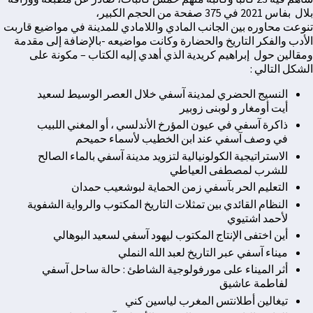
بلال بفاس 2021 في 375 صفحة من الحجم الكبير،
تنوعت محاوره بين الجانب المادي واللامادي للمدينة في مواضيع قاربت
الأدب والفكر التاريخ والحضارة وكانت مواضيعه -بالإضافة إلى مقدمة
ومقالين حول إبراهيم كريدية الذي أهدي إليه الكتاب – مكونة على
الشكل التالي :
النسيج الحضري لمدينة آسفي خلال العصر الوسيط لسعيد
أيت أومغار و لوبنى زوبير
ذاكرة آسفي في عيون المؤرخ الأندلسي ، أو المغني اللبيب
في وصف آسفي عند ابن الخطيب لأسماء حميحم
الاستراتيجية الكولونيالية لتزويد مدينة آسفي بالماء الصالح
للشرب لمصطفى العياطي
التعليم الحر بآسفي زمن الحماية لبوشعيب حمدان
النظام القائدي بين تمثلات التاريخ المكتوب والرواية الشفوية
لأحمد اشتيوي
أين اختفى الإنتاج المكتوب ليهود آسفي لسعيد البوهالي
ميناء آسفي عبر التاريخ لعبد الله النملي
أثر الميناء على مورفولوجية الشاطئ : حالة ساحل آسفي
لفاطمة عاشيق
تيغالين أطلانتس المغرب لياسين كني