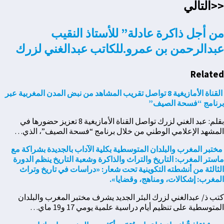
<<التالي
من أجل ذاكرة عادلة” للأستاذ النقيب
عبدالرحمن بن عمرو.للكاتب عبدالغني لزرك
Related
القناة الأمازيغية 8 تواصل تقريب المشاهد من نبض المدن المغربية عبر
برنامج “فسحة الصيف”
بقلم: عبد الغني لزرك تواصل القناة الأمازيغية 8 تعزيز حضورها في
المشهد الإعلامي الوطني من خلال برنامج “فسحة الصيف”، الذي…
مختبر المغرب والبلدان المتوسطية بكلية الآداب بالجديدة بشراكة مع
ماستر المغرب: التاريخ والتراث والذاكرة وشعبة التاريخ ينظم الدورة
الثالثة من أنشطته التكوينية تحت شعار: «دراسات في تاريخ وتراث
المغرب: إشكالات، ومناهج، وقضايا».
كتب ذ/ عبدالغني لزرك البئر الجديد يشرف مختبر المغرب والبلدان
المتوسطية على تنظيم أيام دراسية علمية يومي 17 و19 ماي…