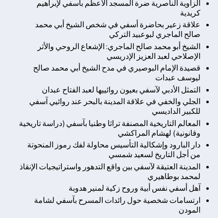
الزاوية الناصرية ضرة المسجد الأعظم بآسفي لإبراهيم
كريدية
علاقة زعير بحاضرة أسفي في شخص الشيخ أبي محمد
صالح الماجري لبوعبيد التركي
الشيخ أبو محمد صالح الماجري: الإشعاع الروحي والأثر
الإصلاحي لعبد العزيز الإدريسي
قصيدة الإمام البوصيري في مدح الشيخ أبي محمد صالح
ليوسف عبدات
التمثل الأدبي لآسفي بعيون روائييها لعبد الفتاح عبدان
الجلي والخفي في علاقة المدينة بالبحر عند روائيي آسفي
للكبير الداديسي
المعالم التاريخية المصنفة تراثا وطنيا بآسفي (دراسة تاريخية
وقانونية) لهشام المراكشي
دار البارود وإشكالية التأسيس محاولة لفك رموز المنحوتة
من أجل التاريخ لسعيد شمسي
المدينة العتيقة لآسفي بين واقع التدهور واستراتيجيات الإنقاذ
لمحمد بوطاهيري
آهل أسفي نفس أبية وروح زكية لمنير هدوبة
ارتسامات شخصية حول رائدات المسرح بآسفي لشامة
المودن