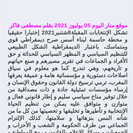
موقع منار اليوم 05 يوليوز 2021 بقلم مصطفى فاكر
تشكل الإنتخابات المقبلة8شتنبر2021 إختبارا حقيقيا
و محطة حاسمة لبناء أسس صرح ديمقراطي قوي
ومتماسك، باعتبار الديمقراطية الشكل الطبيعي
للتنظيم السياسي و المظهر السياسي للحداثة و حق
الأفراد و الجماعات في تقرير مصيرهم و صنع حياتهم
و تاريخهم، وهي تندرج كما هو معلوم في سياق
اصلاحات دستورية و مؤسساتية هامة و عميقة يعرفها
المغرب، ترمي ترسيخ دولة القانون وحقوق الإنسان و
إرساء مؤسسات تمثيلية جادة و ذات مصداقية من
خلال توفير مناخ سياسي سليم و إطار قانوني فعال و
متوازن و متوافق عليه يمكن من تنظيم الحياة
الإنتخابية و تأطيرها و تخليقها و تحصينها من كل ما من
شأنه المس بنزهاتها و سلامتها، كذلك الإلتزام
الجماعي من طرف الحكومة و الشعب و الأحزاب و
الجمعيات و وسائل الإعلام بالقانون و روح المواطنة و