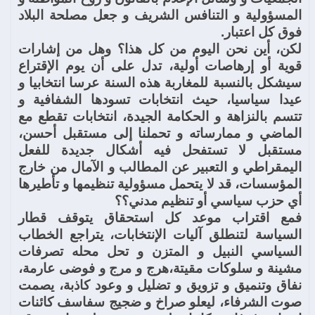
المسؤولية و التنافس الشريف و جعل مصلحة البلاد
فوق كل اعتبار.
لكن، أين نحن اليوم من كل هذا؟ وهل من إشارات
قوية أو إرهاصات أولية، تدل على أن يوم الإقتراع
سيشكل بالنسبة للمغاربة هذه السنة عرسا انتخابيا و
عيدا سياسيا، حيث انتخابات تسودها الشفافية و
تتسم بالنزاهة و الحكامة الجيدة، انتخابات تقطع مع
الماضي و ممارساته و تحملنا إلى مستقبل أحسن،
مستقبل لا تستفحل فيه أشكال جديدة للفعل
اليمقراطي و التعبير عن المطالب و الآمال من خارج
المؤسسات، قد لا يتحمل مسؤولية تنظيمها و تأطيرها
أي حزب سياسي أو تنظيم مدني؟؟
فمع اقتراب موعد كل استحقاق يتوقف قطار
السياسة لتنطلق آليات الإنتخابات، يتراجع الخطاب
السياسي النبيل و المتزن و تحل محله تصرفات
مشينة و سلوكات مقيتة،هرج و مرج و فوضى عارمة،
نفاق وتنميق و تزويق و تضليل و وعود كاذبة، يصمت
صوت الشرفاء، ليعلو صراخ و ضجيج سفاسف كائنات