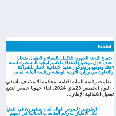
Related
اجتماع اللجنة الجهوية للتكفل بالنساء والاطفال ضحايا
العنف حول موضوع الاهداف الاستراتيجية المسطرة لسنة
2024 وتوقيع بروتوكول تنفيذ الاتفاقية الاطار للشراكة
والتعاون بين وزارة التربية الوطنية ورئاسة النيابة العامة
نظمت رئاسة النيابة العامة بمحكمة الاستئناف بآسفي
، اليوم الخميس 23ماي 2024، لقاء جهويا خصص لتتبع
تفعيل الاتفاقية الإطار…
الغلوسي: لصوص المال العام يستمرون في التمتع
بكل الامتيازات رغم المتابعات الجنائية في حقهم