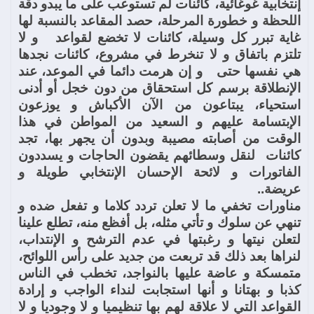
إنتخابية غوغائية، كائنات لم تستوعب على ما يبدو دقة
اللحظة و خطورة المرحلة، حصد المقاعد بالنسبة لها
غاية تبرر كل وسيلة، كائنات لا تخضع لقواعد و لا
تلتزم باتفاق و لا تنخرط في مشروع، كائنات نجدها
هي نفسها حتى و إن هرمت دائما في الموعد، عند
الإنطلاقة برسم كل استحقاق من دون خجل أو أدنى
استحياء، يبتاعون من الآن الأكباش و يوزعون
الإبتسامة عليهم و السعيد من المواطن في هذا
الوقت من أصابته مصيبة وبدون أن يجهر بها، تجد
كائنات لنقل وسطائهم يقضون الحاجات و يسددون
الفاتورات و لائحة الإحسان الإنتخابي طويلة و
عريضة..
مناورات تخفي ما لا تعلن تردد كلاما و تفعل ضده و
تنهي عن سلوك و تأتي مثله، بل أفظع منه، تطلع علينا
لتعلن نيتها و رغبتها في عدم الترشح و الإنتداب،
لنراها بعد ذلك قد تربعت من جديد على رأس اللوائح،
متمسكة و عاضة عليها بالنواجد، تخطب في الناس
كذبا و بهتانا و أنها استجابت لنداء الواجب و إرادة
القواعد التي لا علاقة لهم بها تنظيميا و لا وجوديا و لا