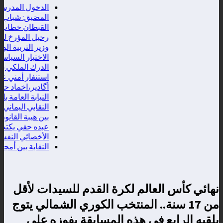
الدخول المدرسي2026.. وزارة التربية الوطنية تعلن موعد التحاق إلتلاميذ والأطرالإدارية والتربوية
المضيق: شباب غاض
القبطان خطاب إبراه
رحيل المؤرخ لطفي 
وزير التربية الوطني
الاختيار السياسي ب
الدرك الملكي بإنز
استنفار أمني على ا
أگادير،اخماد حريق
النيابة العامة با
النقابي اليماني"اع
بين هيبة القانون و
عبده حقي يكتب ...ا
الأخصائي النفسي خ
النقابة بين أمجاد
نهائي كأس العالم لكرة القدم للسيدات لأقل
من 17 سنة.. المنتخب الكوري الشمالي يتوج
بلقبه الرابع في هذه المسابقة بفوزه على