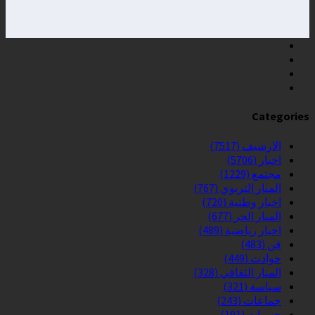
Categories
الارشيف
(7517)
اخبار
(5706)
مجتمع
(1229)
المنار التربوي
(767)
اخبار وطنية
(720)
المنار الحر
(677)
اخبار رياضية
(489)
فن
(483)
حوادث
(449)
المنار الثقافي
(328)
سياسة
(321)
جماعات
(243)
جهويات
(191)