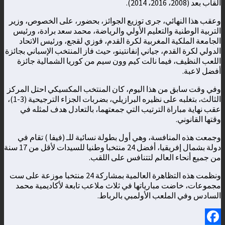
ألقاب بعد (2008، 2016، 2014).
وعقب هذا النهائي، جرى توزيع الجوائز، بحضور، على الخصوص، وزير
التربية الوطنية والتعليم الأولي والرياضة، محمد سعد برادة، ورئيس
الجامعة الملكية المغربية لكرة القدم، فوزي لقجع، ورئيس الاتحاد
الدولي لكرة القدم، جياني إنفانتينو، حيث فاز المنتخب الإسباني بجائزة
اللعب النظيف، فيما نالت كيم وون سيم من كوريا الشمالية جائزة
أفضل لاعبة.
وفي وقت سابق من هذا اليوم، كان المنتخب المكسيكي احتل المركز
الثالث، بتغلبه على نظيره البرازيلي، بضربات الجزاء الترجيحية (3-1)،
عقب نهاية مباراة الترتيب التي جمعتهما، بالتعادل هدف لمثله في
وقتها القانوني.
وجمعت هذه المنافسة، وهي أول بطولة نسائية للـ (فيفا ) تقام في
دولة بشمال إفريقيا، أفضل 24 منتخبا وطنيا للسيدات لأقل من 17 سنة
من جميع أنحاء العالم لتتنافس على اللقب.
ونظمت هذه التظاهرة العالمية بمشاركة 24 منتخبا موزعة على ست
مجموعات، خاضت مبارياتها في ثلاث ملاعب تابعة لأكاديمية محمد
السادس وفي الملعب الأولمبي بالرباط.