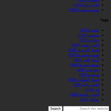
اخبار دولية
(176)
صوت وصورة
(156)
Tags
عامة
(2763)
مجتمع
(1201)
حوادث
(875)
اخبار وطنية
(808)
المنار التربوي
(716)
صوت وصورة
(567)
المنار الحر
(482)
صوة وصورة
(465)
جماعات
(456)
سياسة
(385)
المنار الثقافي
(316)
اخبار دولية
(269)
فن
(244)
اخبار رياضية
(219)
عدالة..
(158)
Search