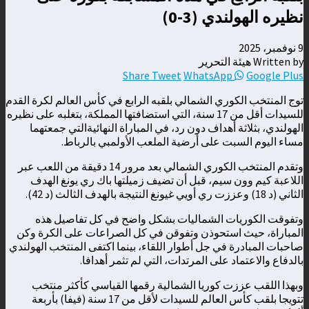
نظيره الهولندي (3-0)
9 نوفمبر، 2025
Written by هيئة التحرير
Share
Tweet
WhatsApp
Google Plus
توج المنتخب الكوري الشمالي بلقبه الرابع في كأس العالم لكرة القدم
للسيدات أقل من 17 سنة، التي استضافتها المملكة، بتغلبه على نظيره
الهولندي، بثلاثة أهداف دون رد، في المباراة النهائيةالتي جمعتهما
مساء اليوم السبت على أرضية الملعب الأولمبي بالرباط.
وتقدم المنتخب الكوري الشمالي بعد مرور 14 دقيقة من اللعب عبر
اللاعبة كيم وون سيم، قبل أن تضيف زميلتها باك ري يونغ الهدف
الثاني (د 18) وعززت ري أويي غيونغ النتيجة بالهدف الثالث (د 42).
وتفوقت الكوريات الشماليات بشكل واضح في كل تفاصيل هذه
المباراة، حيث استحوذن وتفوقن في كل الصراعات على الكرة وكن
صاحبات المبادرة في جل أطوار اللقاء، بينما اكتفى المنتخب الهولندي
بالدفاع والاعتماد على المرتدات، التي لم تثمر أهدافا.
وبهذا اللقب عززت كوريا الشمالية رقمها القياسي كأكثر منتخب
تتويجا بلقب كأس العالم للسيدات لأقل من 17 سنة (فيفا) بأربعة