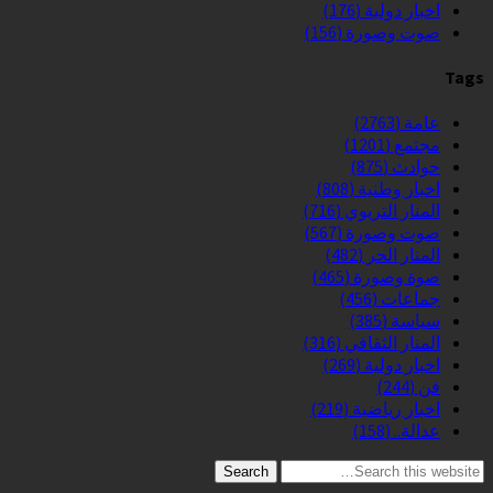
اخبار دولية
(176)
صوت وصورة
(156)
Tags
عامة
(2763)
مجتمع
(1201)
حوادث
(875)
اخبار وطنية
(808)
المنار التربوي
(716)
صوت وصورة
(567)
المنار الحر
(482)
صوة وصورة
(465)
جماعات
(456)
سياسة
(385)
المنار الثقافي
(316)
اخبار دولية
(269)
فن
(244)
اخبار رياضية
(219)
عدالة..
(158)
Search