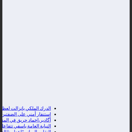
الدرك الملكي بإنزالت لعظم يحيل
استنفار أمني على الضفتين بسبب دع
أگادير،اخماد حريق في المنطقة ا
النيابة العامة باسفي تتفاعل م
النقابي اليماني"اعطيونا الدعم ول