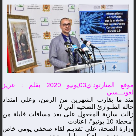
موقع المنارتوداي03يونيو 2020 بقلم : عزيز
لعويـــسي
منذ ما يقارب الشهرين من الزمن، وعلى امتداد
حالة الطـوارئ الصحية التي لا
زالت سارية المفعول على بعد مسافات قليلة من
“محطة 10 يونيو”، اعتادت
وزارة الصحة، على تقديـم لقاء صحفي يومي خاص
بمستجدات وبـاء كورونا المستجد