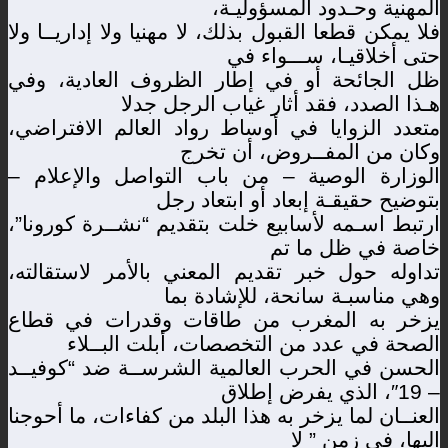
المهنية وحـدود المسؤوليـة،
فلا يمكن قطعا القبول بذلك، لا مهنيا ولا إداريــا ولا
حتى أخلاقيـا، ســـواء في
ظل الجائحة أو في إطار الظروف العادية، وفي
هـذا الصدد، فقد أثار غياب الرجل جدلا
متعدد الزوايا في أوساط رواد العالم الافتراضي،
وكان من المفــروض، أن تخرج
الوزارة الوصية – من باب التواصل والإعلام –
بتوضيح حقيقـة إبعاد أو ابتعاد رجل
ارتبط اسـمه لأسابيع خلت بتقديم “نشــرة كورونا”،
خاصة في ظل ما تم
تداوله حول خبر تقديم المعني بالأمر لاستقالته،
وهي مناسبـة سانحة، للإشادة بما
يزخر به المغرب من طاقات وقدرات في قطاع
الصحة في عدد من التخصصات، أبلت البــلاء
الحسن في الحرب العالمية الشرســة ضد “كوفيــد
– 19″، الذي يفرض إطلاق
العنــان لما يزخر به هذا البلد من كفاءات، ما أحوجنا
إليها، في زمن ” لا