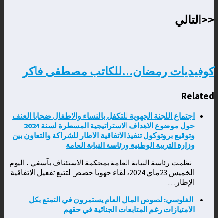
<<التالي
كوفيديات رمضان…للكاتب مصطفى فاكر
Related
اجتماع اللجنة الجهوية للتكفل بالنساء والاطفال ضحايا العنف
حول موضوع الاهداف الاستراتيجية المسطرة لسنة 2024
وتوقيع بروتوكول تنفيذ الاتفاقية الاطار للشراكة والتعاون بين
وزارة التربية الوطنية ورئاسة النيابة العامة
نظمت رئاسة النيابة العامة بمحكمة الاستئناف بآسفي ، اليوم
الخميس 23ماي 2024، لقاء جهويا خصص لتتبع تفعيل الاتفاقية
الإطار…
الغلوسي: لصوص المال العام يستمرون في التمتع بكل
الامتيازات رغم المتابعات الجنائية في حقهم