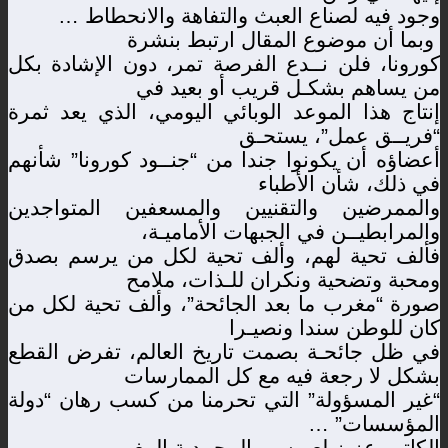
وجود فيه لصناع العبث والتفاهة والانحطاط …
وبما أن موضوع المقال ارتبط بنشرة
كورونا، فلن نــدع الفرصة تمر، دون الإشادة بكل
من يساهم بشكـل قريب أو بعيد في
إنتاج هذا الموعد الوبائي اليومي، الذي يعد ثمرة
“فريــق عمل”، يستحـق
أعضاؤه أن يكونوا جندا من “جنــود كورونا” شأنهم
في ذلك، شأن الأطباء
والممرضين والتقنيين والمسعفين المتواجدين
والمرابطيــن في الجبهات الأماميـة،
فألف تحية لهم، وألف تحية لكل من يرسم بصدق
ومحبة وتضحية ونكران للـذات، ملامح
صورة “مغرب ما بعد الجائحة”، وألف تحية لكل من
كان للوطن سندا ونصيـرا
في ظل جائحـة بصمت تاريخ العالم، تفرض القطع
بشكل لا رجعة فيه مع كل الممارسات
“غير المسؤولة” التي تحرمنا من كسب رهان “دولة
المؤسسات” …
الكاتب عزيز لعويسي المحمدية المغرب