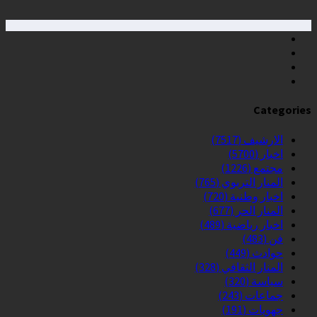
Categories
الارشيف
(7517)
اخبار
(5700)
مجتمع
(1226)
المنار التربوي
(765)
اخبار وطنية
(720)
المنار الحر
(677)
اخبار رياضية
(489)
فن
(483)
حوادث
(449)
المنار الثقافي
(328)
سياسة
(320)
جماعات
(243)
جهويات
(191)