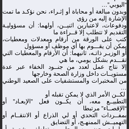
“اليوبي”…
وبدون مبالغة أو محاباة أو إثـراء، نحن نؤكـد ما تمت
الإشارة إليه من رؤى
ودفوعات، لاعتبارين اثنيــن، أولهما: أن مسؤوليـة
التقديم لا تتطلب إلا قــراءة ما
كتب على الورقة من أرقام ومعدلات ومعطيات،
يمكن أن يقـــوم بها أي موظف أو مسؤول
أو الوزيـر ذاتـه، ثانيهما: أن الأرقام والمعطيات التي
تقـــدم بشكل يومي، ما هي
إلا نتاج عمل لعدد من جنــود الخفاء عبر عدة
مستويــات داخل وزارة الصحة وخارجها
من المختبرات والمستشفيات على الصعيد الوطني
…
لكــن الأمر الذي لا يمكن تقبله أو
التطبيــع معه، أن يكــون فعل ”الإبعـاد” أو
“الإقصــاء” مرتبطا
بمفــردات التحدي أو لي الذراع أو الانتقــام أو
التهميــش الممنهـج، أو التضايق
مما بات يحضى به الرجل من تعاطف وشعبية، أو