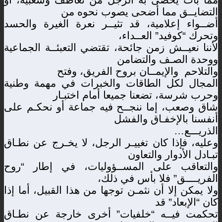
التضايــق مما أضحى يصوب نحوه من
أضــواء إعلامية، قد تثيــر نعرة الغيرة والحسد
وتحرك “كوفيد” العــداء،
لأننا نعيــش زمن جائحة، تقتضي التعبئــة الجماعية
ووحدة الصـف والتضامن
والتلاحم والإيمــان بروح الفريق، وفتح
المجال لكل الطاقات والخبرات في مهمة وطنية
وحرب شرسة، تضعنا جميعا أمام اختبـار
شاق وصعب، إما ننجــح فيه جماعة أو نحكـم على
أنفسنا بالإخفـاق والفشل
الذريـــع…
وعليه، فإذا كان تغييـر الرجل، لا يخـرج عن نطـاق
تبـادل الأدوار والتعاون
والتعاقب على المســؤوليات، في إطار “روح
الفريــــق” فلا بأس في ذلك،
ولا يمكن إلا أن نثمـن توجها من هذا القبيل، أما إذا
كان “الإبعاد” قد
تحكمت فيــه “خلفيات” أخرى خارجة عن نطـاق