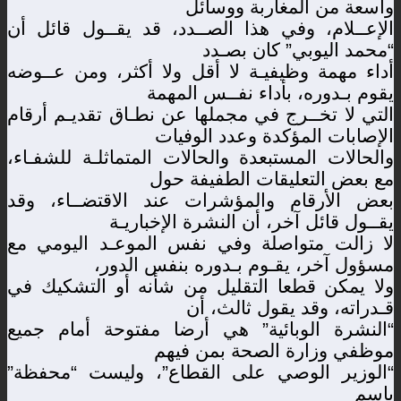
واسعة من المغاربة ووسائل
الإعــلام، وفي هذا الصــدد، قد يقــول قائل أن
“محمد اليوبي” كان بصـدد
أداء مهمة وظيفيـة لا أقل ولا أكثر، ومن عــوضه
يقوم بـدوره، بأداء نفــس المهمة
التي لا تخــرج في مجملها عن نطـاق تقديـم أرقام
الإصابات المؤكدة وعدد الوفيات
والحالات المستبعدة والحالات المتماثلـة للشفـاء،
مع بعض التعليقات الطفيفة حول
بعض الأرقام والمؤشرات عند الاقتضــاء، وقد
يقــول قائل آخر، أن النشرة الإخباريـة
لا زالت متواصلة وفي نفس الموعـد اليومي مع
مسؤول آخر، يقـوم بـدوره بنفس الدور،
ولا يمكن قطعا التقليل من شأنه أو التشكيك في
قـدراته، وقد يقول ثالث، أن
“النشرة الوبائية” هي أرضا مفتوحة أمام جميع
موظفي وزارة الصحة بمن فيهم
“الوزير الوصي على القطاع”، وليست “محفظة”
باسم