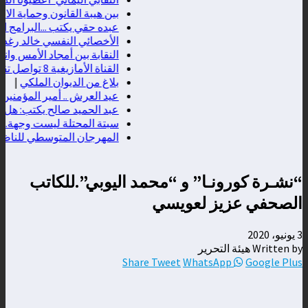
بين هيبة القانون وحماية الاستثم
عبده حقي يكتب ...البرامج الذكية 
الأخصائي النفسي خالد رغدان يكت
النقابة بين أمجاد الأمس وانتكا
القناة الأمازيغية 8 تواصل تقريب المشاهد من نبض المدن المغربية عبر برنامج "فسحة الصيف"
بلاغ من الديوان الملكي
|
عيد العرش .. أمير المؤمنين جلال
عبد الحميد صالح يكتب: هل مصر ج
سبتة المحتلة ليست وجهة… بل رس
المهرجان المتوسطي للناظور يسد
“نشـرة كورونـا” و “محمد اليوبي”.للكاتب
الصحفي عزيز لعويسي
3 يونيو، 2020
Written by هيئة التحرير
Share
Tweet
WhatsApp
Google Plus