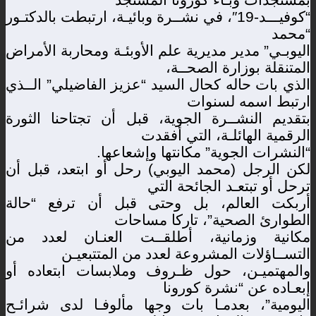
“كوفيـــد-19″، في نشــرة وبائيـة، ارتبطت بالدكتـور
“محمد
اليوبـي” مدير مديرية علم الأوبئـة ومحاربة الأمراض
المتنقلة بوزارة الصحــة،
الذي بات حاله كحال السيد “عزيز الفاضيلي” الــذي
ارتبط اسمه لسنوات
بتقديم النشــرة الجوية، قبل أن تجتاحنا الثورة
الرقمية الهائلـة، التي أفقدت
“النشرات الجوية” مكانتها وإشعاعها.
لكن الرجل (محمد اليوبي) رحل أو ابتعد، قبل أن
ترحل أو تبتعـد الجائحة التي
أربكت العالم، بل وحتى قبل أن ترفع “حالة
الطوارئ الصحية”، تاركا مساحات
مكانية وزمانية، أطلقــت العنـان لعدد من
التســاؤلات المشروعة لعدد من المتتبعيـن
والمهتميـن، حول ظـروف وملابسات ابتعاده أو
إبعـاده عن “نشرة كورونا
اليومية”، بعدمـا بات وجها مألوفـا لدى شرائـح