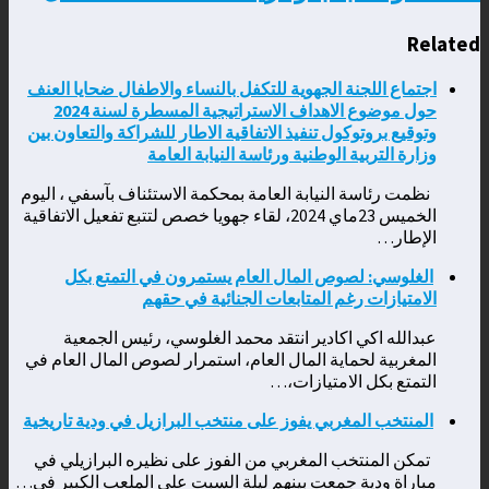
Related
اجتماع اللجنة الجهوية للتكفل بالنساء والاطفال ضحايا العنف
حول موضوع الاهداف الاستراتيجية المسطرة لسنة 2024
وتوقيع بروتوكول تنفيذ الاتفاقية الاطار للشراكة والتعاون بين
وزارة التربية الوطنية ورئاسة النيابة العامة
نظمت رئاسة النيابة العامة بمحكمة الاستئناف بآسفي ، اليوم
الخميس 23ماي 2024، لقاء جهويا خصص لتتبع تفعيل الاتفاقية
الإطار…
الغلوسي: لصوص المال العام يستمرون في التمتع بكل
الامتيازات رغم المتابعات الجنائية في حقهم
عبدالله اكي اكادير انتقد محمد الغلوسي، رئيس الجمعية
المغربية لحماية المال العام، استمرار لصوص المال العام في
التمتع بكل الامتيازات،…
المنتخب المغربي يفوز على منتخب البرازيل في ودية تاريخية
تمكن المنتخب المغربي من الفوز على نظيره البرازيلي في
مباراة ودية جمعت بينهم ليلة السبت على الملعب الكبير في…