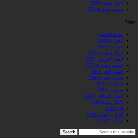
اخبار دولية
(176)
صوت وصورة
(156)
Tags
عامة
(2763)
مجتمع
(1201)
حوادث
(875)
اخبار وطنية
(808)
المنار التربوي
(716)
صوت وصورة
(567)
المنار الحر
(482)
صوة وصورة
(465)
جماعات
(456)
سياسة
(385)
المنار الثقافي
(316)
اخبار دولية
(269)
فن
(244)
اخبار رياضية
(219)
عدالة..
(158)
Search