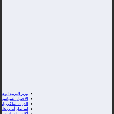
وزير التربية الوطنية 
الاختيار السياسي بين 
الدرك الملكي بإنزالت
استنفار أمني على الضف
أگادير،اخماد حريق ف