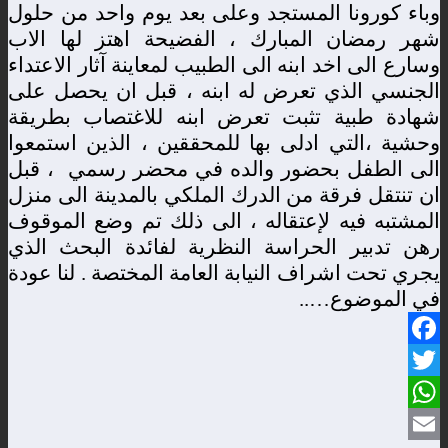
وباء
كورونا
المستجد
وعلى
بعد
يوم
واحد
من
حلول
شهر
رمضان
المبارك
،
الفضيحة
اهتز
لها
الاب
وسارع
الى
اخد
ابنه
الى
الطبيب
لمعاينة
آثار
الاعتداء
الجنسي
الذي
تعرض
له
ابنه
،
قبل
ان
يحصل
على
شهادة
طبية
تثبت
تعرض
ابنه
للاغتصاب
بطريقة
وحشية
،التي
ادلى
بها
للمحققين
،
الذين
استمعوا
الى
الطفل
بحضور
والده
في
محضر
رسمي
،
قبل
ان
تنتقل
فرقة
من
الدرك
الملكي
بالمدينة
الى
منزل
المشتبه
فيه
لإعتقاله
،
الى
ذلك
تم
وضع
الموقوف
رهن
تدبير
الحراسة
النظرية
لفائدة
البحث
الذي
يجري
تحت
اشراف
النيابة
العامة
المختصة
. لنا عودة
في الموضوع…..
Facebook
Twitter
WhatsApp