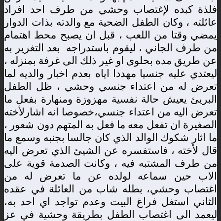
فلذة
كبده
لإغتصاب
وحشي
من
طرف
احد
افراد
عائلته
،
وكان
الطفل
الضحية
مع
والدته
بذات
الدوار
يمضي
وقتا
من
اللعب
،
قبل
ان
يصبح
محط
اهتمام
من
طرف
الجاني
،
ليقوم
باستدراجه
بعد
التغرير
به
عن
طريق
مده
بحلوى
او
غير
ذلك
الى
غرفة
بمنزله
،
ليعتدي
عليه
جنسيا
مهددا
اياه
بعدم
اخبار
والديه
لما
تعرض
له
من
اعتداء
جنسي
وحشي
،
ظل
الطفل
البريئ
يعيش
حالة
نفسية
مهزوزة
ومنهارة
بفعل
ما
تعرض
اليه
من
اعتداء
جنسي،خصوصا
انه
اشارلأخته
الصغيرة
ان
تفعل
معه
ما
فعل
به
المتهم
دون
شعور
،
ما
اثار
شكوك
الوالد
الذي
كان
جالسا
بجنبه
وسمع
ما
قال
لأخته
،
فاستفسره
عن
الشيئ
الذي
تعرض
اليه
من
طرف
المشتبه
فيه
،
وكانت
الصدمة
قوية
على
الاب
حين
سماعه
لولده
عن
ما
تعرض
له
من
اغتصاب
وحشي،
بطله
شاب
من
العائلة
في
عقده
الثاني
استغل
فراغ
البيت
وعدم
تواجد
اي
احد
به،
ليعمد
الى
اغتصاب
الطفل
بطريقة
وحشية
في
عز