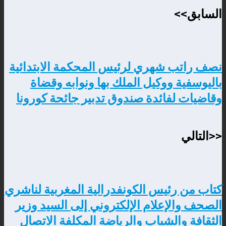
Email
السابق>>
نصف راتب شهري لرئيس المحكمة الابتدائية
باليوسفية ووكيل الملك بها ونوابه وقضاة
وقاضيات لفائدة صندوق تدبير جائحة كورونا
<<التالي
كتاب من رئيس الكونفدرالية المغربية لناشري
الصحف والإعلام الإلكتروني إلى السيد وزير
الثقافة والشباب والرياضة المكلفة الاتصال