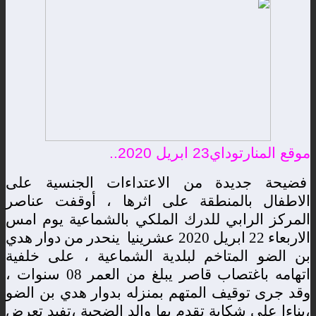
موقع المنارتوداي23 ابريل 2020..
فضيحة جديدة من الاعتداءات الجنسية على
الاطفال بالمنطقة على اثرها ،
أوقفت
عناصر
المركز
الرابي
للدرك
الملكي
بالشماعية
يوم
امس
الاربعاء
22
ابريل
2020
عشرينيا
ينحدر
من
دوار
هدي
بن
الضو
المتاخم
لبلدية
الشماعية
،
على
خلفية
اتهامه
باغتصاب
قاصر
يبلغ
من
العمر
08
سنوات
،
وقد
جرى
توقيف
المتهم
بمنزله
بدوار
هدي
بن
الضو
،بناءا
على
شكاية
تقدم
بها
والد
الضحية
،تفيد
تعرض