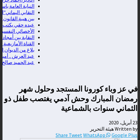
النيابة العامة باسف
النقابي اليماني"اعطي
بين هيبة القانون وحم
عبده حقي يكتب ...البر
الأخصائي النفسي خال
النقابة بين أمجاد ا
القناة الأمازيغية 8 تواصل تقريب المشاهد من نبض المدن المغربية عبر برنامج "فسحة الصيف"
بلاغ من الديوان المل
عيد العرش .. أمير ال
عبد الحميد صالح يكت
في عز وباء كورونا المستجد وحلول شهر
رمضان المبارك وحش آدمي يغتصب طفل ذو
الثماني سنوات بالشماعية
23 أبريل، 2020
Written by هيئة التحرير
Share
Tweet
WhatsApp
Google Plus