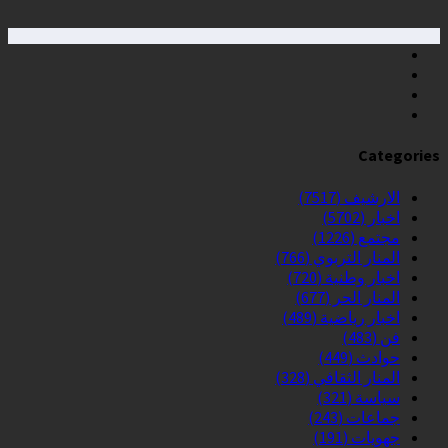
Categories
الارشيف
(7517)
اخبار
(5702)
مجتمع
(1226)
المنار التربوي
(766)
اخبار وطنية
(720)
المنار الحر
(677)
اخبار رياضية
(489)
فن
(483)
حوادث
(449)
المنار الثقافي
(328)
سياسة
(321)
جماعات
(243)
جهويات
(191)