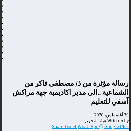
الن
القناة الأمازي
بلا
عيد
عبد
سبت
الم
الم
الم
من 
رسالة مؤثرة من ذ/ مصطفى فاكر من
الشماعية ..الى مدير اكاديمية جهة مراكش
آسفي للتعليم
30 أغسطس، 2020
Written by هيئة التحرير
Share
Tweet
WhatsApp
Google Plus