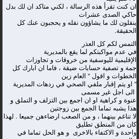
ان كنت تقرأ هذه الرسالة ، لكني متاكد ان لك بدل
حاكي الصدى عشرات
ينقلون لك ما يشاؤون نقله و يحجبون عنك كل
الحقيقة
.
التمس لكم كل العذر
في عدم مواكبتكم لما يقع بالمديرية
الإقليمية لليوسفية من خروقات و تجاوزات
جمة و تصفية حسابات ضيقة ، فاما ان ابارك كل
الخطوات و اقول ” العام زين
” او يتم إقبار ملفي الصحي في ردهات المديرية
الى اجل غير مسمى
عنوة و كراهية او ان اجمع بين التزلف و التملق و
هذا يشبه تماما الجمع بين زوجتين
لا تناغم بينهما ، و من الصعب ارضاءهن جميعا . لهذا
كان من المنطق تطليق
واحدة و الاكتفاء بالاخرى و هو الحل تماما في