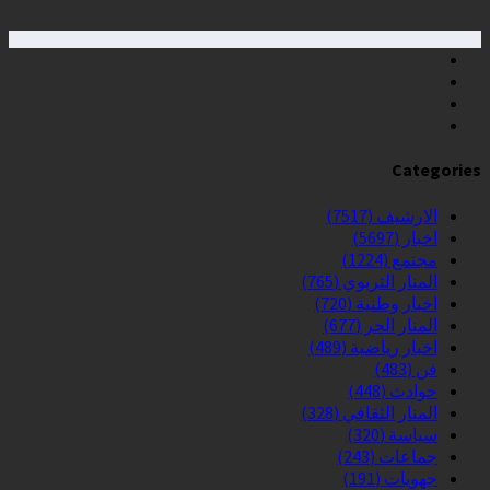
Categories
الارشيف
(7517)
اخبار
(5697)
مجتمع
(1224)
المنار التربوي
(765)
اخبار وطنية
(720)
المنار الحر
(677)
اخبار رياضية
(489)
فن
(483)
حوادث
(448)
المنار الثقافي
(328)
سياسة
(320)
جماعات
(243)
جهويات
(191)