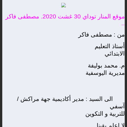
موقع المنار توداي 30 غشت 2020. مصطفى فاكر
..
من : مصطفى فاكر
أستاذ التعليم
الابتدائي
م. محمد بوليفة
مديرية اليوسفية
الى السيد : مدير أكاديمية جهة مراكش /
آسفي
للتربية و التكوين
لا اعلم يقينا