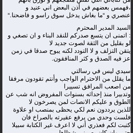
،فهمس بعضهم في أذن البعض اني عنيد و
عنصري و “ما بغاش يدخل سوق راسو و فاضحنا
“.
السيد المدير المحترم
: اتمنى ان يتسع صدركم للنقد البناء و ان تصغي و
لو بقليل من الثقة لصوت جديد لا
يتقن التزلف و لا التودد لكنه يبوح صدقا في زمن
عز فيه الصدق و كثر المنافقون
.
سيدي ليس في رسالتي
ما يقلل من الاحترام الواجب وأنتم تقودون مرفقا
من اصعب المرافق تسييرا
وتدبيرا منذ إحداثه بسنوات المفروض انه شب عن
الطوق و عليكم الانصات لمن يصرخون لا
للذين يرددون نعم لكي يحظى بمنصب او علاوة
فلست وحدي من يرفع عقيرته بالصراخ فان
كتبت لكم فعذري أني لا اعرف غير الكتابة سبيلا
حتى وإن كان يصيبني شظاها