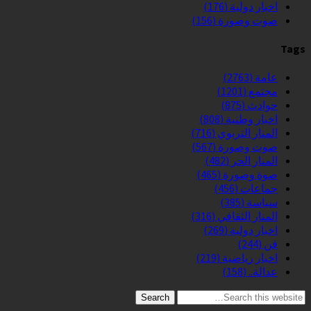
اخبار دولية
(176)
صوت وصورة
(156)
Tags
عامة
(2763)
مجتمع
(1201)
حوادث
(875)
اخبار وطنية
(808)
المنار التربوي
(716)
صوت وصورة
(567)
المنار الحر
(482)
صوة وصورة
(465)
جماعات
(456)
سياسة
(385)
المنار الثقافي
(316)
اخبار دولية
(269)
فن
(244)
اخبار رياضية
(219)
عدالة..
(158)
Search