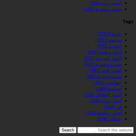
اخبار دولية
(176)
صوت وصورة
(156)
Tags
عامة
(2763)
مجتمع
(1201)
حوادث
(875)
اخبار وطنية
(808)
المنار التربوي
(716)
صوت وصورة
(567)
المنار الحر
(482)
صوة وصورة
(465)
جماعات
(456)
سياسة
(385)
المنار الثقافي
(316)
اخبار دولية
(269)
فن
(244)
اخبار رياضية
(219)
عدالة..
(158)
Search