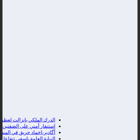
الدرك الملكي بإنزالت لعظم يحي
استنفار أمني على الضفتين بسبب د
أگادير،اخماد حريق في المنطقة 
النيابة العامة باسفي تتفاعل 