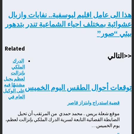
هذا الى عامل اقليم ليوسفية.. نفايات وازبال
عشوائية بمختلف احياء الشماعية تندر بتدهور
بيئي “صور”
Related
<<التالي
الدرك
الملكي
بإنزالت
لعظم يحيل
مشتبهًا فيه
توقعات أحوال الطقس اليوم الخميس
على الوكيل
العام في
قضية استدراج وابتزاز قاصر
موقع شعلة بريس .. محمد حمدي من المرتقب أن تحيل
الضابطة القضائية التابعة لسرية الدرك الملكي بإنزالت لعظم،
يوم الخميس…