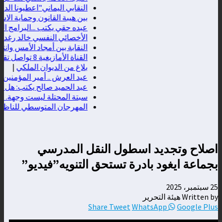
النقابي اليماني"اعطيونا الدعم 
بين هيبة القانون وحماية الاستث
عبده حقي يكتب ...البرامج الذكية
الأخصائي النفسي خالد رغدان يك
النقابة بين أمجاد الأمس وانتك
القناة الأمازيغية 8 تواصل تقريب المشاهد من نبض المدن المغربية عبر برنامج "فسحة الصيف"
بلاغ من الديوان الملكي
|
عيد العرش .. أمير المؤمنين جل
عبد الحميد صالح يكتب: هل مصر
سبتة المحتلة ليست وجهة… بل 
المهرجان المتوسطي للناظور يس
اصلاح وتجديد اسطول النقل المدرسي
بجماعة ايغود بادرة تستحق التنويه”فيديو”
25 سبتمبر، 2025
Written by هيئة التحرير
Share
Tweet
WhatsApp
Google Plus