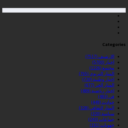
Categories
الارشيف
(7517)
اخبار
(5700)
مجتمع
(1226)
المنار التربوي
(765)
اخبار وطنية
(720)
المنار الحر
(677)
اخبار رياضية
(489)
فن
(483)
حوادث
(449)
المنار الثقافي
(328)
سياسة
(320)
جماعات
(243)
جهويات
(191)