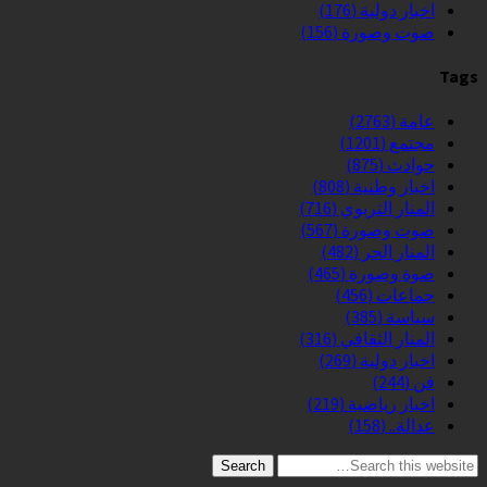
اخبار دولية
(176)
صوت وصورة
(156)
Tags
عامة
(2763)
مجتمع
(1201)
حوادث
(875)
اخبار وطنية
(808)
المنار التربوي
(716)
صوت وصورة
(567)
المنار الحر
(482)
صوة وصورة
(465)
جماعات
(456)
سياسة
(385)
المنار الثقافي
(316)
اخبار دولية
(269)
فن
(244)
اخبار رياضية
(219)
عدالة..
(158)
Search