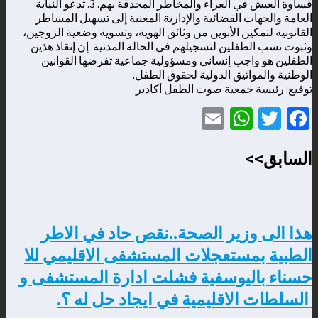
قساوة العيش في العراء والمخاطر المحدقة بهم. 3. تدعو النيابة
العامة والجهات القضائية والإدارية المعنية إلى تسهيل المساطر
القانونية لتمكين الأبوين من وثائق الهوية، وتسوية وضعية الزوجين،
وثبوت نسب الطفلين لتسجيلهم في الحالة المدنية. إن إنقاذ هذين
الطفلين هو واجب إنساني ومسؤولية جماعية تفرضها القوانين
الوطنية والمواثيق الدولية لحقوق الطفل.
توقيع: رئيسة جمعية صوت الطفل أكادير
WhatsApp
Email
Twitter
Facebook
السابق>>
هذا الى وزير الصحة..نقص حاد في الاطر
الطبية بمستعجلات المستشفى الاقليمي للا
حسناء باليوسفية فشلت ادارة المستشفى و
السلطات الاقليمية في ايجاد حل له ؟.