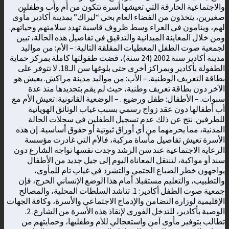
والاجتماعية الحارقة التي تعيشها أسرة تتكون من أم وأب وطفلين
صغيرين، يتخذون من الفضاء العام بحي “ليراك” بمدينة أكادير مأوى
لهم، وينامون في العراء وسط ظروف قاسية تهدد سلامتهم وحياتهم.
ومن خلال المعاينة الميدانية والتدقيق في تفاصيل هذه الحالة، تبين
لجمعية صوت الطفل المعطيات المقلقة التالية: – الأم: من مواليد
مدينة أكادير سنة 2002 (24 سنة)، قضت طفولتها كاملة بمركز حماية
الطفولة بأكادير وبمراكز أخرى حتى بلوغها سن الـ18. لا تتوفر على
بطاقة التعريف الوطنية. – الأب: من مواليد مدينة مراكش. يعيش هو
الآخر دون بطاقة تعريف وطنية، حيث لم يقم بتجديدها منذ عدة
سنوات. – الأطفال: طفل ورضيع . – الوضعية القانونية: تعيش الأم مع
أب أطفالها دون عقد زواج رسمي بسبب غياب الوثائق الهوياتية
للطرفين. نتج عن ذلك عدم تسجيل الطفلين في سجلات الحالة
المدنية، مما يحرمهما من أي أوراق ثبوتية أو حقوق أساسية. إن هذه
الأسرة تعيش تفاصيل مأساة مركبة، فالأم التي غادرت مؤسسة
الرعاية الاجتماعية عند سن الرشد وجدت نفسها تواجه الشارع دون
سند أو مواكبة، لتنتقل المعاناة اليوم إلى جيل جديد من الأطفال
يواجهون خطر الضياع الحتمي والتشرد في غياب تام للمأوى،
والتطبيب، والتعليم مستقبلا. أمام هذا الوضع الإنساني الحرج، فإن
جمعية صوت الطفل أكادير: 1. تناشد السلطات المحلية، والمصالح
الإقليمية لوزارة التضامن والإدماج الاجتماعي والأسرة، وكافة الجهات
الوصية بأكادير، للتدخل الفوري لإنقاذ هذه الأسرة من الشارع. 2.
تطالب بتوفير مأوى آمن واستعجالي للأم وطفليها، وحمايتهم من