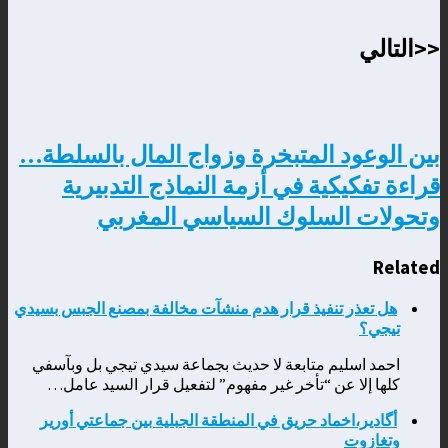
<<التالي
بين الوعود المتبخرة وزواج المال بالسلطة…
قراءة تفكيكية في أزمة النماذج التدبيرية
وتحولات السلوك السياسي المغربي
Related
هل تعذر تنفيذ قرار هدم منشآت مخالفة بمصنع الجبس بسيدي
تيجي؟
احمد اسليم متابعة لا حديث بجماعة سيدي تيجي بل وبآسفي
كلها إلا عن “تأخر غير مفهوم” لتفعيل قرار السيد عامل…
أگادير،اخماد حريق في المنطقة الجبلية بين جماعتي أورير
وتغازوت