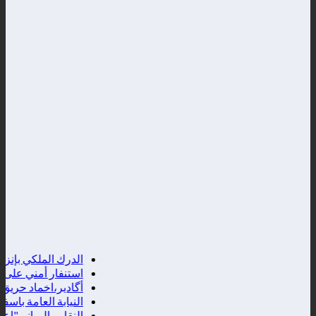
الدرك الملكي بإنزالت
استنفار أمني على الضف
أگادير،اخماد حريق في
النيابة العامة باسف
النقابي اليماني"اعطيو