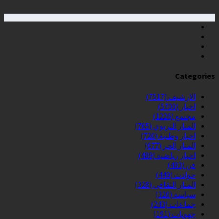
Categories
الارشيف
(7517)
اخبار
(5700)
مجتمع
(1226)
المنار التربوي
(765)
اخبار وطنية
(720)
المنار الحر
(677)
اخبار رياضية
(489)
فن
(483)
حوادث
(449)
المنار الثقافي
(328)
سياسة
(320)
جماعات
(243)
جهويات
(191)