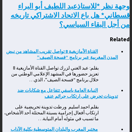
وجهة نظر *للاستاذعبد اللطيف أبو البراء
قسطاني* هل باع الاتحاد الاشتراكي تاريخه
من أجل البقاء السياسي؟
Related
القناة الأمازيغية 8 تواصل تقريب المشاهد من نبض
المدن المغربية عبر برنامج “فسحة الصيف”
بقلم: عبد الغني لزرك تواصل القناة الأمازيغية 8
تعزيز حضورها في المشهد الإعلامي الوطني من
خلال برنامج “فسحة الصيف”، الذي…
النيابة العامة باسفي تتفاعل مع شكايات ضد
تدوينات تحرض على ارتكاب جرائم عنف
بقلم احمد اسليم ورطت تدوينة تحريضية على
ارتكاب أفعال إجرامية بسبتة المحتلة أحد الأشخاص،
ما تسبب في مثوله أمام النيابة…
مختبر المغرب والبلدان المتوسطية بكلية الآداب