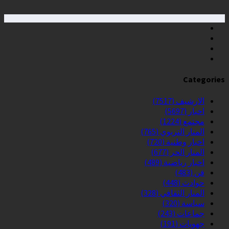
Categories
الارشيف
(7517)
اخبار
(5697)
مجتمع
(1224)
المنار التربوي
(765)
اخبار وطنية
(720)
المنار الحر
(677)
اخبار رياضية
(489)
فن
(483)
حوادث
(448)
المنار الثقافي
(328)
سياسة
(320)
جماعات
(243)
جهويات
(191)