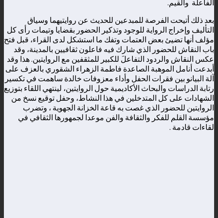
الفاعلة والقيم.
بعد ذلك أتيحت الفرصة للمبدعين للحديث عن روايتيهما وسياق
التأليف وإخراج الرواية للوجود وتذكير الحضور بقضايا وتيمات رأى كل
مؤلف أنها تضيئ بعض العتمات وتفك ما استشكل لدى القراء، قبل فتح
باب النقاش للحضور الذي شارك فيه فاعلون ثقافيين بالمدينة، وقد
عكس النقاش والردود التفاعلَ للكبير للمثقفين مع الروايتين. هذا وقد
أبدعت أنامل الموهبة الصاعدة فاطمة الزهراء الشقوري بالعزف على
آلة البيانو بين فقرات الحفل وأداء معزوفات خالدة ساهمت في تكسير
رتابة الدراسات والبحاث الأكاديمية حول الروايتين، لينتهي اللقاء بتوزيع
الشهادات على كل المتدخلين في هذا النشاط، وحفل توقيع نسخ من
الروايتين للحضور الذي غصت به قاعة الخزانة الجهوية ، وتضرب
مؤسسة القلم للفكر والثقافة والفن موعدا لجمهورها الثقافي في
لقاءات قادمة .