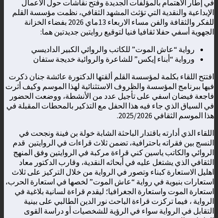
في إطار الاهتمام بالمؤلفات الجديدة وفتح نقاشات حول الأعمال
الإبداعية والنقدية التي تؤثث المشهد الثقافي، نظمت مؤسسة القلم
للفكر والثقافة والفن مساء الاربعاء 13ماي 2026 بفضاء الخزانة
الجهوية أسفي حفلا ثقافيا فنيا لتوقيع روايتين جديدتين هما:
رواية “عاش الموت” للكاتب والروائي الكبير الداديسي
ورواية “أبناء إيكس” للشاعرة والروائية خديجة ستفان
افتتح اللقاء بكلمة لمؤسسة القلم ألقتها الدكتورة عائشة جنان ذكرت
فيها ببرنامج المؤسسة والظروف الاستثنائية لهذا الموسم وكيف أثرت
فاجعة فيضان اسفي على تأجيل عدد من الأنشطة، ووضعت الحضور
في السياق الذي جاء فيه هذا الحفل مع التذكير بالمحطات المقبلة في
هذا الموسم الثقافي 2025/2026.
اللقاء الذي أدارته باقتدار الباحثة الشابة خولة بن فينة ونجحت في
النسج بين فقراته باحترافية، تضمن ثلاث قراءات في الروايتين قدم
الروائي والكاتب ياسين كني قراءة مركبة في الروايتين وفق المنهج
الثقافي الذي يشتغل عليه في أبحاثه النقدية، وقارب الدكتور معاد
اهليل الاستعارة كبناء وتصور في الرواية من خلال التركيز على ثلاث
استعارات بنيوية في رواية “عاش الموت” لخصها في استعارة الحرب،
استعارة الموت واستعارة الجغرافيا؛ ليقدم قراءة لسانية بلاغية في
الرواية ، فيما تركزت قراءة الباحث نور الدين الطالبي على بينية
التقابل في الرواية سواء في الرؤية للشخصيات أو دراسة القوى