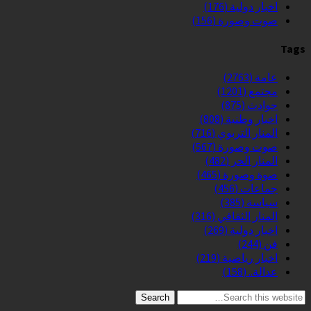
اخبار دولية
(176)
صوت وصورة
(156)
Tags
عامة
(2763)
مجتمع
(1201)
حوادث
(875)
اخبار وطنية
(808)
المنار التربوي
(716)
صوت وصورة
(567)
المنار الحر
(482)
صوة وصورة
(465)
جماعات
(456)
سياسة
(385)
المنار الثقافي
(316)
اخبار دولية
(269)
فن
(244)
اخبار رياضية
(219)
عدالة..
(158)
Search