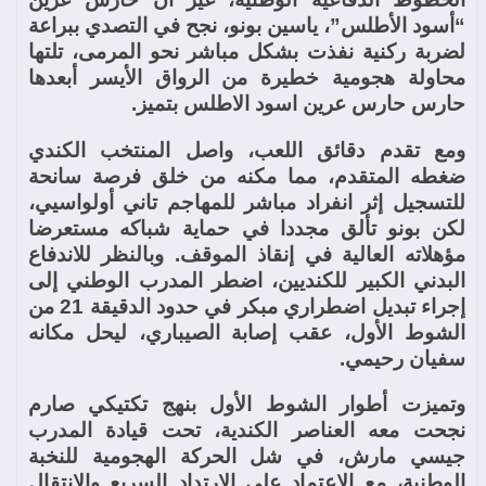
“أسود الأطلس”، ياسين بونو، نجح في التصدي ببراعة
لضربة ركنية نفذت بشكل مباشر نحو المرمى، تلتها
محاولة هجومية خطيرة من الرواق الأيسر أبعدها
حارس حارس عرين اسود الاطلس بتميز.
ومع تقدم دقائق اللعب، واصل المنتخب الكندي
ضغطه المتقدم، مما مكنه من خلق فرصة سانحة
للتسجيل إثر انفراد مباشر للمهاجم تاني أولواسيي،
لكن بونو تألق مجددا في حماية شباكه مستعرضا
مؤهلاته العالية في إنقاذ الموقف. وبالنظر للاندفاع
البدني الكبير للكنديين، اضطر المدرب الوطني إلى
إجراء تبديل اضطراري مبكر في حدود الدقيقة 21 من
الشوط الأول، عقب إصابة الصيباري، ليحل مكانه
سفيان رحيمي.
وتميزت أطوار الشوط الأول بنهج تكتيكي صارم
نجحت معه العناصر الكندية، تحت قيادة المدرب
جيسي مارش، في شل الحركة الهجومية للنخبة
الوطنية، مع الاعتماد على الارتداد السريع والانتقال