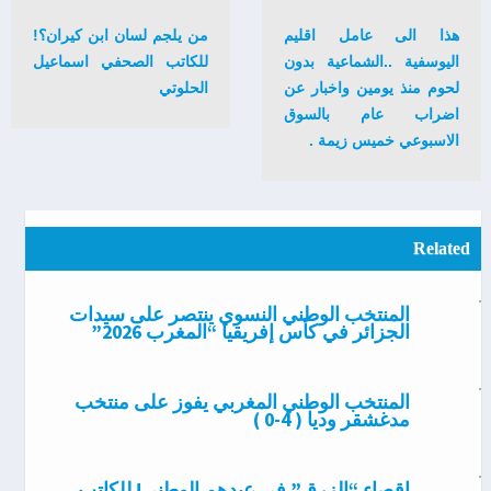
هذا الى عامل اقليم
من يلجم لسان ابن كيران؟!
اليوسفية ..الشماعية بدون
للكاتب الصحفي اسماعيل
لحوم منذ يومين واخبار عن
الحلوتي
اضراب عام بالسوق
الاسبوعي خميس زيمة .
Related
المنتخب الوطني النسوي ينتصر على سيدات
الجزائر في كأس إفريقيا “المغرب 2026”
المنتخب الوطني المغربي يفوز على منتخب
مدغشقر وديا ( 4-0 )
إقصاء “الزرق” في عيدهم الوطني! للكاتب