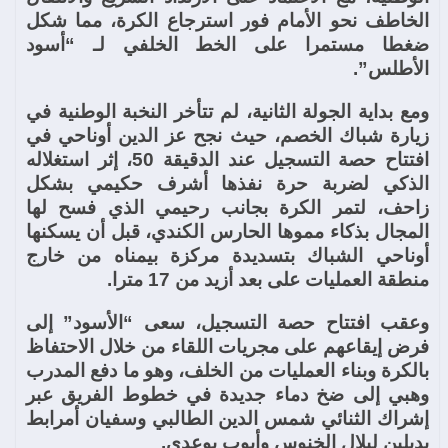
الخاطف نحو الأمام فور استرجاع الكرة، مما شكل
ضغطا مستمرا على الخط الخلفي لـ “أسود
الأطلس”.
ومع بداية الجولة الثانية، لم تتأخر النخبة الوطنية في
زيارة شباك الخصم، حيث نجح عز الدين أوناحي في
افتتاح حصة التسجيل عند الدقيقة 50، إثر استغلاله
الذكي لضربة حرة نفذها أشرف حكيمي بشكل
زاحف، لتمر الكرة بجانب رحيمي الذي فسح لها
المجال بذكاء مموها الحارس الكندي، قبل أن يسكنها
أوناحي الشباك بتسديدة مركزة بيمناه من خارج
منطقة العمليات على بعد أزيد من 17 مترا.
وعقب افتتاح حصة التسجيل، سعى “الأسود” إلى
فرض إيقاعهم على مجريات اللقاء من خلال الاحتفاظ
بالكرة وبناء العمليات من الخلف، وهو ما دفع المدرب
وهبي إلى ضخ دماء جديدة في خطوط الفريق عبر
إشراك الثنائي شمس الدين الطالبي وسفيان أمرابط
بديلين لبلال الخنوس وأيوب بوعدي.