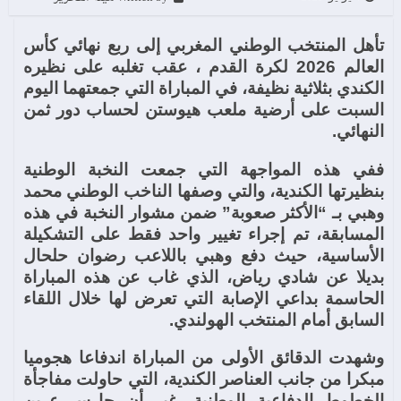
تأهل المنتخب الوطني المغربي إلى ربع نهائي كأس
العالم 2026 لكرة القدم ، عقب تغلبه على نظيره
الكندي بثلاثية نظيفة، في المباراة التي جمعتهما اليوم
السبت على أرضية ملعب هيوستن لحساب دور ثمن
النهائي.
ففي هذه المواجهة التي جمعت النخبة الوطنية
بنظيرتها الكندية، والتي وصفها الناخب الوطني محمد
وهبي بـ “الأكثر صعوبة” ضمن مشوار النخبة في هذه
المسابقة، تم إجراء تغيير واحد فقط على التشكيلة
الأساسية، حيث دفع وهبي باللاعب رضوان حلحال
بديلا عن شادي رياض، الذي غاب عن هذه المباراة
الحاسمة بداعي الإصابة التي تعرض لها خلال اللقاء
السابق أمام المنتخب الهولندي.
وشهدت الدقائق الأولى من المباراة اندفاعا هجوميا
مبكرا من جانب العناصر الكندية، التي حاولت مفاجأة
الخطوط الدفاعية الوطنية، غير أن حارس عرين