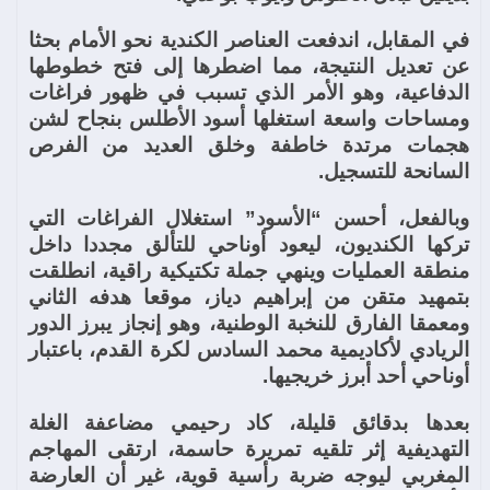
في المقابل، اندفعت العناصر الكندية نحو الأمام بحثا
عن تعديل النتيجة، مما اضطرها إلى فتح خطوطها
الدفاعية، وهو الأمر الذي تسبب في ظهور فراغات
ومساحات واسعة استغلها أسود الأطلس بنجاح لشن
هجمات مرتدة خاطفة وخلق العديد من الفرص
السانحة للتسجيل.
وبالفعل، أحسن “الأسود” استغلال الفراغات التي
تركها الكنديون، ليعود أوناحي للتألق مجددا داخل
منطقة العمليات وينهي جملة تكتيكية راقية، انطلقت
بتمهيد متقن من إبراهيم دياز، موقعا هدفه الثاني
ومعمقا الفارق للنخبة الوطنية، وهو إنجاز يبرز الدور
الريادي لأكاديمية محمد السادس لكرة القدم، باعتبار
أوناحي أحد أبرز خريجيها.
بعدها بدقائق قليلة، كاد رحيمي مضاعفة الغلة
التهديفية إثر تلقيه تمريرة حاسمة، ارتقى المهاجم
المغربي ليوجه ضربة رأسية قوية، غير أن العارضة