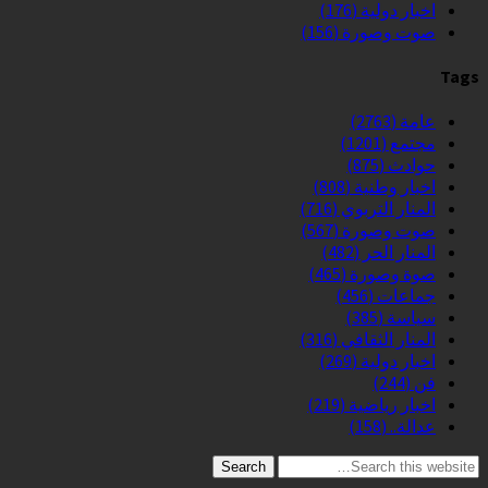
اخبار دولية
(176)
صوت وصورة
(156)
Tags
عامة
(2763)
مجتمع
(1201)
حوادث
(875)
اخبار وطنية
(808)
المنار التربوي
(716)
صوت وصورة
(567)
المنار الحر
(482)
صوة وصورة
(465)
جماعات
(456)
سياسة
(385)
المنار الثقافي
(316)
اخبار دولية
(269)
فن
(244)
اخبار رياضية
(219)
عدالة..
(158)
Search