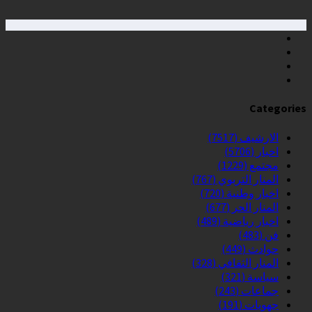
Categories
الارشيف
(7517)
اخبار
(5706)
مجتمع
(1229)
المنار التربوي
(767)
اخبار وطنية
(720)
المنار الحر
(677)
اخبار رياضية
(489)
فن
(483)
حوادث
(449)
المنار الثقافي
(328)
سياسة
(321)
جماعات
(243)
جهويات
(191)