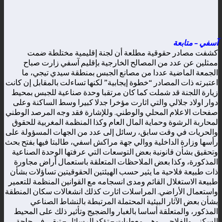
آسفي – متابعة
كشفت مصادر حقوقية مطلعة أن لجنة إقليمية مختلطة ضمت
ممثلين عن عدد من المصالح الخارجية بإقليم آسفي زارت صباح
الجمعة الماضية عددا من مصانع الجبس بمنطقة سيدي تيجي، ما
اعتبرته ذات المصادر “خطوة إيجابية” لكنها تساءلت بالمقابل إن كانت
زيارة اللجنة قد شملت كما كان مرتقبا وحدة صناعية للجبس بمحيط
دوار اولاد جلالي والتي اثارت مؤخرا جدلا كبيرا وسط الساكنة وعلى
صفحات الاعلام المحلي والوطني. وللإشارة فقد وجه المرصد الوطني
لمحاربة الرشوة وحماية المال العام وكذا المنظمة المغربية للحقوق
والحريات في وقت سابق، رسائل إلى عدد من الجهات المسؤولة على
رأسها وزارة الداخلية ووالي جهة مراكش اسفي، طالبتا فيها بفتح بحث
وتحقيق بشأن قانونية بعض التوسعات التي عرفتها الوحدة الصناعية
المذكورة، وكذا بعض الملاحظات المتعلقة باستعمال أراض مجاورة
ذات طبيعة فلاحية ما يثير حسب الهيئتين الحقوقيتين تساؤلات بشأن
طبيعة الاستغلال القائم ومدى انسجامه مع القوانين المنظمة للتعمير
واستعمال الأراضي. المراسلات اثارت كذلك انشغالات سكان المنطقة
بشأن بعض الآثار البيئية المحتملة المرتبطة بالنشاط الصناعي
المذكور، والمتعلقة أساسا بالغبار والضجيج وتأثير ذلك على المحيط
السكني والفلاحي، وهي معطيات – تؤكد الرسائل – تبقى في حاجة