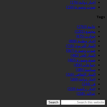
اخبار دولية
(176)
صوت وصورة
(156)
Tags
عامة
(2763)
مجتمع
(1201)
حوادث
(875)
اخبار وطنية
(808)
المنار التربوي
(716)
صوت وصورة
(567)
المنار الحر
(482)
صوة وصورة
(465)
جماعات
(456)
سياسة
(385)
المنار الثقافي
(316)
اخبار دولية
(269)
فن
(244)
اخبار رياضية
(219)
عدالة..
(158)
Search