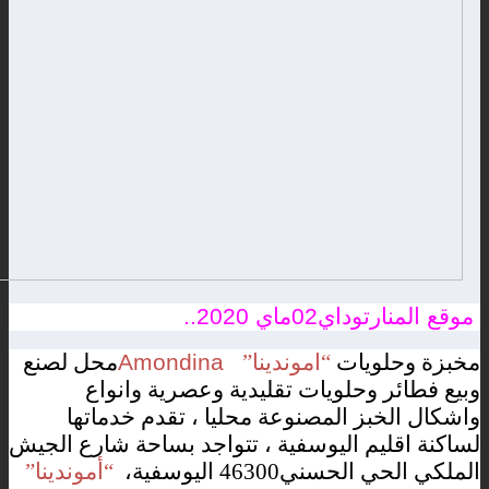
موقع المنارتوداي02ماي 2020..
مخبزة
وحلويات
اموندينا
محل
لصنع
Amondina
”
“
وبيع
فطائر
وحلويات
تقليدية
وعصرية
وانواع
واشكال
الخبز
المصنوعة
محليا
،
تقدم
خدماتها
لساكنة
اقليم
اليوسفية
،
تتواجد
بساحة
شارع
الجيش
الملكي
الحي
الحسني
اليوسفية،
أموندينا
”
“
46300