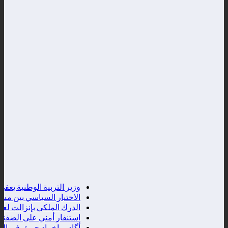
وزير التربية الوطنية يعفي م
الاختيار السياسي بين مساندة
الدرك الملكي بإنزالت لعظم 
استنفار أمني على الضفتين بس
أگادير،اخماد حريق في المنط