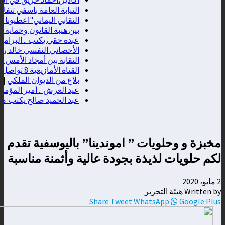
النيابة العامة باسفي تتفا
النقابي اليماني"اعطيونا الد
بين هيبة القانون وحماية ال
عبده حقي يكتب ...البرامج ال
الأخصائي النفسي خالد رغدا
النقابة بين أمجاد الأمس و
القناة الأمازيغية 8 تواصل تقريب المشاهد من نبض المدن المغربية عبر برنامج "فسحة الصيف"
بلاغ من الديوان الملكي
|
عيد العرش .. أمير المؤمنين
عبد الحميد صالح يكتب: هل 
مخبزة و وحلويات ” اموندينا” باليوسفية تقدم
لكم حلويات لذيذة بجودة عالية وأثمنة مناسبة
2 مايو، 2020
Written by هيئة التحرير
Share
Tweet
WhatsApp
Google Plus