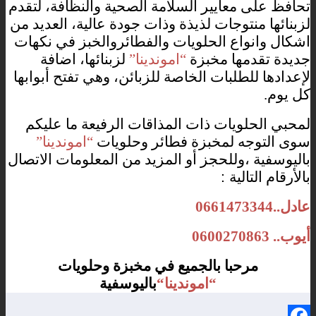
تحافظ
على
معايير
السلامة
الصحية
والنظافة،
لتقدم
لزبنائها
منتوجات
لذيذة
وذات
جودة
عالية،
العديد
من
اشكال
وانواع
الحلويات
والفطائروالخبز
في
نكهات
جديدة
تقدمها
مخبزة
اموندينا
لزبنائها،
اضافة
”
“
لإعدادها
للطلبات
الخاصة
للزبائن،
وهي
تفتح
أبوابها
كل
يوم
.
لمحبي
الحلويات
ذات
المذاقات
الرفيعة
ما
عليكم
سوى
التوجه
لمخبزة
فطائر
وحلويات
اموندينا
”
“
باليوسفية
،وللحجز
أو
المزيد
من
المعلومات
الاتصال
بالأرقام
التالية
:
عادل
..0661473344
أيوب
.. 0600270863
مرحبا
بالجميع
في
مخبزة
وحلويات
اموندينا
باليوسفية
“
“