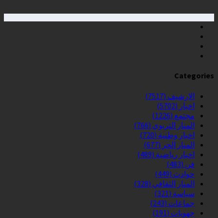
Categories
الارشيف
(7517)
اخبار
(5702)
مجتمع
(1226)
المنار التربوي
(766)
اخبار وطنية
(720)
المنار الحر
(677)
اخبار رياضية
(489)
فن
(483)
حوادث
(449)
المنار الثقافي
(328)
سياسة
(321)
جماعات
(243)
جهويات
(191)