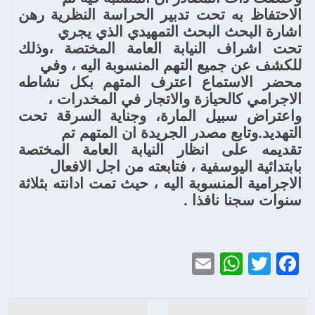
الاحتفاظ به تحت تدبير الحراسة النظرية رهن
اشارة البحث البحث التمهيدي الذي يجري
تحت اشراف النيابة العامة المختصة ،وذلك
للكشف عن جميع التهم المنسوبة اليه ، وفي
محضر الاستماع اعترف المتهم بكل نشاطه
الاجرامي كالحيازة والاتجار في المخدرات ،
واعتراض سبيل المارة، وجناية السرقة تحت
التهديد.وتابع مصدر الجريدة ان المتهم تم
تقديمه على انظار النيابة العامة المختصة
بابتدائية اليوسفية ، فتابعته من اجل الافعال
الاجرامية المنسوبة اليه ، حيث تمت ادانته بثلاثة
سنوات سجنا نافذا .
WhatsApp
Email
Twitter
Facebook