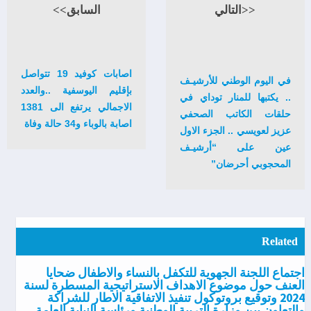
<<التالي
السابق>>
اصابات كوفيد 19 تتواصل
في اليوم الوطني للأرشيـف
بإقليم اليوسفية ..والعدد
.. يكتبها للمنار توداي في
الاجمالي يرتفع الى 1381
حلقات الكاتب الصحفي
اصابة بالوباء و34 حالة وفاة
عزيز لعويسي .. الجزء الاول
عين على “أرشيـف
المحجوبي أحرضان”
Related
اجتماع اللجنة الجهوية للتكفل بالنساء والاطفال ضحايا
العنف حول موضوع الاهداف الاستراتيجية المسطرة لسنة
2024 وتوقيع بروتوكول تنفيذ الاتفاقية الاطار للشراكة
والتعاون بين وزارة التربية الوطنية ورئاسة النيابة العامة