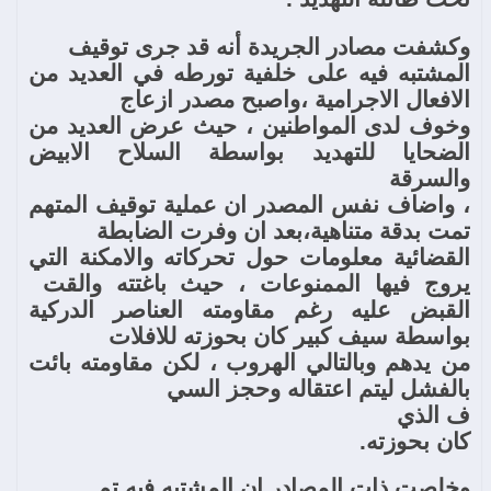
وكشفت مصادر الجريدة أنه قد جرى توقيف
المشتبه فيه على خلفية تورطه في العديد من
الافعال الاجرامية ،واصبح مصدر ازعاج
وخوف لدى المواطنين ، حيث عرض العديد من
الضحايا للتهديد بواسطة السلاح الابيض
والسرقة
، واضاف نفس المصدر ان عملية توقيف المتهم
تمت بدقة متناهية،بعد ان وفرت الضابطة
القضائية معلومات حول تحركاته والامكنة التي
يروج فيها الممنوعات ، حيث باغتته والقت
القبض عليه رغم مقاومته العناصر الدركية
بواسطة سيف كبير كان بحوزته للافلات
من يدهم وبالتالي الهروب ، لكن مقاومته بائت
بالفشل ليتم اعتقاله وحجز السي
ف الذي
كان بحوزته.
وخلصت ذات المصادر ان المشتبه فيه تم