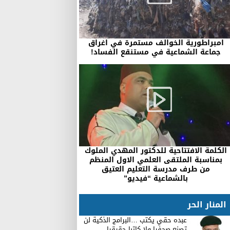
امبراطورية الخوالف مستمرة في اغراق
جماعة الشماعية في مستنقع الفساد!
الكلمة الافتتاحية للدكتور المهدي الملوك
بمناسبة الملتقى العلمي الاول المنظم
من طرف مدرسة التعليم العتيق
بالشماعية “فيديو”
المنار الحر
عبده حقي يكتب …البرامج الذكية لن
تصنع صحفيا ولا كاتبا حقيقيا