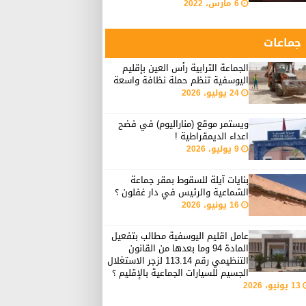
6 مارس، 2022
جماعات
الجماعة الترابية رأس العين بإقليم
اليوسفية تنظم حملة نظافة واسعة
24 يوليو، 2026
ويستمر موقع (مناراليوم) في فضح
اعداء الديمقراطية !
9 يوليو، 2026
بنايات آيلة للسقوط بمقر جماعة
الشماعية والرئيس في دار غفلون ؟
16 يونيو، 2026
عامل اقليم اليوسفية مطالب بتفعيل
المادة 94 وما بعدها من القانون
التنظيمي رقم 113.14 لزجر الاستغلال
الجسيم للسيارات الجماعية بالإقليم ؟
13 يونيو، 2026