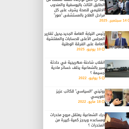
الطابق الثالث باليوسفية والمندوب
الاقليمي للصحة يشرف على كل
مراحل العلاج بالمستشفى “صور”
14 سبتمبر، 2025
رئيس النيابة العامة الجديد،يحيل تقارير
المجلس الأعلى للحسابات والمفتشية
العامة على الفرقة الوطنية
10 يونيو، 2025
انقلاب شاحنة صهريجية في حادثة
سير بالشماعية يخلف خسائر مادية
جسيمة ؟
5 يوليو، 2022
روتيني “السياسي” للكاتب عزيز
لعويسي
18 مايو، 2022
درك الشماعية يعتقل مروج مخدرات
ومساعده ويحجز كمية كبيرة من
المخدرات ؟