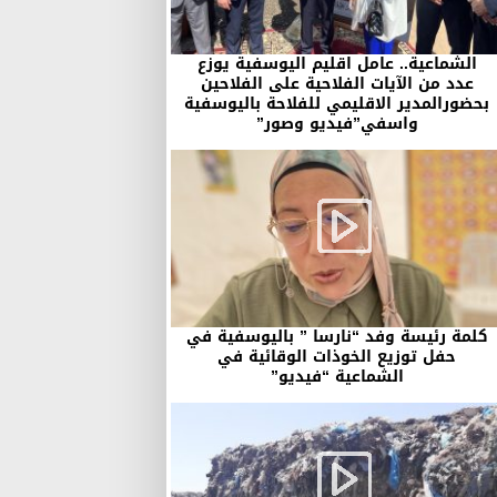
الشماعية.. عامل اقليم اليوسفية يوزع
عدد من الآيات الفلاحية على الفلاحين
بحضورالمدير الاقليمي للفلاحة باليوسفية
واسفي”فيديو وصور”
كلمة رئيسة وفد “نارسا ” باليوسفية في
حفل توزيع الخوذات الوقائية في
الشماعية “فيديو”