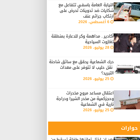
النيابة العامة باسفي تتفاعل مع
شكايات ضد تدوينات تحرض على
ارتكاب جرائم عنف
6 أغسطس، 2026
أكادير.. مداهمة وكر للدعارة بمنطقة
تغازوت السياحية
28 يوليو، 2026
درك الشماعية يحقق مع سائق شاحنة
نقل حليب لا تتوفر على معدات
التبريد؟
25 يوليو، 2026
اعتقال مساعد مروج مخدرات
وحجزكمية من مخدر الشيرا ودراجة
نارية في الشماعية
25 يوليو، 2026
حوارات
بعد ان اختل توازنها طفلة تسقط من