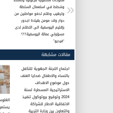
سلوكات سلطوية فرعونية وتسلط
p
o
وشطط في استعمال السلطة
k
وترهيب وظلم تدفع مواطنين من
دوار ولاد مومن بقيادة اجدور
بإقليم اليوسفية الى التظلم لدى
مسؤولي عمالة اليوسفية؟؟؟
“فيديو”
مقالات مشابهة
اجتماع اللجنة الجهوية للتكفل
بالنساء والاطفال ضحايا العنف
حول موضوع الاهداف
الاستراتيجية المسطرة لسنة
2024 وتوقيع بروتوكول تنفيذ
الغلوس
الاتفاقية الاطار للشراكة
يستمرو
والتعاون بين وزارة التربية