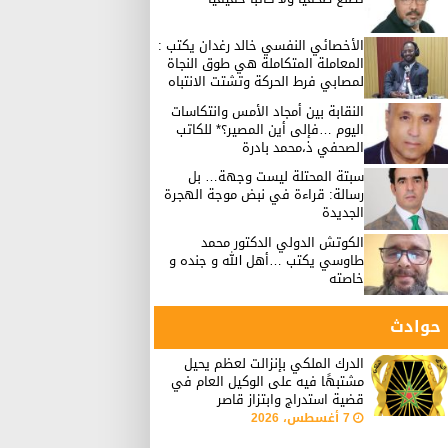
الأخصائي النفسي خالد رغدان يكتب :
المعاملة المتكاملة هي طوق النجاة
لمصابي فرط الحركة وتشتت الانتباه
النقابة بين أمجاد الأمس وانتكاسات
اليوم …فإلى أين المصير؟* للكاتب
الصحفي ذ،محمد بادرة
سبتة المحتلة ليست وجهة… بل
رسالة: قراءة في نبض موجة الهجرة
الجديدة
الكوتش الدولي الدكتور محمد
طاوسي يكتب …أهل الله و جنده و
خاصته
حوادث
الدرك الملكي بإنزالت لعظم يحيل
مشتبهًا فيه على الوكيل العام في
قضية استدراج وابتزاز قاصر
7 أغسطس، 2026