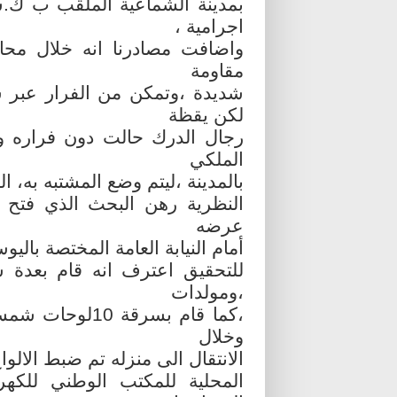
بمدينة الشماعية الملقب ب ك.
اجرامية ،
واضافت مصادرنا انه خلال محاو
مقاومة
شديدة ،وتمكن من الفرار عبر سط
لكن يقظة
رجال الدرك حالت دون فراره واس
الملكي
بالمدينة ،ليتم وضع المشتبه به، البالغ من العمر 30 س
النظرية رهن البحث الذي فتح ت
عرضه
أمام النيابة العامة المختصة بال
للتحقيق اعترف انه قام بعدة 
،ومولدات
،كما قام بسرقة
وخلال
الانتقال الى منزله تم ضبط الالوا
المحلية للمكتب الوطني للكه