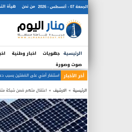
من نحن
هيأة التح
الجمعة 07 - أغسطس - 2026
الرئيسية
جهويات
اخبار وطنية
اخب
صوت وصورة
أخر الأخبار
استنفار أمني على الضفتين بسبب دعوات
الرئيسية
»
الارشيف
»
اعتقال متهم ضمن شبكة متخص