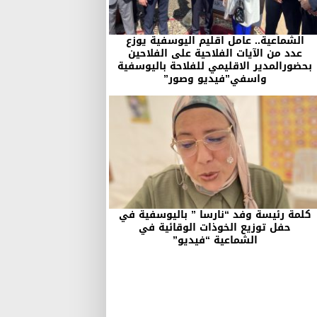
الشماعية.. عامل اقليم اليوسفية يوزع
عدد من الآيات الفلاحية على الفلاحين
بحضورالمدير الاقليمي للفلاحة باليوسفية
واسفي”فيديو وصور”
كلمة رئيسة وفد “نارسا ” باليوسفية في
حفل توزيع الخوذات الوقائية في
الشماعية “فيديو”