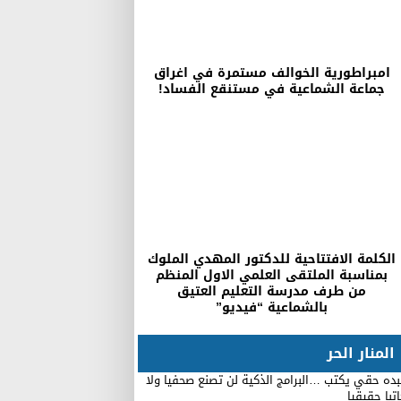
امبراطورية الخوالف مستمرة في اغراق
جماعة الشماعية في مستنقع الفساد!
الكلمة الافتتاحية للدكتور المهدي الملوك
بمناسبة الملتقى العلمي الاول المنظم
من طرف مدرسة التعليم العتيق
بالشماعية “فيديو”
المنار الحر
ده حقي يكتب …البرامج الذكية لن تصنع صحفيا ولا
تبا حقيقيا