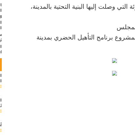
ال
التي وصلت إليها البنية التحتية بالمدينة،
ا
وت
ال
للمجلس
ال
س
لمشروع برنامج التأهيل الحضري بمدينة
ن
ا
ال
ال
ال
ال
ت
أك