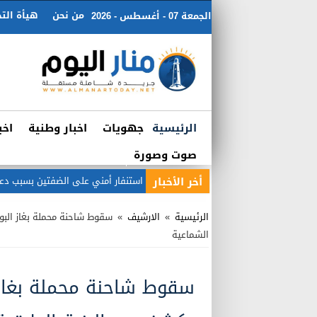
من نحن
هيأة التح
الجمعة 07 - أغسطس - 2026
الرئيسية
جهويات
اخبار وطنية
اخب
صوت وصورة
أخر الأخبار
استنفار أمني على الضفتين بسبب دع
الرئيسية
»
الارشيف
»
سقوط شاحنة محملة بغاز الب
الشماعية
سقوط شاحنة محملة بغاز 