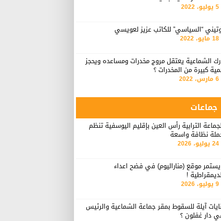
5 يوليو، 2022
وتيني “السياسي” للكاتب عزيز لعويسي
18 مايو، 2022
رك الشماعية يعتقل مروج مخدرات ومساعده ويحجز
ية كبيرة من المخدرات ؟
6 مارس، 2022
جماعات
جماعة الترابية رأس العين بإقليم اليوسفية تنظم
ملة نظافة واسعة
24 يوليو، 2026
ستمر موقع (مناراليوم) في فضح اعداء
ديمقراطية !
9 يوليو، 2026
ايات آيلة للسقوط بمقر جماعة الشماعية والرئيس
ي دار غفلون ؟