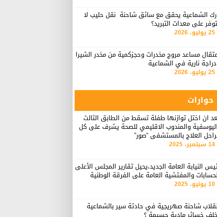
رك الشماعية يحقق مع سائق شاحنة نقل حليب لا
وفر على معدات التبريد؟
25 يوليو، 2026
تقال مساعد مروج مخدرات وحجزكمية من مخدر الشيرا
راجة نارية في الشماعية
25 يوليو، 2026
حوارات
د ان اختل توازنها طفلة تسقط من الطابق الثالث
اليوسفية والمندوب الاقليمي للصحة يشرف على كل
راحل العلاج بالمستشفى “صور”
14 سبتمبر، 2025
يس النيابة العامة الجديد،يحيل تقارير المجلس الأعلى
حسابات والمفتشية العامة على الفرقة الوطنية
10 يونيو، 2025
نقلاب شاحنة صهريجية في حادثة سير بالشماعية
خلف خسائر مادية جسيمة ؟