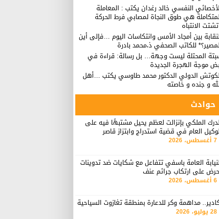
أخصائي النفسي خالد رغدان يكتب : المعاملة
لمتكاملة هي طوق النجاة لمصابي فرط الحركة
شتت الانتباه
نقابة بين أمجاد الأمس وانتكاسات اليوم …فإلى أين
مصير؟* للكاتب الصحفي ذ،محمد بادرة
بتة المحتلة ليست وجهة… بل رسالة: قراءة في
بض موجة الهجرة الجديدة
لكوتش الدولي الدكتور محمد طاوسي يكتب …أهل
له و جنده و خاصته
حوادث
درك الملكي بإنزالت لعظم يحيل مشتبهًا فيه على
وكيل العام في قضية استدراج وابتزاز قاصر
7 أغسطس، 2026
نيابة العامة باسفي تتفاعل مع شكايات ضد تدوينات
حرض على ارتكاب جرائم عنف
6 أغسطس، 2026
ادير.. مداهمة وكر للدعارة بمنطقة تغازوت السياحية
28 يوليو، 2026