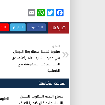
E
W
T
F
m
h
wi
a
ail
at
tt
c
شاركها
فسبوك
تويتر
قو
s
er
e
A
b
p
o
السابق
سقوط شاحنة محملة بغاز البوطان
p
o
في حفرة بالشارع العام يكشف عن
k
البنية الطرقية المغشوشة في
الشماعية
مقالات مشابهة
اجتماع اللجنة الجهوية للتكفل
الغلوس
بالنساء والاطفال ضحايا العنف