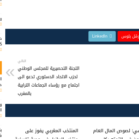
ر
قل بلوس
LinkedIn
د
كم
التالي
اللجنة التحصيرية للمجلس الوطني
لحزب الاتحاد الدستوري تدعو الى
ال
ح
اجتماع مع رؤساء الجماعات الترابية
بالمغرب
وي
ال
بن
ي: لصوص المال العام
المنتخب المغربي يفوز على
ف