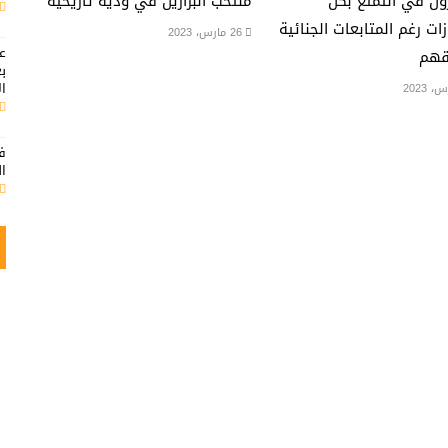
ن في التمتع بكل
منتخب البرازيل في ودية تاريخية
زات رغم المتابعات الجنائية
26 مارس، 2023
هم
ال
فق
ا