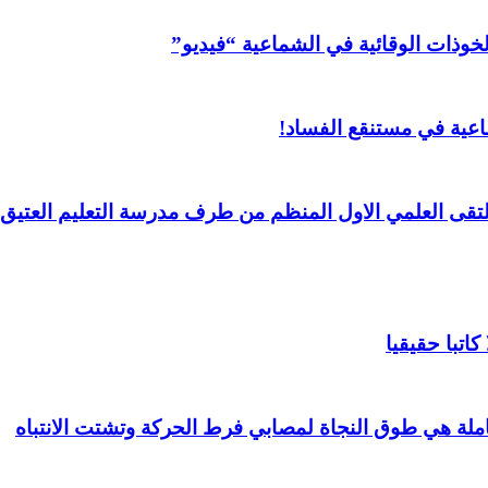
خوذات الوقائية في الشماعية “فيديو”
عية في مستنقع الفساد!
لملتقى العلمي الاول المنظم من طرف مدرسة التعليم العتيق 
اتبا حقيقيا
املة هي طوق النجاة لمصابي فرط الحركة وتشتت الانتباه