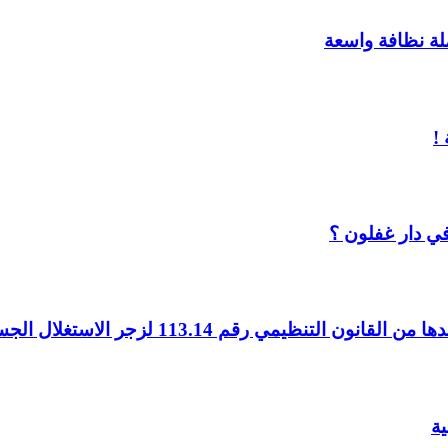
ملة نظافة واسعة
!
ي دار غفلون ؟
ية