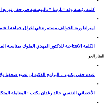
كلمة رئيسة وفد “نارسا ” باليوسفية في حفل توزيع ال
امبراطورية الخوالف مستمرة في اغراق جماعة الشما
الكلمة الافتتاحية للدكتور المهدي الملوك بمناسبة ا
المنار الحر
عبده حقي يكتب …البرامج الذكية لن تصنع صحفيا ولا ك
الأخصائي النفسي خالد رغدان يكتب : المعاملة المتك