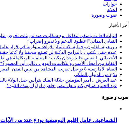
حوارات
اعلام
صوت وصورة
أخر الأخبار
النيابة العامة باسفي تتفاعل مع شكايات ضد تدوينات تحرض عل
النقابي اليماني”اعطيونا الدعم ولا نديرو إضراب”
بين هيبة القانون وحماية الاستثمار: قراءة متوازنة في قرار عام
عبده حقي يكتب …البرامج الذكية لن تصنع صحفيا ولا كاتبا حقيقي
الأخصائي النفسي خالد رغدان يكتب : المعاملة المتكاملة هي طو
النقابة بين أمجاد الأمس وانتكاسات اليوم …فإلى أين المصير؟*
القناة الأمازيغية 8 تواصل تقريب المشاهد من نبض المدن المغربية عبر برنامج “فسحة الصيف”
بلاغ من الديوان الملكي
عيد العرش .. أمير المؤمنين جلالة الملك يترأس حفل الولاء بال
عبد الحميد صالح يكتب: هل مصر جاهزة لزلزال بهذه القوة؟
صوت و صورة
الشماعية.. عامل اقليم اليوسفية يوزع عدد من الآيات