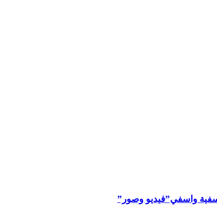
ليوسفية واسفي”فيديو وصور”