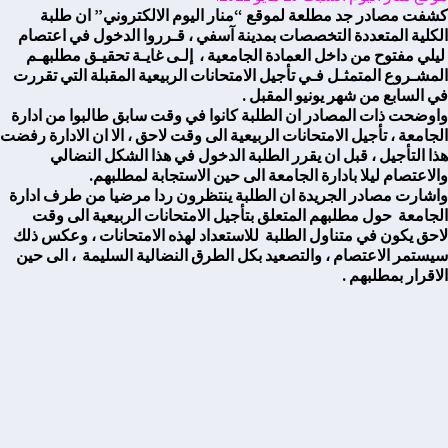
كشفت مصادر جد مطلعة لموقع “منار اليوم الالكتروني” ان طلبة
الكلية المتعددة التخصصات بمدينة آسفي ، قـرروا الدخول في اعتصام
ليلي مفتوح من داخل العمادة الجامعية ، إلـى غايـة تحقيـق مطلبهـم
المشـروع المتمثـل فـي تأجيل الامتحانات الربيعية المقبلة التي تقررت
في السابع من شهر يونيو المقبل .
واوضحت ذات المصادر ان الطلبة كانوا في وقت سابق طالبوا من ادارة
الجامعة ، تأجيل الامتحانات الربيعية الى وقت لاحق ، الا ان الادارة رفضت
هذا التأجيل ، قبل ان يقرر الطلبة الدخول في هذا الشكل النضالي
والاعتصام ليلا بادارة الجامعة الى حين الاستجابة لمطلبهم.
واشارت مصادر الجريدة ان الطلبة ينتظرون ردا مرضيا من طرف ادارة
الجامعة حول مطلبهم المتعلق بتأجيل الامتحانات الربيعية الى وقت
لاحق يكون في متناول الطلبة للاستعداد لهذه الامتحانات ، وعكس ذلك
سيستمر الاعتصام ، والتصعيد بكل الطرق النضالية السليمة ، الى حين
الاقرار بمطلبهم .