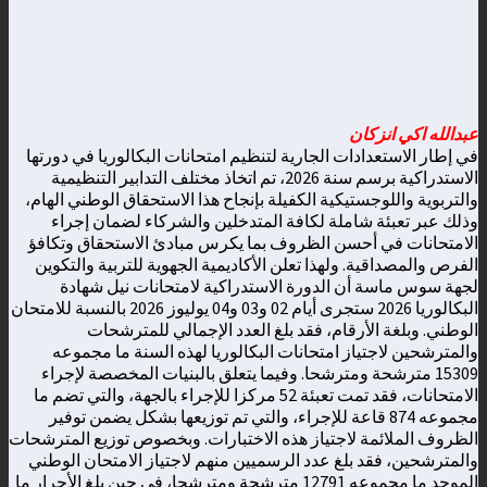
عبدالله اكي انزكان
في إطار الاستعدادات الجارية لتنظيم امتحانات البكالوريا في دورتها
الاستدراكية برسم سنة 2026، تم اتخاذ مختلف التدابير التنظيمية
والتربوية واللوجستيكية الكفيلة بإنجاح هذا الاستحقاق الوطني الهام،
وذلك عبر تعبئة شاملة لكافة المتدخلين والشركاء لضمان إجراء
الامتحانات في أحسن الظروف بما يكرس مبادئ الاستحقاق وتكافؤ
الفرص والمصداقية. ولهذا تعلن الأكاديمية الجهوية للتربية والتكوين
لجهة سوس ماسة أن الدورة الاستدراكية لامتحانات نيل شهادة
البكالوريا 2026 ستجرى أيام 02 و03 و04 يوليوز 2026 بالنسبة للامتحان
الوطني. وبلغة الأرقام، فقد بلغ العدد الإجمالي للمترشحات
والمترشحين لاجتياز امتحانات البكالوريا لهذه السنة ما مجموعه
15309 مترشحة ومترشحا. وفيما يتعلق بالبنيات المخصصة لإجراء
الامتحانات، فقد تمت تعبئة 52 مركزا للإجراء بالجهة، والتي تضم ما
مجموعه 874 قاعة للإجراء، والتي تم توزيعها بشكل يضمن توفير
الظروف الملائمة لاجتياز هذه الاختبارات. وبخصوص توزيع المترشحات
والمترشحين، فقد بلغ عدد الرسميين منهم لاجتياز الامتحان الوطني
الموحد ما مجموعه 12791 مترشحة ومترشحا، في حين بلغ الأحرار ما