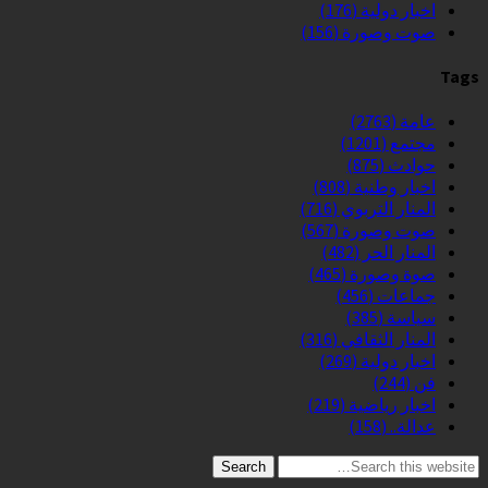
اخبار دولية
(176)
صوت وصورة
(156)
Tags
عامة
(2763)
مجتمع
(1201)
حوادث
(875)
اخبار وطنية
(808)
المنار التربوي
(716)
صوت وصورة
(567)
المنار الحر
(482)
صوة وصورة
(465)
جماعات
(456)
سياسة
(385)
المنار الثقافي
(316)
اخبار دولية
(269)
فن
(244)
اخبار رياضية
(219)
عدالة..
(158)
Search