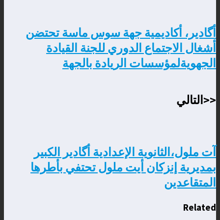
أگادير، أكاديمية جهة سوس ماسة تحتضن
أشغال الاجتماع الدوري للجنة القيادة
الجهويةلمؤسسات الريادة بالجهة
<<التالي
آت ملول،الثانوية الإعدادية أگادير الكبير
بمديرية إنزكان أيت ملول تحتفي بأطرها
المتقاعدين
Related