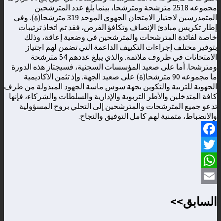
مجموعه 2518 مترشحة ومترشحا، بينما بلغ عدد المترشحين
المتمدرسين لاجتياز الامتحان الجهوي الموحد 319 مترشحا(ة). وفي
إطار تكريس مبادئ الإنصاف وتكافؤ الفرص، فقد تم اتخاذ ترتيبات
خاصة لفائدة المترشحات والمترشحين في وضعية إعاقة، وذلك
بتوفير مختلف إجراءات التكييف الداعمة التي تضمن لهم اجتياز
الامتحانات في ظروف ملائمة. والذي يبلغ عددهم 54 مترشحة
ومترشحا. أما على صعيد المؤسسات السجنية، فسيجتاز هذه الدورة
ما مجموعه 90 مترشحا(ة) على صعيد الجهة. وإذ تثمن الاكاديمية
الجهوية للتربية والتكوين بجهة سوس ماسة الجهود المبذولة من طرف
كافة المتدخلين والأطر التربوية والإدارية والسلطات والشركاء، فإنها
تدعو جميع المترشحات والمترشحين إلى التحلي بروح المسؤولية
والانضباط، متمنية لهم كامل التوفيق والنجاح.
Facebook
Twitter
WhatsApp
Email
السابق>>