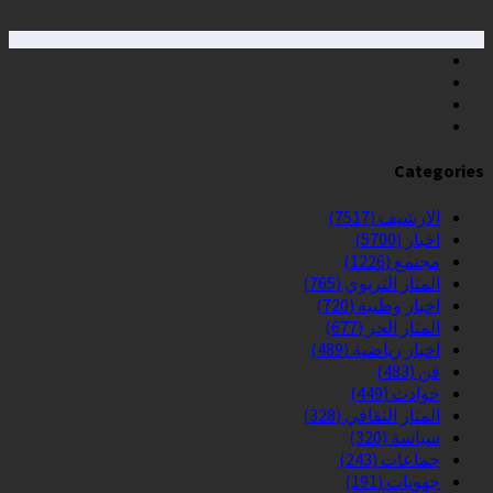
Categories
الارشيف
(7517)
اخبار
(5700)
مجتمع
(1226)
المنار التربوي
(765)
اخبار وطنية
(720)
المنار الحر
(677)
اخبار رياضية
(489)
فن
(483)
حوادث
(449)
المنار الثقافي
(328)
سياسة
(320)
جماعات
(243)
جهويات
(191)