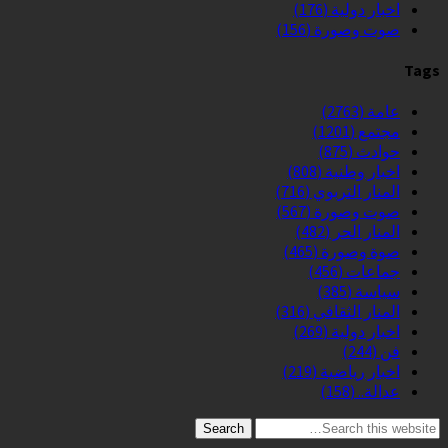
اخبار دولية
(176)
صوت وصورة
(156)
Tags
عامة
(2763)
مجتمع
(1201)
حوادث
(875)
اخبار وطنية
(808)
المنار التربوي
(716)
صوت وصورة
(567)
المنار الحر
(482)
صوة وصورة
(465)
جماعات
(456)
سياسة
(385)
المنار الثقافي
(316)
اخبار دولية
(269)
فن
(244)
اخبار رياضية
(219)
عدالة..
(158)
Search