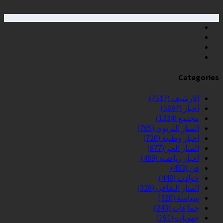
Categories
الارشيف
(7517)
اخبار
(5697)
مجتمع
(1224)
المنار التربوي
(765)
اخبار وطنية
(720)
المنار الحر
(677)
اخبار رياضية
(489)
فن
(483)
حوادث
(448)
المنار الثقافي
(328)
سياسة
(320)
جماعات
(243)
جهويات
(191)