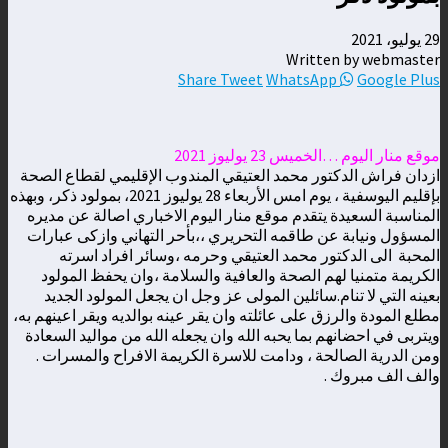
29 يوليو، 2021
Written by webmaster
Share
Tweet
WhatsApp
Google Plus
موقع منار اليوم …الخميس 23 يوليوز 2021
ازدان فراش الدكتور محمد العتيقي المندوب الإقليمي لقطاع الصحة
بإقليم اليوسفية ، يوم امس الأربعاء 28 يوليوز 2021، بمولود ذكر، وبهذه
المناسبة السعيدة يتقدم موقع منار اليوم الاخباري اصالة عن مديره
المسؤول ونيابة عن طاقمه التحريري ،،بأحر التهاني وازكى عبارات
المحبة الى الدكتور محمد العتيقي وحرمه ،وسائر افراد اسرته
الكريمة متمنيا لهم الصحة والعافية والسلامة ،وان يحفظ المولود
بعينه التي لا تنام.سائلين المولى عز وجل ان يجعل المولود الجديد
مطلع المودة والرزق على عائلته وان يقر عينه بوالديه ويقر اعينهم به،
ويتربى في احضانهم بما يحبه الله وان يجعله الله من مواليد السعادة
ومن الدرية الصالحة ، ودامت للاسرة الكريمة الافراح والمسرات .
والف الف مبروك .