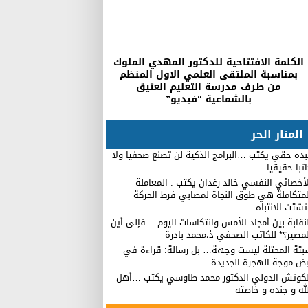
الكلمة الافتتاحية للدكتور المهدي الملوك
بمناسبة الملتقى العلمي الاول المنظم
من طرف مدرسة التعليم العتيق
بالشماعية “فيديو”
المنار الحر
ده حقي يكتب …البرامج الذكية لن تصنع صحفيا ولا
تبا حقيقيا
أخصائي النفسي خالد رغدان يكتب : المعاملة
لمتكاملة هي طوق النجاة لمصابي فرط الحركة
شتت الانتباه
نقابة بين أمجاد الأمس وانتكاسات اليوم …فإلى أين
مصير؟* للكاتب الصحفي ذ،محمد بادرة
بتة المحتلة ليست وجهة… بل رسالة: قراءة في
بض موجة الهجرة الجديدة
لكوتش الدولي الدكتور محمد طاوسي يكتب …أهل
له و جنده و خاصته