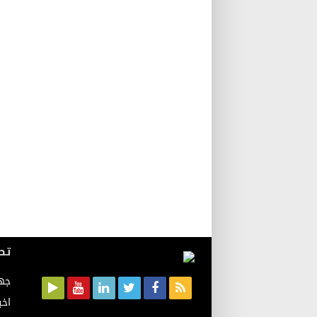
تص
جه
اخب