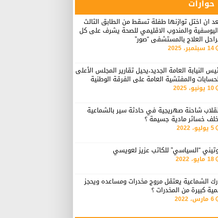
حوارات
د ان اختل توازنها طفلة تسقط من الطابق الثالث
اليوسفية والمندوب الاقليمي للصحة يشرف على كل
راحل العلاج بالمستشفى “صور”
14 سبتمبر، 2025
يس النيابة العامة الجديد،يحيل تقارير المجلس الأعلى
حسابات والمفتشية العامة على الفرقة الوطنية
10 يونيو، 2025
نقلاب شاحنة صهريجية في حادثة سير بالشماعية
خلف خسائر مادية جسيمة ؟
5 يوليو، 2022
وتيني “السياسي” للكاتب عزيز لعويسي
18 مايو، 2022
رك الشماعية يعتقل مروج مخدرات ومساعده ويحجز
ية كبيرة من المخدرات ؟
6 مارس، 2022