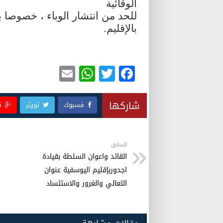
الوقائية
للحد من انتشار الوباء ، خصوصا ب
بالإقليم.
E
W
T
F
m
h
wi
a
ail
at
tt
c
شاركها
فسبوك
تويتر
ق
s
er
e
A
b
p
o
السابق
القائد واعوان السلطة بقيادة
p
o
اجدوربإقليم اليوسفية عنوان
k
التعالي والغرور والاستئساد