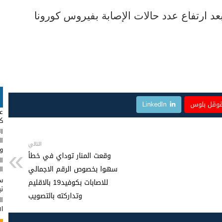
عد ارتفاع عدد حالات الإصابة بفيروس كورونا
وقل بلوس
LinkedIn
عب
كا
ال
ا
التالي
وت
وقعت المنار توداي في خطأ
ال
سهوا بخصوص الرقم الاجمالي
ال
س
للاصابات بكوفيد19 بالاقليم
ن
وتداركته بالتصويب
ا
ال