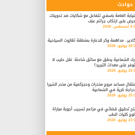
حوادث
نيابة العامة باسفي تتفاعل مع شكايات ضد تدوينات
حرض على ارتكاب جرائم عنف
6 أغسطس، 2026
ادير.. مداهمة وكر للدعارة بمنطقة تغازوت السياحية
28 يوليو، 2026
رك الشماعية يحقق مع سائق شاحنة نقل حليب لا
وفر على معدات التبريد؟
25 يوليو، 2026
تقال مساعد مروج مخدرات وحجزكمية من مخدر الشيرا
راجة نارية في الشماعية
25 يوليو، 2026
تح تحقيق قضائي في مزاعم تسريب أجوبة مباراة
لوج كليات الطب
23 يوليو، 2026