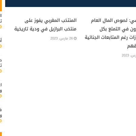
ال
ي: لصوص المال العام
المنتخب المغربي يفوز على
ت
ن في التمتع بكل
منتخب البرازيل في ودية تاريخية
زات رغم المتابعات الجنائية
26 مارس، 2023
أك
هم
د
تت
اع
ود
ف
و