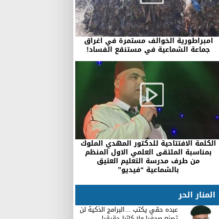
امبراطورية الخوالف مستمرة في اغراق
جماعة الشماعية في مستنقع الفساد!
الكلمة الافتتاحية للدكتور المهدي الملوك
بمناسبة الملتقى العلمي الاول المنظم
من طرف مدرسة التعليم العتيق
بالشماعية “فيديو”
المنار الحر
عبده حقي يكتب …البرامج الذكية لن
تصنع صحفيا ولا كاتبا حقيقيا