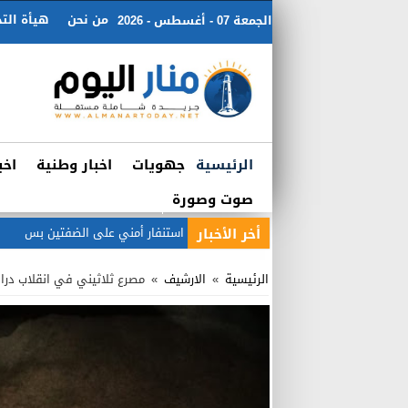
من نحن
هيأة التح
الجمعة 07 - أغسطس - 2026
الرئيسية
جهويات
اخبار وطنية
اخب
صوت وصورة
أخر الأخبار
استنفار أمني على الضفتين بسبب دعو
الرئيسية
»
الارشيف
»
مصرع ثلاثيني في انقلاب دراجت