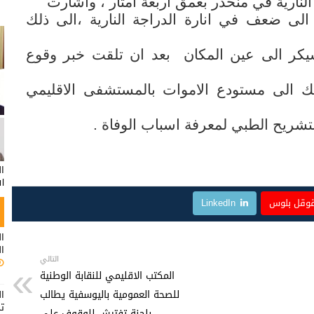
لنارية في منحدر بعمق اربعة امتار ، واشارت
لى ضعف في انارة الدراجة النارية ،الى ذلك
كر الى عين المكان بعد ان تلقت خبر وقوع
الك الى مستودع الاموات بالمستشفى الاقليمي
شريح الطبي لمعرفة اسباب الوفاة .
ا
ال
وقل بلوس
LinkedIn
ال
ال
التالي
المكتب الاقليمي للنقابة الوطنية
للصحة العمومية باليوسفية يطالب
ال
ت
بلجنة تفتيش للوقوف على