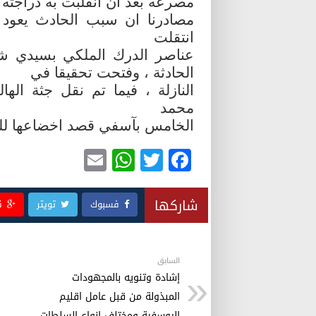
مصرعه بعد ان انقلبت به دراجته ا
مصادرنا ان سبب الحادث يعود ا
انتقلت
عناصر الدرك الملكي بسيدي شي
الحادثة ، وفتحت تحقيقا في
النازلة ، فيما تم نقل جثة اله
محمد
الخامس بآسفي قصد اخضاعها للت
E
W
T
F
m
h
wi
a
ail
at
tt
c
شاركها
فسبوك
تويتر
ق
s
er
e
A
b
p
o
السابق
إشادة وتنويه بالمجهودات
p
o
المبذولة من قبل عامل اقليم
اليوسفية ومختلف انواع السلطات