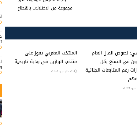
مجموعة من الاختلالات بالقطاع
أك
د
تت
ي: لصوص المال العام
المنتخب المغربي يفوز على
ن في التمتع بكل
منتخب البرازيل في ودية تاريخية
اع
ود
زات رغم المتابعات الجنائية
26 مارس، 2023
هم