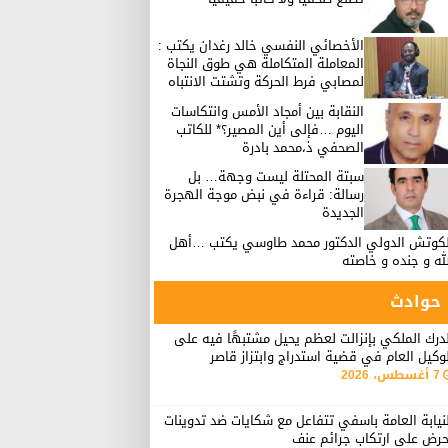
الأخصائي النفسي خالد رغدان يكتب :
المعاملة المتكاملة هي طوق النجاة
لمصابي فرط الحركة وتشتت الانتباه
النقابة بين أمجاد الأمس وانتكاسات
اليوم …فإلى أين المصير؟* للكاتب
الصحفي ذ،محمد بادرة
سبتة المحتلة ليست وجهة… بل
رسالة: قراءة في نبض موجة الهجرة
الجديدة
لكوتش الدولي الدكتور محمد طاوسي يكتب …أهل
له و جنده و خاصته
حوادث
درك الملكي بإنزالت لعظم يحيل مشتبهًا فيه على
وكيل العام في قضية استدراج وابتزاز قاصر
7 أغسطس، 2026
نيابة العامة باسفي تتفاعل مع شكايات ضد تدوينات
حرض على ارتكاب جرائم عنف