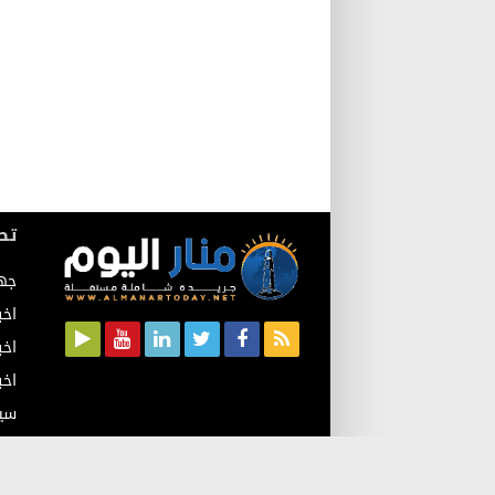
تص
جه
اخب
اخب
اخب
سي
اقت