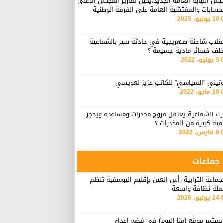
يس النيابة العامة الجديد،يحيل تقارير المجلس الأعلى
حسابات والمفتشية العامة على الفرقة الوطنية
10 يونيو، 2025
نقلاب شاحنة صهريجية في حادثة سير بالشماعية
خلف خسائر مادية جسيمة ؟
5 يوليو، 2022
وتيني “السياسي” للكاتب عزيز لعويسي
18 مايو، 2022
رك الشماعية يعتقل مروج مخدرات ومساعده ويحجز
ية كبيرة من المخدرات ؟
6 مارس، 2022
جماعات
جماعة الترابية رأس العين بإقليم اليوسفية تنظم
ملة نظافة واسعة
24 يوليو، 2026
ستمر موقع (مناراليوم) في فضح اعداء