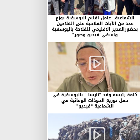
الشماعية.. عامل اقليم اليوسفية يوزع
عدد من الآيات الفلاحية على الفلاحين
بحضورالمدير الاقليمي للفلاحة باليوسفية
واسفي”فيديو وصور”
كلمة رئيسة وفد “نارسا ” باليوسفية في
حفل توزيع الخوذات الوقائية في
الشماعية “فيديو”