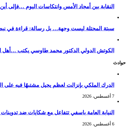
النقابة بين أمجاد الأمس وانتكاسات اليوم …فإلى أي
سبتة المحتلة ليست وجهة… بل رسالة: قراءة في نبض
الكوتش الدولي الدكتور محمد طاوسي يكتب …أهل الل
حوادث
الدرك الملكي بإنزالت لعظم يحيل مشتبهًا فيه على ال
7 أغسطس، 2026
النيابة العامة باسفي تتفاعل مع شكايات ضد تدوينا
6 أغسطس، 2026