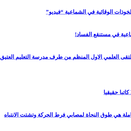
خوذات الوقائية في الشماعية “فيديو”
عية في مستنقع الفساد!
لملتقى العلمي الاول المنظم من طرف مدرسة التعليم العتيق 
اتبا حقيقيا
املة هي طوق النجاة لمصابي فرط الحركة وتشتت الانتباه