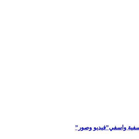
ليوسفية واسفي”فيديو وصور”