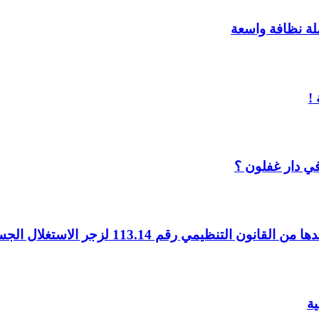
ملة نظافة واسعة
!
ي دار غفلون ؟
ية