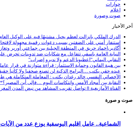
حوارات
اعلام
صوت وصورة
أخر الأخبار
الدرك الملكي بإنزالت لعظم يحيل مشتبهًا فيه على الوكيل العا
استنفار أمني على الضفتين بسبب دعوات رقمية مجهولة لإقتحام سبتة
أگادير،اخماد حريق في المنطقة الجبلية بين جماعتي أورير وتغا
النيابة العامة باسفي تتفاعل مع شكايات ضد تدوينات تحرض عل
النقابي اليماني”اعطيونا الدعم ولا نديرو إضراب”
بين هيبة القانون وحماية الاستثمار: قراءة متوازنة في قرار عام
عبده حقي يكتب …البرامج الذكية لن تصنع صحفيا ولا كاتبا حقيقي
الأخصائي النفسي خالد رغدان يكتب : المعاملة المتكاملة هي طو
النقابة بين أمجاد الأمس وانتكاسات اليوم …فإلى أين المصير؟*
القناة الأمازيغية 8 تواصل تقريب المشاهد من نبض المدن المغربية عبر برنامج “فسحة الصيف”
صوت و صورة
الشماعية.. عامل اقليم اليوسفية يوزع عدد من الآيات