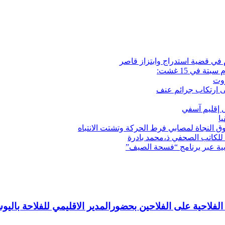
م في قضية استدراج وابتزاز قاصر
 في 15 غشت:
زوت
ى ارتكاب جرائم عنف
ل إقليم آسفي
ا
ق النجاة لمصابي فرط الحركة وتشتت الانتباه
 للكاتب الصحفي ذ،محمد بادرة
 الفلاحية على الفلاحين بحضورالمدير الاقليمي للفلاحة با