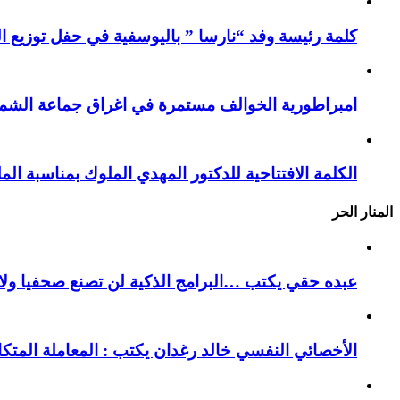
كلمة رئيسة وفد “نارسا ” باليوسفية في حفل توزيع ال
امبراطورية الخوالف مستمرة في اغراق جماعة الشما
الكلمة الافتتاحية للدكتور المهدي الملوك بمناسبة ا
المنار الحر
عبده حقي يكتب …البرامج الذكية لن تصنع صحفيا ولا ك
الأخصائي النفسي خالد رغدان يكتب : المعاملة المتك