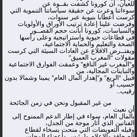
للعيان، أن كورونا كشفت بقــوة عن
سوءاتنا وعرت عن حقيقة سياساتنا التنموية التي
كرست أعطابا بنيوية عبر سنوات،
وفرضت علينا إعادة ترتيب الأوراق والأولويات
والسياسات، كورونا أبانت حجم القصــور
في قطاعات حيوية واستراتيجية وعلى رأسها
الصحة والتعليم والحماية الاجتماعية،
ويفتــرض الاقلاع عن العادات السيئة التي كرست
مقولات “المغرب العميق”
و”المغرب غير النافع” وعمقت الفوارق الاجتماعية
والتباينات المجالية، من
قبيل “الريع” و”إهدار المال العام” يمينا وشمالا بدون
حسيب أو
رقيب..
من غير المقبول ونحن في زمن الجائحة
أن نعبث
بالمال العام، سواء في إطار الدعم الممنوح إلى
الفنانين الذي أثار موجة من الجدل،
وقبله التعويضات التي منحت بسخاء لقطاع
الصحافة والإعلام ولرئيس وأعضاء المجلس