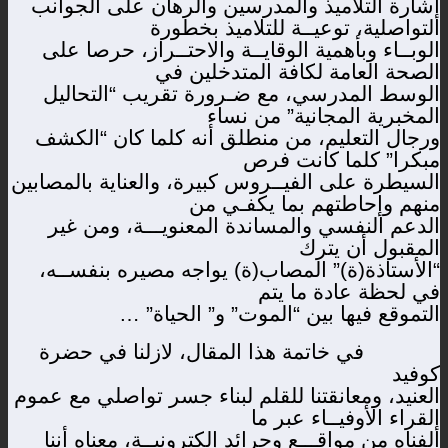
إشارة التلاميذ والمدرسين والرهان على الجوانب
التواصلية، توعيــة للتلاميذ بخطورة
الوبــاء وبأهمية الوقايــة والاحتــراز، حرصا على
الصحة العامة لكافة المتدخلين في
الوسط المدرسي، مع ضـرورة تقريب “التحاليل
المخبرية المجانية” من نساء
ورجال التعليم، من منطلق أنه كلما كان “الكشف
مبكرا” كلما كانت فرص
السيطرة على الفيــروس كبيرة، والعناية بالمصابين
منهم وإحاطتهم بما يكفـي من
الدعم النفسي والمساندة المعنويـــة، ومن غير
المقبول أن يترك
“الأستاذة(ة)” المصاب(ة) يواجه مصيره بنفســه،
في لحظة عادة ما يتم
التموقع فيها بين “الموت” و” الحياة” …
في خاتمة هذا المقال، لازلنا في حضرة
كوفيد
العنيد، ومعانقتنا للقلم لبناء جسر تواصلي مع عموم
القراء الأوفيــاء عبر ما
ألفناه من مواقـــع وجرائد إلكترونيــة، معناه أننا