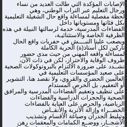
الإصابات المؤكدة التي طالت العديد من نساء
ورجال التعليم عبر التراب الوطني، وهي
لحظة مفصلية لمساءلة واقع حال الشغيلة التعليمية
بكل فئاتها ومستوياتها داخل
الفضاءات المدرسية، خدمة لرسالتها النبيلة في هذه
الظرفية الخاصة والاستثنائيـة،
ويصعب علينا النبــــش في حفريات واقع الحال
تاركين لكل أستاذ(ة) الحرية الكاملة
لمساءلة واقعه المهني من حيث مدى حضور
ظروف الوقاية والاحتراز، لكن في ذات الآن،
نشــدد على ضرورة الالتزام بالبروتوكولات الصحية
على صعيد المؤسسات التعليمية في
العالمين الحضري والقروي، ولا نقصد هنا، التشوير
أو التعقيم، بل الحرص المستدام
على تنظيف وتعقيم الفضاءات المدرسية والمرافق
الصحية والحجرات الدراسية والفضاءات
الرياضية، والحرص على العناية بالفضاءات
الخضــراء وإزالة الأتربة والأنقــاض
وتبليط الجدران وصباغة الأقسام وتشذيب
الأشجــار، ووضــع الكمامات والمعقمات رهن