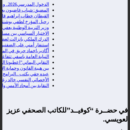
الدخول المدرسي2026.. وزارة التربية الوطنية تعلن موعد التحاق إلتلاميذ والأطرالإدارية والتربوية
المضيق: شباب غاضبون بعد منعهم 
القبطان خطاب إبراهيم قائداً جديدا ل
رحيل المؤرخ لطفي بوشنتوف... مسا
وزير التربية الوطنية يعفي مسؤولين م
الاختيار السياسي بين مساندة التغيير
الدرك الملكي بإنزالت لعظم يحيل مش
استنفار أمني على الضفتين بسبب دعوات
أگادير،اخماد حريق في المنطقة الجب
النيابة العامة باسفي تتفاعل مع ش
النقابي اليماني"اعطيونا الدعم ولا 
بين هيبة القانون وحماية الاستثمار:
عبده حقي يكتب ...البرامج الذكية لن 
الأخصائي النفسي خالد رغدان يكتب :
النقابة بين أمجاد الأمس وانتكاسات
في حضــرة “كوفيــد”للكاتب الصحفي عزيز
لعويسي.