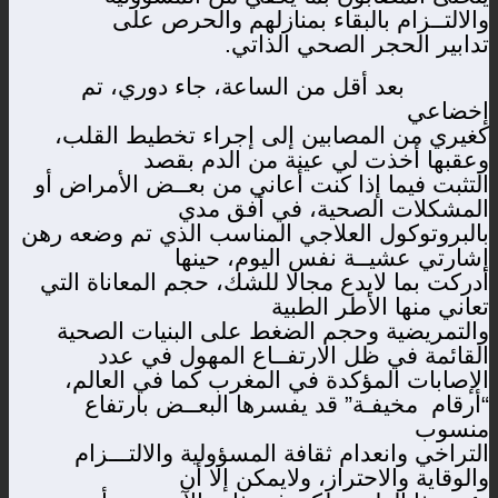
والالتــزام بالبقاء بمنازلهم والحرص على
تدابير الحجر الصحي الذاتي.
بعد أقل من الساعة، جاء دوري، تم
إخضاعي
كغيري من المصابين إلى إجراء تخطيط القلب،
وعقبها أخذت لي عينة من الدم بقصد
التثبت فيما إذا كنت أعاني من بعــض الأمراض أو
المشكلات الصحية، في أفق مدي
بالبروتوكول العلاجي المناسب الذي تم وضعه رهن
إشارتي عشيــة نفس اليوم، حينها
أدركت بما لايدع مجالا للشك، حجم المعاناة التي
تعاني منها الأطر الطبية
والتمريضية وحجم الضغط على البنيات الصحية
القائمة في ظل الارتفــاع المهول في عدد
الإصابات المؤكدة في المغرب كما في العالم،
“أرقام
مخيفـة” قد يفسرها البعــض بارتفاع
منسوب
التراخي وانعدام ثقافة المسؤولية والالتـــزام
والوقاية والاحتراز، ولايمكن إلا أن