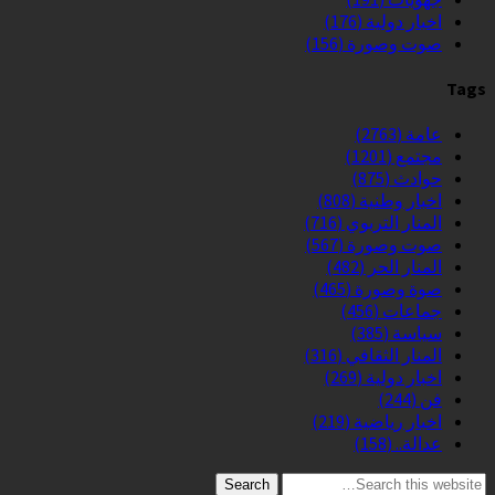
اخبار دولية
(176)
صوت وصورة
(156)
Tags
عامة
(2763)
مجتمع
(1201)
حوادث
(875)
اخبار وطنية
(808)
المنار التربوي
(716)
صوت وصورة
(567)
المنار الحر
(482)
صوة وصورة
(465)
جماعات
(456)
سياسة
(385)
المنار الثقافي
(316)
اخبار دولية
(269)
فن
(244)
اخبار رياضية
(219)
عدالة..
(158)
Search