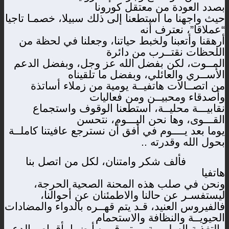
بصدد العودة من معتقل كورونا
حيث واجهنا ما استطعنا إلى ذلك سبيلا، خصمـا تاجيا
“عملاقا”، نعترف أنه
أرهقنا وأتعبنا ولخبط حياتنا، وجعلنا في لحظة من
اللحظات نقتــرب من دائرة
المــوت، لكن بفضل الله عز وجل، وبفضل الدعم
الأســري والعائلي، وبفضل ما تلقيناه
من اتصــالات هاتفيــة يومية من زملاء أساتذة
وأصدقاء ومحبيــن ومن فعاليات
نقابيـــة محليــة، استطعنا الوقوف واستجماع
القـــوى، وها نحن اليـــوم، نتحسن
يوما بعد يــــوم في أفق أن نسترجع عافيتنا كاملــة
بحول الله وقدرته ..
فألف شكر وامتنان، لكل من اتصل بنا
هاتفيا
ونحن في صلب هذه المحنة الصحية الحرجة،
ليستفسـر عن حالنا والاطمئنان عن أحوالنا،
فالفيروس العنيد، قـد يتم قهــره بالدواء والمضادات
الحيويــة والنظافة والاستحمام