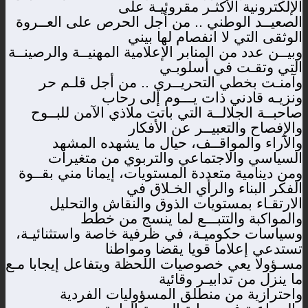
الإلكترونية الأكثـر مقروئيـة على
الصعيــد الوطني .. من أجل الحرص على العــروة
الوثقى التي لا انفصام لها بيني
وبيــن عدد من المنابر الإعلامية المهنيــة والرصينــة
التي وتقـت في أسلوبـي
وآمنـت بخطي التحريــري .. من أجل قلـم حر
ونزيـه قادني ذات يـــوم إلى رحاب
صاحبــة الجلالــة التي باتت ملاذي الآمن للبــوح
والإفصاح والتعبيــر عن الأفكار
والآراء والمواقــف، حيال ما يشهده المشهد
السياسي والاجتماعي والتربوي من متغيرات
ومن دينامية متعددة المستويات، إيمانا مني بقــوة
الفكر البناء والرأي الخـلاق في
الارتقـاء بمستويات الذوق والنقاش والتحليل
والمواكبة والتتبـــع لما ينسج من خطط
وسياسات حكوميـة، في ظرفية خاصة واستثنائيـة،
تستدعي إعلاما قويا يقضا ومواطنا
مسـؤولا يعي خصوصيات اللحظة ويتفاعل إيجابا مـع
ما ينزل من تدابيـر وقائية
واحترازية من منطلق المسؤوليات الفردية