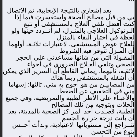
بعد إشعاري بالنتيجة الإيجابية، تم الاتصال
بي من قبل مصالح الصحة واستفسرت فيما إذا
كنت أفضل تلقي العلاج بالمستشفى أو تتبع
البرتوكول العلاجي بالمنـزل، لم أتــردد حينها ولو
لحظة في اختيار البقاء بالمنزل
للعلاج عوض المستشفى، لاعتبارات ثلاثـة، أولهما:
أن المنزل تتوفر فيه الشروط
المقبولة التي من شأنها مساعدتي على الحجر
الصحي وتلقي العـلاج الضروري في أجواء
لائقـة، ثانيهما: إيماني القاطع أن السرير الذي يمكن
أن أشغله بالمستشفى ربما هناك
من المصابيـن من هو أحوج به مني، ثالثها: إسهاما
مني في التخفيف عن الضغط
والأعبـاء على الأطر الطبية والتمريضية، وفي جميع
الحلات وبتوجيه من تلك المصالح
الطبية، قصـدت أحد المراكز الصحية بالمدينة، بعد
أن باتت درجة حرارة الجسم
تتــراجع إلى مستوياتها الاعتيادية، وبدأت أحــس
بنوع من التحسن