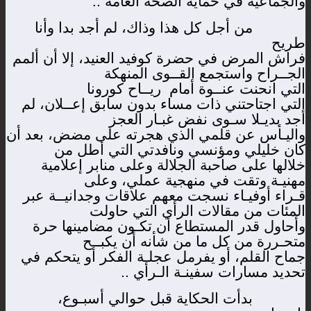
والجماعية في حماية الصحة العامة ..
من أجل كل هذا وذاك، لم أجد بدا وأنا
طريح
فراش المرض في حضرة كوفيد العنيد، إلا أن ألمم
الجــراح واستجمع القــوى المنهكة
التي انحنت عنــوة أمام
ريــاح كورونا
التي اجتاحتني ذات مساء بدون سابق إعــلان، لم
أجد بديـلا سـوى نفض غبـار العجز
واليـأس عن قلمي الذي هجرته على مضض، بعد أن
كان خليلي ومؤنسي ونافدتي التي أطل من
خلالها على صاحبة الجلالة وعلى منابر إعلامية
مهنيـة وتقت في منهجية عملي، وعلى
قـراء أوفيـاء نسجت معهم علاقات وجدانيــة عبر
المئات من مقالات الرأي التي حاولت
وأحاول قدر المستطاع أن تكـون مضامينها حرة
متحـررة من كل ما من شأنه أن يكبــح
جماح القلم، أو يفرمل عجلـة الفكر أو يتحكم في
تحديد مسارات سفينـة الـرأي ..
بدأت الحكاية قبل حوالي أسبـوع،