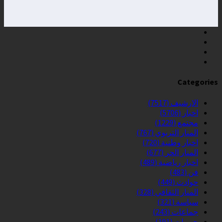
Categories
الارشيف
(7517)
اخبار
(5706)
مجتمع
(1229)
المنار التربوي
(767)
اخبار وطنية
(720)
المنار الحر
(677)
اخبار رياضية
(489)
فن
(483)
حوادث
(449)
المنار الثقافي
(328)
سياسة
(321)
جماعات
(243)
جهويات
(191)