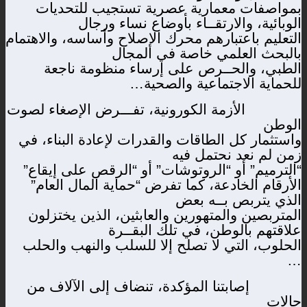
بمواصفات معمارية عصرية تستجيب للتحديات
الوبائية، والارتقــاء بأوضاع نساء ورجال
التعليم باعتبارهم محرك الإصلاح وأساسه، والاهتمام
بالبحث العلمي خاصة في المجال
الطبي، والحــرص على إرساء منظومة ناجعة
للحماية الاجتماعية والصحية…
الأزمة الكورونية، تفـــرض الإصغاء لصوت
الوطن
واستثمار كل الطاقات والقدرات لإعادة البناء، في
زمن لم نعد نحتمل فيه
“الترميم” أو “الروتوشات” أو “الرقص على إيقاع”
الأرقام الخادعة، كما تفرض “حماية المال العام”
الذي يتربص بــه بعض
المتربصين والمتهورين والعابثين، الذين يختزلون
علاقتهم بالوطن، في تلك البقــرة
الحلوب، التي لا تصلح إلا للسلب والنهب والحلب
…
إصابتنا المؤكدة، تنضاف إلى الآلاف من
حالات