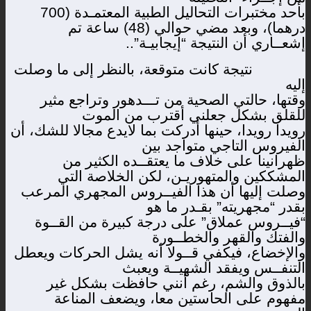
بأحد مختبرات التحاليل الطبية المعتمـدة (700
درهما)، وبعد مضي حوالي (48) ساعة تم
إشعــاري أن النتيجة “إيجابيـة”..
نتيجة كانت متوقعة، بالنظر إلى ما وصلت
إليه
وقتها، حالتي الصحية من تـــدهور وتراجع مثير
للقلق بشكل جعلني أقترب من الموت
رويدا رويدا، حينها أدركت بما لايدع مجالا للشك، أن
الفيروس التاجي متواجد بين
ظهرانينا على خلاف ما يعتقــده الكثير من
المشككين والمتهوريـن، لكن الخلاصة التي
وصلت إليها أن هذا الفيــروس المجهري المرعب
بقدر “مجهريته” بقـدر ما هو
“فيــروس عملاق” على درجة كبيرة من القــوة
والفتك والقهر والخطــورة
والإخضاع، فيكفي قــولا أنه يشل الحركات ويعطل
التنفــس ويفقد الشهيــة ويعبث
بالذوق والشم، رغم أنني حافظت بشكل غير
مفهوم على الحاستين معا، ويضعف المناعة