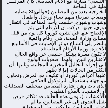
“النسبي” مقارنة مع الأيام السابقة، كان المركـــز
مليئا في الساحة
الخارجية بعدد من المصابين (حوالي30 مصابة
ومصاب تقريبا) منهم نساء ورجال وأطفال
وشباب وشيوخ، جلست بأحد المقاعد في انتظار
دوري، حينها أدركت أن الأرقام التي يتم
الإفصاح عنها في نشرة كورونا كل يوم من قبل
مصالح وزارة الصحة، هي أرقام واقعية
بالنظر إلى اتسـاع دوائر الإصابات في الأسابيـع
الأخيرة، وربما الأرقام المعلنة قد
لا تكون معبرة بشكل حقيقي عن واقع الحال،
لاعتبارين اثنين، أولهما: صعوبات الولوج
إلى إجراء التحاليل المخبرية المجانية، وثانيها: أن
الكثير من الحالات إما لا تظهر
عليها أعراض كورونا أو تتكيف مع المرض وتحاول
مواجهته باستعمال البرتوكول العلاجي
الذي بات رهن إشارة المصابين بمختلف الصيدليات
أو الاستنجاد بالعلاج التقليدي
(الأعشاب..)، وفي هذه الحالة، قد تتكاثر فرص
نقـل العدوى إلى غير المصابين، ما لم
يتحلى المصابون بما يكفي من المسؤولية