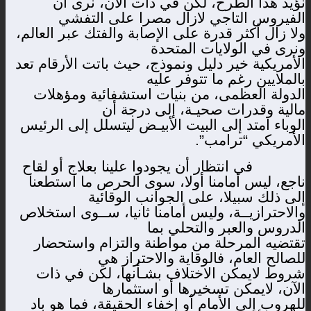
نؤيد هذا الطرح، لكن في ذات الآن، نرى أن
الفيروس التاجي لازال مصرا على التفشي
ولا زال أكثر قدرة على الإصابة والفتك عبر العالم،
ونرى في الولايات المتحدة
الأمريكية خير دليل ونموذج، حيث باتت الأرقام تعد
بالملايين رغم ما تتوفر عليه
الدولة العظمى، من بنيات استشفائية ومؤهلات
مالية وقدرات صحيـة، إلى درجة أن
الوباء امتد إلى البيت الأبيـض ليتسلل إلى الرئيس
الأمريكي “ترامب”.
في انتظار أن يجودوا علينا بعلاج أو لقاح
ناجع، ليس أمامنا أولا، سوى الحرص ما استطعنا
إلى ذلك سبيلا، على الجوانب الوقائية
والاحترازيــة، وليس أمامنا ثانيا، ســوى استخلاص
الدروس والعبر والتحلي بما
تقتضيه المرحلة من مواطنة والتزام واستحضار
للصالح العام، فالوقاية والاحتراز هي
شروط لايمكن الاختلاف بشـأنها، لكن في ذات
الآن، لايمكن تسخيرها أو استثمارها
للهروب إلى الأمام أو إخفاء الحقيقة، فما هو باد