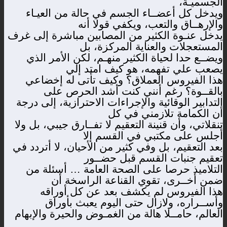
الجسميـة،
ويدخل كل أعضــاء الجسم في حالة من العيـاء
والإرهــاق والتعب، ويكفي قولا أنه
يدخل عنـوة الكثير من المصابين مباشرة إلى غرف
المستعجلات والعناية المركزة، بل
ويضــع حدا لحياة الكثير منهـم، لكن الأمر الذي
يصعب علي تفهمه، هو كيف امتد إلي
هذا الفيروس العملاق؟ وكيف تأتى له إخضاعي
بالقــوة؟ رغم أنني كنت أشد الحرص على
التدابير الوقائية والإجراءات الاحترازية، إلى درجة
أن الكمامة تلازمني في كل
تنقلاتي، وأن قنينة التعقيم لا تفــارق جيبي، بل ولا
أجلس على مكتبي في القسم إلا
بعد التعقيم، بل وفي كثير من الأحيان، لا أتردد في
تعقيم جنبات القسم قبل حضــور
التلاميذ حرصا على الصحة العامة … أسئلة من
ضمن أخــرى، تقوي القناعة الراسخة أن
هذا الفيروس لم يكشف بعد عن كل أوراقه
وأســراره، ولازال حتى اليوم يعبث بأوراق
العالم، حامــلا هالة من الغمـوض والحيرة والإبهام
…