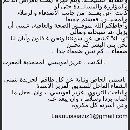
والتغذية السليمــة، ويتم قهره أيضــا بأقراص الدعم
والمؤازرة والمسانــدة حتى لو
كانت “عن بعـــد” من جانب الأصدقاء والزملاء
والمحبيــن، فعشتم جميعا
وأحاطكم الله بموفــور الصحة والعافية، عسى أن
يزيل عنا سبحانه وتعالى
“وبــاء” كشف عن سوءتنا ونحن غافلون وأبان لنا
نحن بني البشر كم نحــن
ضعفاء …كم نحن ضعفاء جدا ..
.الكاتب ..عزيز لعويسي المحمدية المغرب
..
باسمي الخاص ونيابة عن كل طاقم الجريدة
نتمنى
الشفاء العاجل للصديق العزيز الأستاذ
والباحث التربوي
عزيز لعويسي
، وان يجعل ما
اصابه بردا وسلاما ، وان يبعد عنه
وعن اسرته كل مكروه.
Laaouissiaziz1@gmail.com