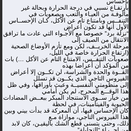
بإحساس
بارتفـاع نسبي في درجة الحرارة وبحالة غير
مألوفـة من العيـاء والتعب وبصعوبات في
التنفــس وبامتناع تام عن الأكل، كـان الإحســاس
الأول أنها قد تكون أعراض
“نزلة برد” خصوصا مع الأجـواء التي عادت ما ترافق
الانتقال من الصيف إلى
مرحلة الخريــف، لكن ومع تأزم الأوضاع الصحية
(ارتفاع الحرارة خاصة في الليل،
صعوبات التنفــس، الامتناع التام عن الأكل …) بات
من المؤكد أن أعراضا بهذه
القــوة والحدة والشراسة، لن تكــون إلا أعراض
الفيروس التاجي الذي يكــون قد تسلل
إلى منظومتي النفسيــة وعبث بأوراقها، وفي ظل
هذا الوقـــع المحرج، لم يكن أمامي
من خيار ســوى الاستنجاد المبكر ببعــض المضادات
الحيوية والفيتامينات، في لحظة
كان الإحساس فيها، أن المعركة قد بدأت بيني وبين
هذا الفيروس التاجي، موازاة مـع
ذلك، وحتى يتسنى قطع الشك باليقيـن، كان لابد
من إجــراء “التحليلة”