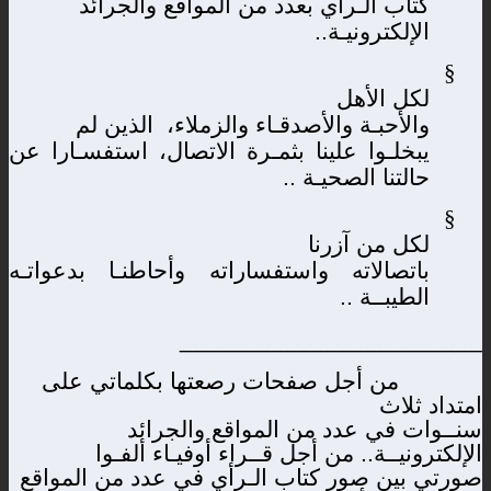
كتاب الـرأي بعدد من المواقع والجرائد
الإلكترونيـة..
§
لكل الأهل
والأحبـة والأصدقـاء والزملاء،
الذين لم
يبخلـوا علينا بثمـرة الاتصال، استفسـارا عن
حالتنا الصحيـة ..
§
لكل من آزرنا
باتصالاته واستفساراته وأحاطنـا بدعواتـه
الطيبــة ..
_______________________
من أجل صفحات رصعتها بكلماتي على
امتداد ثلاث
سنــوات في عدد من المواقع والجرائد
الإلكترونيــة.. من أجل قــراء أوفيـاء ألفـوا
صورتي بين صور كتاب الـرأي في عدد من المواقع