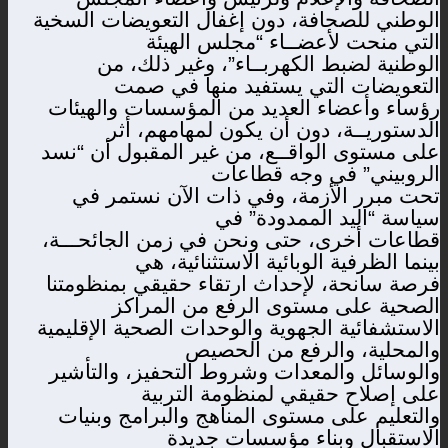
الوطني للصحافة، دون إغفال التعويضات السخية
التي منحت لأعضــاء “مجلس الهيئة
الوطنية لضبط الكهربــاء”، وغير ذلك، من
التعويضات التي يستفيد منها في صمت
رؤساء وأعضاء العديد من المؤسسات والهيئات
الدستوريــة، دون أن يكون لمهامهم، أثر
على مستوى الواقــع، من غير المقبول أن “نسد
الروبيني” في وجه قطاعات
تحت مبرر الأزمة، وفي ذات الآن نستمر في
سياسة “اليد الممدودة” في
قطاعات أخرى، حتى ونحن في زمن الجائحـــة،
بينما الظرفية الوبائية الاستثنائية، هي
فرصة سانحة، لإحداث ارتقاء حقيقي بمنظومتنا
الصحية على مستوى الرفع من المراكز
الاستشفائية الجهوية والوحدات الصحية الإقليمية
والمحلية، والرفع من الحصيص
والوسائل والمعدات وشروط التحفيز، والتأشير
على إصلاح حقيقي لمنظومة التربية
والتعليم على مستوى المناهج والبرامج وبنيات
الاستقبال وبناء مؤسسات جديدة