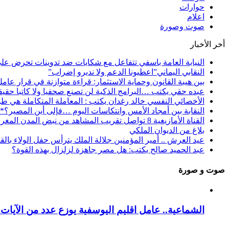
حوارات
اعلام
صوت وصورة
أخر الأخبار
النيابة العامة باسفي تتفاعل مع شكايات ضد تدوينات تحرض عل
النقابي اليماني”اعطيونا الدعم ولا نديرو إضراب”
بين هيبة القانون وحماية الاستثمار: قراءة متوازنة في قرار عام
عبده حقي يكتب …البرامج الذكية لن تصنع صحفيا ولا كاتبا حقيقي
الأخصائي النفسي خالد رغدان يكتب : المعاملة المتكاملة هي طو
النقابة بين أمجاد الأمس وانتكاسات اليوم …فإلى أين المصير؟*
القناة الأمازيغية 8 تواصل تقريب المشاهد من نبض المدن المغربية عبر برنامج “فسحة الصيف”
بلاغ من الديوان الملكي
عيد العرش .. أمير المؤمنين جلالة الملك يترأس حفل الولاء بال
عبد الحميد صالح يكتب: هل مصر جاهزة لزلزال بهذه القوة؟
صوت و صورة
الشماعية.. عامل اقليم اليوسفية يوزع عدد من الآيات