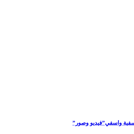
ليوسفية واسفي”فيديو وصور”