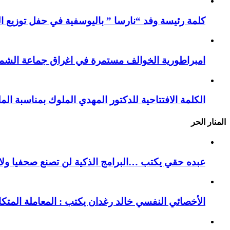
كلمة رئيسة وفد “نارسا ” باليوسفية في حفل توزيع ال
امبراطورية الخوالف مستمرة في اغراق جماعة الشما
الكلمة الافتتاحية للدكتور المهدي الملوك بمناسبة ا
المنار الحر
عبده حقي يكتب …البرامج الذكية لن تصنع صحفيا ولا ك
الأخصائي النفسي خالد رغدان يكتب : المعاملة المتك