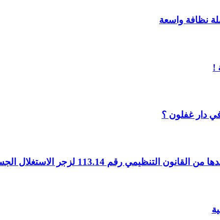
ملة نظافة واسعة
!
ي دار غفلون ؟
ية