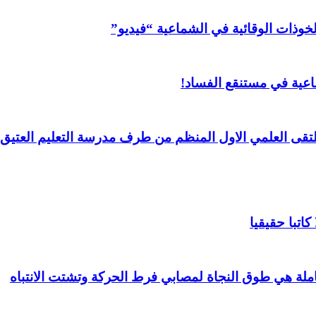
خوذات الوقائية في الشماعية “فيديو”
عية في مستنقع الفساد!
لملتقى العلمي الاول المنظم من طرف مدرسة التعليم العتيق 
اتبا حقيقيا
املة هي طوق النجاة لمصابي فرط الحركة وتشتت الانتباه