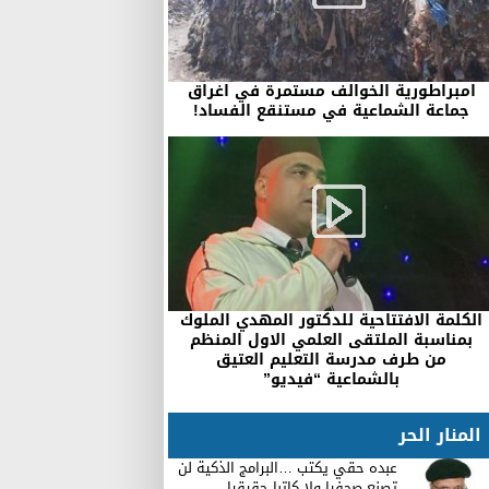
امبراطورية الخوالف مستمرة في اغراق
جماعة الشماعية في مستنقع الفساد!
الكلمة الافتتاحية للدكتور المهدي الملوك
بمناسبة الملتقى العلمي الاول المنظم
من طرف مدرسة التعليم العتيق
بالشماعية “فيديو”
المنار الحر
عبده حقي يكتب …البرامج الذكية لن
تصنع صحفيا ولا كاتبا حقيقيا