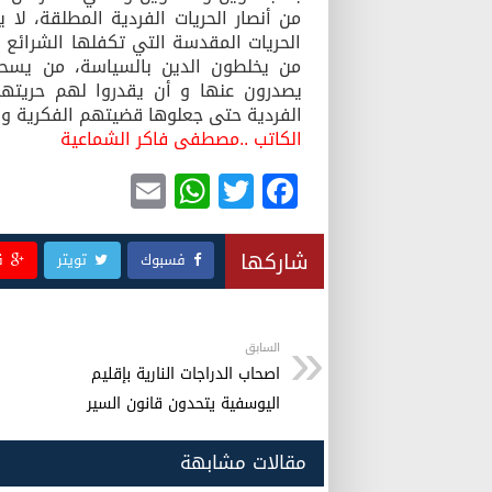
من أنصار الحريات الفردية المطلقة، لا
الحريات المقدسة التي تكفلها الشرائع ا
من يخلطون الدين بالسياسة، من يسحبو
يصدرون عنها و أن يقدروا لهم حريتهم 
الفردية حتى جعلوها قضيتهم الفكرية و
الكاتب ..مصطفى فاكر الشماعية
E
W
T
F
m
h
wi
a
ail
at
tt
c
شاركها
فسبوك
تويتر
ق
s
er
e
A
b
p
o
السابق
اصحاب الدراجات النارية بإقليم
p
o
اليوسفية يتحدون قانون السير
k
مقالات مشابهة