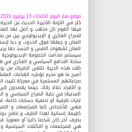
موقع منار اليوم الاثلاثاء 13 يوليوز 2021. بقلم مصطفى فاكر
كثر في الآونة الأخيرة الحديث عن الحريات
فيها القوم كل مذهب و أصل لها العلم
للصراع الفكري و الإيديولوجي بين من ي
العنان و جعلها فوق الحدود، و دعا لإسق
العنان لشهوات النفس و الجسد حقا يجب 
سيستمر مادامت الخصومة الإيديولوجية قا
ساحة التدافع السياسي و الفكري في هذا 
ظلت هذه الحرية تتلقى الضربات من روا
أصبح ما هو محرم تؤطره القناعات العلمان
صراعاتهم المستمرة في معركة تثبيث الذا
و الأفراد حلالا زلالا، حينما يقصدون إ
المدنية) في حلبة الصراع السياسي و ال
غايات ظرفية أو تصفية حسابات خاصة، فهي
فهي للأشخاص كما للمجتمعات و التمرك
كقيمة إنسانية لهذا الطرف و ننافح دونها
بطرف آخر كان شخصا ذاتيا أو معنويا. 
هي للمجتمعات و التكتلات السياسية و 