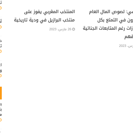
ت
ي: لصوص المال العام
المنتخب المغربي يفوز على
ن في التمتع بكل
منتخب البرازيل في ودية تاريخية
أك
زات رغم المتابعات الجنائية
26 مارس، 2023
هم
د
تت
اع
ود
بع
ب
م