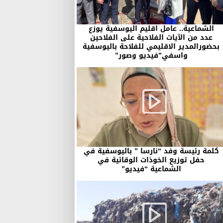
الشماعية.. عامل اقليم اليوسفية يوزع
عدد من الآيات الفلاحية على الفلاحين
بحضورالمدير الاقليمي للفلاحة باليوسفية
واسفي”فيديو وصور”
كلمة رئيسة وفد “نارسا ” باليوسفية في
حفل توزيع الخوذات الوقائية في
الشماعية “فيديو”