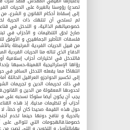
باعتبارها القيمي المقدس. فلقد سرت في 
تصدع) رؤوسنا بالغيرة على الحريات الف
إلى إسقاط أحكام القانون و الشرع، من 
لم تستحي أن تنتهك ذات الحرية لخ
خصوصياتهم الذاتية، و التدخل في قناع
صارخ لحق التنظيمات و الأحزاب في تبني
فلسفات التأطير الجماهيري و الأوفق لل
من قبيل الحريات الفردية المرتبطة بالأ
الدفاع الذي تناله منا الحريات الفردية ال
فالتدخل في اختيارات أحزاب إسلامية أو
رؤاها الإستراتيجية القمينة،حسبها بإحد
انتهاكا مما يفعله التدخل السافر في حر
إلى تكسير الحواجزو العراقيل الحائلة أما
في ذلك تحريمات الدين و تجريمات الشر
لحدودها المعقولة من الدين و القانون.ف
يجب أن يكون أيضا سلوكا نسحبه على مختل
أحزاب أو تنظيمات مدنية. إذ هذه القناع
حول هذه القيمة صحيحا كان أو خطأ، لا ي
بالحرية و ننافح دونها حينما تخدم أجن
خصومنا.فالهجومات التي تتوالى على أ
بهابالتأويل و التخوين و التي تصدر من عل