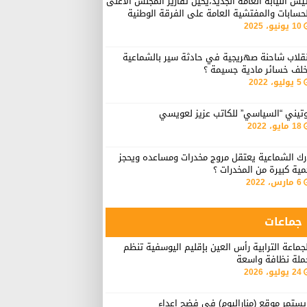
يس النيابة العامة الجديد،يحيل تقارير المجلس الأعلى
حسابات والمفتشية العامة على الفرقة الوطنية
10 يونيو، 2025
نقلاب شاحنة صهريجية في حادثة سير بالشماعية
خلف خسائر مادية جسيمة ؟
5 يوليو، 2022
وتيني “السياسي” للكاتب عزيز لعويسي
18 مايو، 2022
رك الشماعية يعتقل مروج مخدرات ومساعده ويحجز
ية كبيرة من المخدرات ؟
6 مارس، 2022
جماعات
جماعة الترابية رأس العين بإقليم اليوسفية تنظم
ملة نظافة واسعة
24 يوليو، 2026
ستمر موقع (مناراليوم) في فضح اعداء