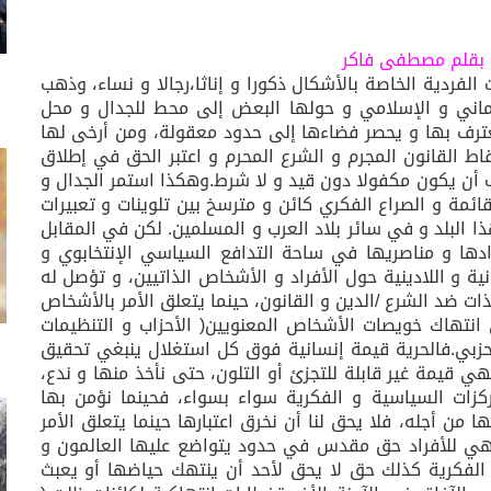
 الفردية الخاصة بالأشكال ذكورا و إناثا،رجالا و نساء، وذهب
اني و الإسلامي و حولها البعض إلى محط للجدال و محل
عترف بها و يحصر فضاءها إلى حدود معقولة، ومن أرخى لها
اط القانون المجرم و الشرع المحرم و اعتبر الحق في إطلاق
أن يكون مكفولا دون قيد و لا شرط.وهكذا استمر الجدال و
ئمة و الصراع الفكري كائن و مترسخ بين تلوينات و تعبيرات
البلد و في سائر بلاد العرب و المسلمين. لكن في المقابل
دها و مناصريها في ساحة التدافع السياسي الإنتخابوي و
ية و اللادينية حول الأفراد و الأشخاص الذاتيين، و تؤصل له
ت ضد الشرع /الدين و القانون، حينما يتعلق الأمر بالأشخاص
لى انتهاك خويصات الأشخاص المعنويين( الأحزاب و التنظيمات
حزبي.فالحرية قيمة إنسانية فوق كل استغلال ينبغي تحقيق
 قيمة غير قابلة للتجزئ أو التلون، حتى نأخذ منها و ندع،
زات السياسية و الفكرية سواء بسواء، فحينما نؤمن بها
 من أجله، فلا يحق لنا أن نخرق اعتبارها حينما يتعلق الأمر
فهي للأفراد حق مقدس في حدود يتواضع عليها العالمون و
الفكرية كذلك حق لا يحق لأحد أن ينتهك حياضها أو يعبث