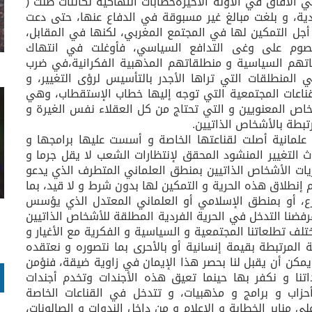
الآفاق في الآونة الأخيرةخطابات انتهاكية لكائنات ظلت (
ردية، و بلغت مبالغ غير مسبوقة في الدفاع عنها، حتى دعت
أجل التمكين لها في المجتمع المغربي، لكنها في المقابل،
صوم على وغى التدافع السياسي، فأوغلت في انتهاك
اتهم السياسية و منطلقاتهم المذهبية الفكرانية،في ضرب
 المنطلقات التي تراها الأجدر بالتأسيس لرؤى التغيير، و
قناعات المجتمعية التي توجه إليها خطاب الإستقطاب، وهي
شخاص المعنويين و التي تحتاج من كل العقلاء نفس الغيرة و
مرتبطة بالأشخاص الذاتيين.
 علمانية أصلت لقناعتها الخاصة و أسست عليها برامجها و
اث التغيير المنشود المحقق لإنتظارات الشعب لا يقل جرما و
يات الأشخاص الذاتيين بمنطق العلماني المتطرف الذي يدعو
م إنطلاق هذه الحرية و التمكين لها بدون شرط و لا قيد، بما
ع، أو بمنطق الإسلامي أو العلماني المعتدل الذي يؤسس
رفضنا التدخل في الحرية الفردية المطلقة للأشخاص الذاتيين
ف تطلعاتنا المجتمعية و السياسية و الفكرية مع الأغيار و
ة المرتبطة بقيمة إنسانية أو بالأحرى بما نتصوره و نعتقده
مكن أن يقبل لنا بحصر هذا الإيمان في زاوية ضيقة، فنؤمن
داتنا و نكفر بها حينما تعيق هذه الأجندات وتخدم أجندات
حزاب و برامج و مذهبيات، و تتدخل في القناعات الخاصة
ى منابر الخطابة و الإعلام و من داخل الندوات و الصالونات،