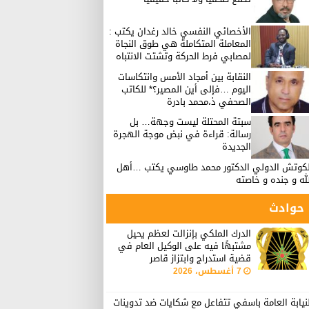
الأخصائي النفسي خالد رغدان يكتب :
المعاملة المتكاملة هي طوق النجاة
لمصابي فرط الحركة وتشتت الانتباه
النقابة بين أمجاد الأمس وانتكاسات
اليوم …فإلى أين المصير؟* للكاتب
الصحفي ذ،محمد بادرة
سبتة المحتلة ليست وجهة… بل
رسالة: قراءة في نبض موجة الهجرة
الجديدة
لكوتش الدولي الدكتور محمد طاوسي يكتب …أهل
له و جنده و خاصته
حوادث
الدرك الملكي بإنزالت لعظم يحيل
مشتبهًا فيه على الوكيل العام في
قضية استدراج وابتزاز قاصر
7 أغسطس، 2026
نيابة العامة باسفي تتفاعل مع شكايات ضد تدوينات