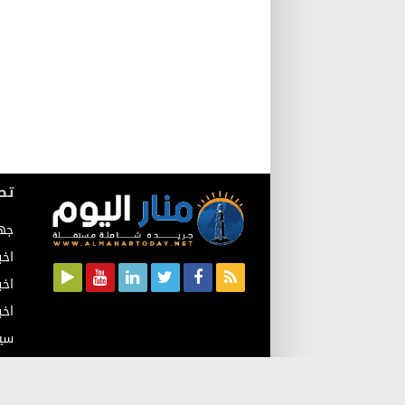
تص
جه
اخب
اخب
اخب
سي
اقت