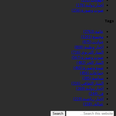
اخبار دولية
(176)
صوت وصورة
(156)
Tags
عامة
(2763)
مجتمع
(1201)
حوادث
(875)
اخبار وطنية
(808)
المنار التربوي
(716)
صوت وصورة
(567)
المنار الحر
(482)
صوة وصورة
(465)
جماعات
(456)
سياسة
(385)
المنار الثقافي
(316)
اخبار دولية
(269)
فن
(244)
اخبار رياضية
(219)
عدالة..
(158)
Search