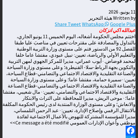
11 يونيو، 2026
Written by هيئة التحرير
Share
Tweet
WhatsApp
Google Plus
عبدالله اكي انزكان
اختتم مجلس الحكومة أشغاله، اليوم الخميس 11 يونيو الجاري،
بالتداول والمصادقة على مقترحات تعيين في مناصبَ عليا طبقا
للفصل 92 من الدستور فتم على مستوى وزارة التربية الوطنية
والتعليم الأولي والرياضة، تعيين: ·نبيل عبودي، مفتشا عاما خلفا
لمحمد قوضاض. · أيوب عمراني، مديرا للمركز الجهوي لمهن التربية
والتكوين بجهة الرباط-سلا- القنيطرة؛ وعلى مستوى وزارة السياحة
والصناعة التقليدية والاقتصاد الاجتماعي والتضامني-قطاع السياحة،
تعيين: · سميرة حمامة، مفتشا عاما؛ وعلى مستوى وزارة السياحة
والصناعة التقليدية والاقتصاد الاجتماعي والتضامني-قطاع الصناعة
التقليدية والاقتصاد الاجتماعي والتضامني، تعيين: · مال شعيبي، مفتشا
عاما؛ · موحى الريش، مديرا للمحافظة على التراث والابتكار
والانعاش؛ وعلى مستوى الوزارة المنتدبة لدى رئيس الحكومة المكلفة
بالانتقال الرقمي وإصلاح الإدارة، تعيين: · عبد الرحمن التلمساني،
مديرا للمؤسسة المشتركة للنهوض بالأعمال الاجتماعية لفائدة
موظفي وأعوان الإدارات العمومي ‎<Ce message a été modifié>