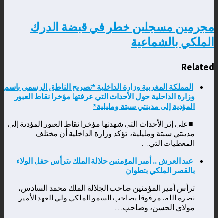
مجرمين مسجلين خطر في قبضة الدرك
الملكي بالشماعية
Related
المملكة المغربية وزارة الداخلية *تصريح الناطق الرسمي باسم
وزارة الداخلية حول الأحداث التي عرفتها مؤخرا نقاط العبور
المؤدية إلى مدينتي سبتة ومليلية*
■على إثر الأحداث التي شهدتها مؤخرا نقاط العبور المؤدية إلى
مدينتي سبتة ومليلية، تؤكد وزارة الداخلية أن مختلف
المعطيات التي…
عيد العرش .. أمير المؤمنين جلالة الملك يترأس حفل الولاء
بالقصر الملكي بتطوان
ترأس أمير المؤمنين صاحب الجلالة الملك محمد السادس،
نصره الله، مرفوقا بصاحب السمو الملكي ولي العهد الأمير
مولاي الحسن، وصاحب…