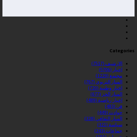
Categories
الارشيف
(7517)
اخبار
(5706)
مجتمع
(1229)
المنار التربوي
(767)
اخبار وطنية
(720)
المنار الحر
(677)
اخبار رياضية
(489)
فن
(483)
حوادث
(449)
المنار الثقافي
(328)
سياسة
(321)
جماعات
(243)
جهويات
(191)