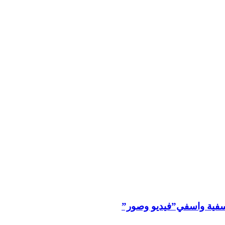
ليوسفية واسفي”فيديو وصور”