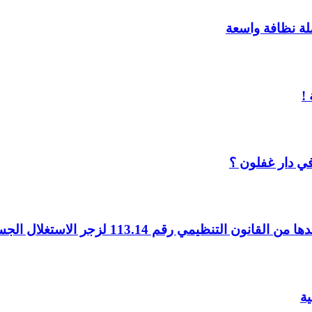
ملة نظافة واسعة
!
ي دار غفلون ؟
ية