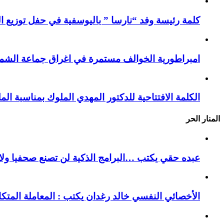
كلمة رئيسة وفد “نارسا ” باليوسفية في حفل توزيع ال
امبراطورية الخوالف مستمرة في اغراق جماعة الشما
الكلمة الافتتاحية للدكتور المهدي الملوك بمناسبة ا
المنار الحر
عبده حقي يكتب …البرامج الذكية لن تصنع صحفيا ولا ك
الأخصائي النفسي خالد رغدان يكتب : المعاملة المتك