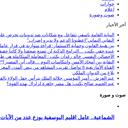
حوارات
اعلام
صوت وصورة
أخر الأخبار
النيابة العامة باسفي تتفاعل مع شكايات ضد تدوينات تحرض عل
النقابي اليماني”اعطيونا الدعم ولا نديرو إضراب”
بين هيبة القانون وحماية الاستثمار: قراءة متوازنة في قرار عام
عبده حقي يكتب …البرامج الذكية لن تصنع صحفيا ولا كاتبا حقيقي
الأخصائي النفسي خالد رغدان يكتب : المعاملة المتكاملة هي طو
النقابة بين أمجاد الأمس وانتكاسات اليوم …فإلى أين المصير؟*
القناة الأمازيغية 8 تواصل تقريب المشاهد من نبض المدن المغربية عبر برنامج “فسحة الصيف”
بلاغ من الديوان الملكي
عيد العرش .. أمير المؤمنين جلالة الملك يترأس حفل الولاء بال
عبد الحميد صالح يكتب: هل مصر جاهزة لزلزال بهذه القوة؟
صوت و صورة
الشماعية.. عامل اقليم اليوسفية يوزع عدد من الآيات