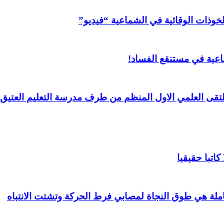
خوذات الوقائية في الشماعية “فيديو”
عية في مستنقع الفساد!
لملتقى العلمي الاول المنظم من طرف مدرسة التعليم العتيق 
اتبا حقيقيا
املة هي طوق النجاة لمصابي فرط الحركة وتشتت الانتباه