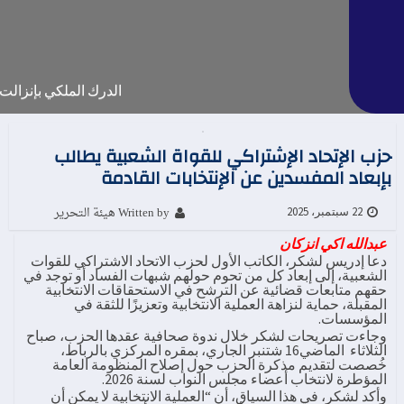
الدرك الملكي بإنزالت 
حزب الإتحاد الإشتراكي للقواة الشعبية يطالب
بإبعاد المفسدين عن الإنتخابات القادمة
Written by هيئة التحرير
22 سبتمبر، 2025
عبدالله اكي انزكان
دعا إدريس لشكر، الكاتب الأول لحزب الاتحاد الاشتراكي للقوات
الشعبية، إلى إبعاد كل من تحوم حولهم شبهات الفساد أو توجد في
حقهم متابعات قضائية عن الترشح في الاستحقاقات الانتخابية
المقبلة، حماية لنزاهة العملية الانتخابية وتعزيزًا للثقة في
المؤسسات.
وجاءت تصريحات لشكر خلال ندوة صحافية عقدها الحزب، صباح
الثلاثاء الماضي16 شتنبر الجاري، بمقره المركزي بالرباط،
خُصصت لتقديم مذكرة الحزب حول إصلاح المنظومة العامة
المؤطرة لانتخاب أعضاء مجلس النواب لسنة 2026.
وأكد لشكر، في هذا السياق، أن “العملية الانتخابية لا يمكن أن