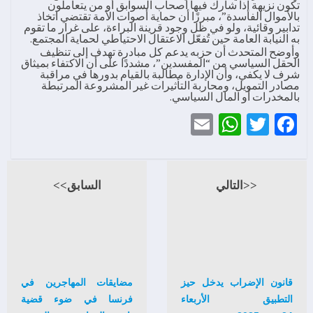
تكون نزيهة إذا شارك فيها أصحاب السوابق أو من يتعاملون
بالأموال الفاسدة”، مبرزًا أن حماية أصوات الأمة تقتضي اتخاذ
تدابير وقائية، ولو في ظل وجود قرينة البراءة، على غرار ما تقوم
به النيابة العامة حين تُفعّل الاعتقال الاحتياطي لحماية المجتمع.
وأوضح المتحدث أن حزبه يدعم كل مبادرة تهدف إلى تنظيف
الحقل السياسي من “المفسدين”، مشددًا على أن الاكتفاء بميثاق
شرف لا يكفي، وأن الإدارة مطالبة بالقيام بدورها في مراقبة
مصادر التمويل، ومحاربة التأثيرات غير المشروعة المرتبطة
بالمخدرات أو المال السياسي.
WhatsApp
Email
Twitter
Facebook
<<التالي
السابق>>
قانون الإضراب يدخل حيز
مضايقات المهاجرين في
التطبيق الأربعاء
فرنسا في ضوء قضية