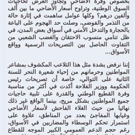
بخصوص وفرة الأضاحي وتجاوز العرض لحاجيات
السوق الوطنية، وتراوح أسعار الأضاحي ما بين ألف
وألفين درهم؟ وكلها عوامل ساهمت في إثارة حالة
من التذمر والفوضى، وصلت حد الهجوم على الباعة
بالحجارة والتدخل الأمني في أسواق بعض المدن، في
ظل تنامي منسوب الاحتقان والغضب الشعبي من
التفاوت الحاصل بين التصريحات الرسمية وواقع
الأسواق…
إننا نرفض بشدة مثل هذا التلاعب المكشوف بمشاعر
المواطنين وحرمانهم من إحياء شعيرة النحر للسنة
الثانية على التوالي، خاصة أن تصريحات رئيس
الحكومة ووزير الفلاحة أكدت في أكثر من مناسبة
وفرة القطيع الوطني والقدرة على تلبية حاجيات
جميع المواطنين بشكل مريح، بينما الواقع غير ذلك
نهائيا من حيث الغلاء الفاحش لأسعار الأضاحي
وغيابها المفاجئ بعدد من المناطق، علاوة على
استمرار تحكم الوسطاء والمضاربين في الأسواق،
رغم حجم الدعم العمومي الكبير الموجه للقطاع