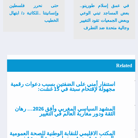
في عمق إسلام طورينو..
حتى نحرر فلسطين
بعض المساجد تبني الوعي
وإنسانيتنا ..للكاتبة د/ ابتهال
وبعض الجمعيات تقود التغيير
الخطيب
وجالية متحدة ضد التطرف
Related
استنفار أمني على الضفتين بسبب دعوات رقمية
مجهولة لإقتحام سبتة في 15 غشت:
المشهد السياسي المغربي وأفق 2026… رهان
الثقة ودور مغاربة العالم في التغيير
المكتب الاقليمي للنقابة الوطنية للصحة العمومية