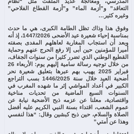
المدرسي، ومعالجة عديد الملفت مثل “نظام
التعاقد” و”أزمة الماء” و”أزمة القطاع الفلاحي”
وغيره كثير…
وفوق هذا وذاك تظل الطامة الكبرى، هي ما حدث
بمناسبة إحياء شعيرة عيد الأضحى 1447/2026، إذ أنه
وبعد أن استجاب المغاربة لعاهلهم المفدى بصفته
أميرا للمؤمنين حين أبى إلا رفع الحرج عنهم وحماية
القطيع الوطني الذي تضرر كثيرا من سنوات الجفاف،
من خلال توجيه رسالة سامية إليهم يوم: الأربعاء 26
فبراير 2025 يهيب بهم عبرها بتعليق شعيرة نحر
أضحية العيد خلال سنة 1446/2025 بسب التراجع
الكبير في أعداد المواشي إثر ما شهده المغرب في
السنوات السبع الماضية من تحديات مناخية
واقتصادية، معلنا عن عزمه ذبح الأضحية نيابة عن
عموم الشعب، اقتداء بسنة النبي الكريم عليه أفضل
الصلاة والسلام، حين ذبح كبشين وقال: “هذا لنفسي
وهذا عن أمتي”