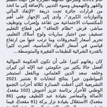
والقهر والتهميش وسوء التدبير. بالإضافة إلى ما اتخذ
من قرارات جائرة تحت ذريعة “الإنقاذ المالي
والتوازنات الكبرى”، وأدى إلى الإجهاز على أهم
المكتسبات الاجتماعية من تقاعد وإضراب وتوظيف
مباشر، فرض “نظام التعاقد” في قطاع التعليم
تسقيف سن اجتياز مباريات ولوج أسلاك التعليم،
تحرير أسعار المحروقات وما ترتب عنها من ارتفاع
قياسي في أسعار المواد الأساسية، أضرت كثيرا
بالقدرة الشرائية للطبقات الفقيرة والمتوسطة…
كان رهانهم كبيرا على أن تكون الحكومة الموالية
أفضل حالا بكثير من حكومتي عبد الإله ابن كيران
وخلفه سعد الدين العثماني، وبالفعل استبشر
المواطنون خيرا بنتائج انتخابات 8 شتنبر 2021
التشريعية التي أعطت الصدارة لثلاثة أحزاب التجمع
الوطني للأحرار برئاسة عزيز أخنوش (102 مقعد)،
الأصالة والمعاصر بقيادة عبد اللطيف وهبي (86
مقعدا)، الاستقلال بقيادة نزار بركة (81 مقعدا)، فيما