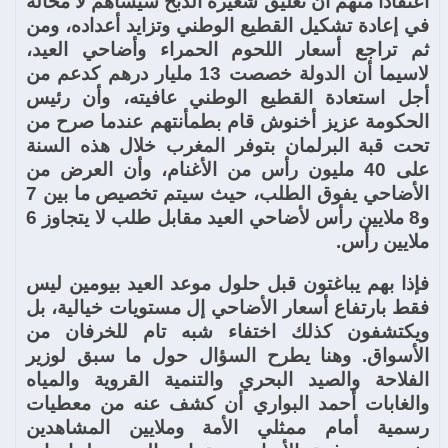
اعتقادا منهم أن تعليق شعيرة الذبح سيساهم لا محالة
في إعادة تشكيل القطيع الوطني وتزايد أعداده، ومن
ثم تراجع أسعار اللحوم الحمراء وأضاحي العيد،
لاسيما أن الدولة خصصت 13 مليار درهم كدعم من
أجل استعادة القطيع الوطني عافيته، وأن رئيس
الحكومة عزيز أخنوش قام بطمأنتهم عندما صرح من
تحت قبة البرلمان بتوفر المغرب خلال هذه السنة
على 40 مليون رأس من الأغنام، وأن العرض من
الأضاحي يفوق الطلب، حيث سيتم تخصيص ما بين 7
و8 ملايين رأس لأضاحي العيد مقابل طلب لا يتجاوز 6
ملايين رأس.
فإذا بهم يباغتون قبل حلول موعد العيد بيومين ليس
فقط بارتفاع أسعار الأضاحي إل مستويات خيالية، بل
ويكتشفون كذلك اختفاء شبه تام للخرفان من
الأسواق. وهنا يطرح السؤال حول ما سبق لوزير
الفلاحة والصيد البحري والتنمية القروية والمياه
والغابات أحمد البواري أن كشف عنه من معطيات
رسمية أمام ممثلي الأمة وملايين المشاهدين