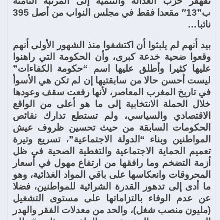
تقهقر حزب العدالة والتنمية إلى المرتبة الثامنة
ب”13″ مقعدا فقط في مجلس النواب من أصل 395
نائبا…
بيد أنهم لم يلبثوا أن اكتشفوا منذ الشهور الأولى أنهم
وقعوا ضحية خدعة كبرى، وأن الحكومة التي راهنوا
عليها كثيرا وأطلق عليها اسم “حكومة الكفاءات”
ليست أحسن حالا من سابقتيها إن لم تكن هي الأسوأ
في تاريخ المغرب المعاصر، لأنها رفعت سقف وعودها
خلال الحملة الانتخابية إلى ما هو أعلى من الواقع
الاقتصادي والسياسي، ولم تستطع تدارك نقائص
الحكومات السابقة من حيث تحسين ظروف عيش
المواطنين وبناء “الدولة الاجتماعية”، تسريع وتيرة
تعميم الحماية الاجتماعية والتغطية الصحية في ظل
أزمة التضخم وما رافقها من ارتفاع مهول في أسعار
المحروقات وانعكاسها على باقي المواد الغذائية، وهو
ما أدى إلى تدهور القدرة الشرائية للمواطنين، فضلا
عن عدم الوفاء بالتزاماتها على مستوى التشغيل
(مليون منصب شغل)، والحد من معدلات الفقر والهدر