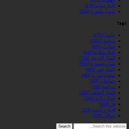
اخبار دولية
(176)
صوت وصورة
(156)
Tags
عامة
(2763)
مجتمع
(1201)
حوادث
(875)
اخبار وطنية
(808)
المنار التربوي
(716)
صوت وصورة
(567)
المنار الحر
(482)
صوة وصورة
(465)
جماعات
(456)
سياسة
(385)
المنار الثقافي
(316)
اخبار دولية
(269)
فن
(244)
اخبار رياضية
(219)
عدالة..
(158)
Search