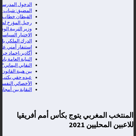
الدخول المدرسي2026.. وزارة التربية الوطنية تعلن موعد التحاق إلتلاميذ والأطرالإدارية والتربوية
المضيق: شباب غاضب
القبطان خطاب إبراهيم
رحيل المؤرخ لطفي 
وزير التربية الوطنية
الاختيار السياسي بي
الدرك الملكي بإنزا
استنفار أمني على ال
أگادير،اخماد حريق 
النيابة العامة باس
النقابي اليماني"اعط
بين هيبة القانون وح
عبده حقي يكتب ...الب
الأخصائي النفسي خا
النقابة بين أمجاد 
المنتخب المغربي يتوج بكأس أمم أفريقيا
للاعبين المحليين 2021