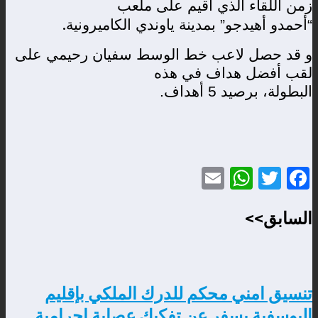
زمن اللقاء الذي أقيم على ملعب
.
“أحمدو أهيدجو” بمدينة ياوندي الكاميرونية
و قد حصل لاعب خط الوسط سفيان رحيمي على
لقب أفضل هداف في هذه
البطولة، برصيد 5 أهداف.
WhatsApp
Email
Twitter
Facebook
السابق>>
تنسيق امني محكم للدرك الملكي بإقليم
اليوسفية يسفر عن تفكيك عصابة إجرامية