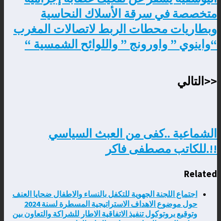
متخصصة في سرقة الأسلاك النحاسية
وبطاريات محطات الربط لاتصالات المغرب
“واينوي ” واورونج ” واللوائح الشمسية “
<<التالي
الشماعية ..كفى من العبث السياسي
!!.للكاتب مصطفى فاكر
Related
اجتماع اللجنة الجهوية للتكفل بالنساء والاطفال ضحايا العنف
حول موضوع الاهداف الاستراتيجية المسطرة لسنة 2024
وتوقيع بروتوكول تنفيذ الاتفاقية الاطار للشراكة والتعاون بين