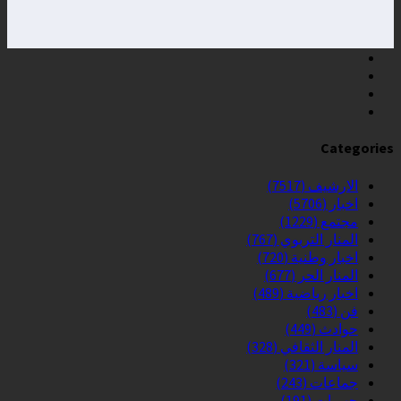
Categories
الارشيف
(7517)
اخبار
(5706)
مجتمع
(1229)
المنار التربوي
(767)
اخبار وطنية
(720)
المنار الحر
(677)
اخبار رياضية
(489)
فن
(483)
حوادث
(449)
المنار الثقافي
(328)
سياسة
(321)
جماعات
(243)
جهويات
(191)