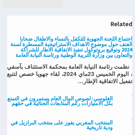
Related
اجتماع اللجنة الجهوية للتكفل بالنساء والاطفال ضحايا
العنف حول موضوع الاهداف الاستراتيجية المسطرة لسنة
2024 وتوقيع بروتوكول تنفيذ الاتفاقية الاطار للشراكة
والتعاون بين وزارة التربية الوطنية ورئاسة النيابة العامة
نظمت رئاسة النيابة العامة بمحكمة الاستئناف بآسفي
، اليوم الخميس 23ماي 2024، لقاء جهويا خصص لتتبع
تفعيل الاتفاقية الإطار…
الغلوسي: لصوص المال العام يستمرون في التمتع
بكل الامتيازات رغم المتابعات الجنائية في حقهم
المنتخب المغربي يفوز على منتخب البرازيل في
ودية تاريخية