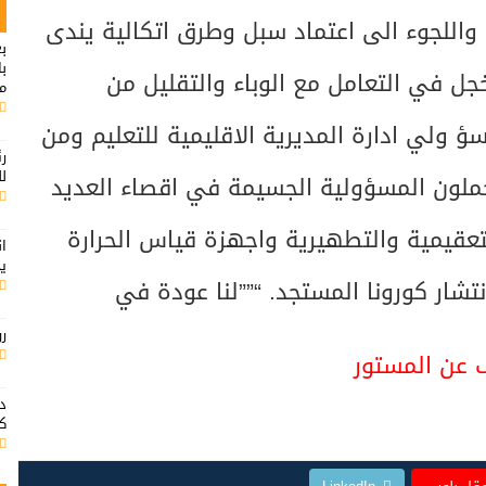
واللجوء الى اعتماد سبل وطرق اتكالية يندى
بع
ب
جل في التعامل مع الوباء والتقليل من
م
سؤ ولي ادارة المديرية الاقليمية للتعليم ومن
رئ
لل
ملون المسؤولية الجسيمة في اقصاء العديد
التعقيمية والتطهيرية واجهزة قياس الحرارة
ا
ي
شار كورونا المستجد. “””لنا عودة في
ر
ف عن المستور
د
كم