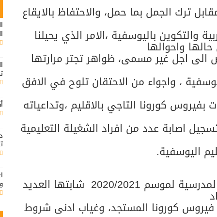
ابل ترك الجمل بما حمل، والاحتفاظ بالايقاع
ال
ة والتكوين باليوسفية ،الامر الذي يحيلنا
ال
حالها واحوالها
الى اجل غير مسمى، ظواهر تجتر مرارتها
ال
ت
يوسفية ، واجواء من الاحتقان تلوح في الافق
ات بفيروس كورونا التاجي بالاقليم ،وتداعياته
أك
سجيل اصابة عدد من افراد الشغيلة التعليمية
د
تت
اع
سية لموسم 2020/2021
شابتها العديد
ود
د
 فيروس كورونا المستجد، وغياب ادنى شروط