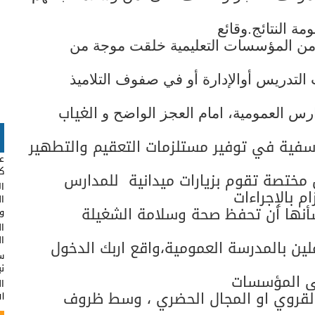
ة النتائج
.
وقائع
د من المؤسسات التعليمية خلقت موجة من
لتدريس أوالإدارة أو في صفوف التلاميذ
الغياب
ارس العمومية، امام العجز الواضح و
وسفية في توفير مستلزمات التعقيم والتطهير
عب
كا
مختصة تقوم بزيارات ميدانية
للمدارس
ال
 بالإجراءات
ا
 شأنها أن تحفظ صحة وسلامة الشغيلة
وت
ال
ال
علين بالمدرسة العمومية،واقع اربك الدخول
س
ن
لى المؤسسات
ا
القروي او المجال الحضري ، وسط ظروف
ال