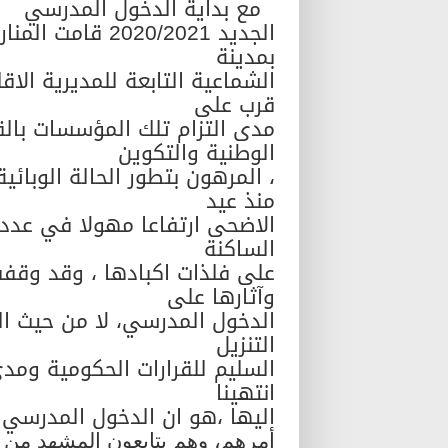
مع بداية الدخول المدرسي
الجديد 020/2021
بمدينة
الشماعية التابعة للمديرية الاق
قرب على
مدى التزام تلك المؤسسات بالقر
الوطنية والتكوين
، المرهون بتطور الحالة الوبائ
منذ عيد
الساكنة
على فلذات اكبادها ، وقد وقف
وآثارها على
الدخول المدرسي، لا من حيث ال
التنزيل
السليم للقرارات الحكومية ومدى
انتهينا
اليها ،هو ان الدخول المدرس
أمرهم، وهم يتابعون المشهد من 