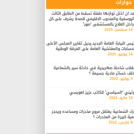
حوارات
د ان اختل توازنها طفلة تسقط من الطابق الثالث
اليوسفية والمندوب الاقليمي للصحة يشرف على كل
راحل العلاج بالمستشفى “صور”
14 سبتمبر، 2025
يس النيابة العامة الجديد،يحيل تقارير المجلس الأعلى
حسابات والمفتشية العامة على الفرقة الوطنية
10 يونيو، 2025
نقلاب شاحنة صهريجية في حادثة سير بالشماعية
خلف خسائر مادية جسيمة ؟
5 يوليو، 2022
وتيني “السياسي” للكاتب عزيز لعويسي
18 مايو، 2022
رك الشماعية يعتقل مروج مخدرات ومساعده ويحجز
ية كبيرة من المخدرات ؟
6 مارس، 2022