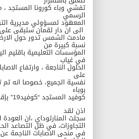
تتعلق باستمرار
تفشي وباء كورونا المستجد ، مق
الرسمي
المعهود لمسؤولي مديرية التربي
الى ان دار لقمان ستبقى على 
مادمت الشمس تدور حول الارض 
نسبة كبيرة من
المؤسسات التعليمية باقليم ال
في غياب
الحلول الناجعة ، وارتفاع الاصاب
على
نفسية الجميع، خصوصا انه تم ت
بوباء
كوفيد المستجد “كوفيد19” بإقليم اليوسفية.
اذن لقد
سجلت المنارتوداي ،ان العودة المدر
التجاوزات، في ظل التصاعد الحا
في منحى الاصابات الناجمة عن