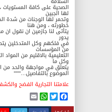
السلامة
الصحية على كافة المستويات ، 
لها الجبين
وتحمر لها الوجنات من شدة الخ
خطورته ، ومن هنا
يتأتى لنا جازمين ان نقول ان م
يدور
في فلكهم وكل المتدخلين يتح
من المؤسسات
التعليمية بالاقليم من المواد 
وكل ما
يتعلق في مواجهة والحد من انت
الموضوع بالتفاصيل…””””
علامتنا التجارية الفضح والكش
E
W
T
F
m
h
wi
a