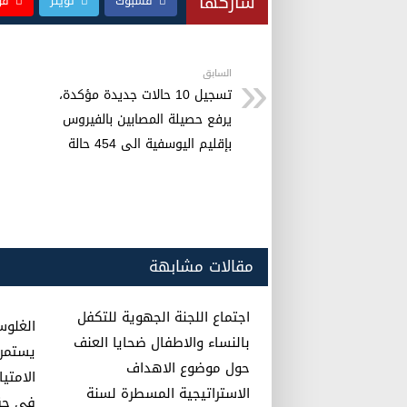
ail
at
tt
c
شاركها
فسبوك
تويتر
قو
s
er
e
A
b
p
o
السابق
تسجيل 10 حالات جديدة مؤكدة،
p
o
يرفع حصيلة المصابين بالفيروس
k
بإقليم اليوسفية الى 454 حالة
مقالات مشابهة
اجتماع اللجنة الجهوية للتكفل
الغلوس
بالنساء والاطفال ضحايا العنف
يستمرو
حول موضوع الاهداف
الامتيا
الاستراتيجية المسطرة لسنة
في حق