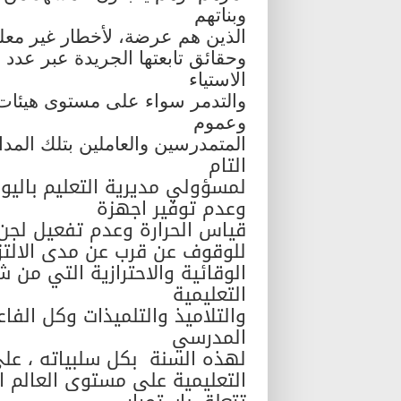
وبناتهم
الذين هم عرضة، لأخطار غير معلوم
وحقائق تابعتها الجريدة عبر عد
الاستياء
والتدمر سواء على مستوى هيئات ا
وعموم
المتمدرسين والعاملين بتلك المد
التام
لمسؤولي مديرية التعليم بالي
وعدم توفير اجهزة
قياس الحرارة وعدم تفعيل لجن 
للوقوف عن قرب عن مدى الالتزام
الوقائية والاحترازية التي من
التعليمية
والتلاميذ والتلميذات وكل الفا
المدرسي
لهذه السنة
بكل سلبياته ، ع
التعليمية على مستوى العالم 