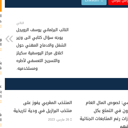
قل بلوس
LinkedIn
ال
ح
التالي
النائب البرلماني يوسف الرويجل
يوجه سؤال كتابي الى وزير
وي
ال
الشغل والادماج المهني حول
اغلاق مركز اليوسفية سكيلز
والتسريح التعسفي لأطره
بن
ف
ومستخدميه.
ال
ي: لصوص المال العام
المنتخب المغربي يفوز على
ن في التمتع بكل
منتخب البرازيل في ودية تاريخية
فق
زات رغم المتابعات الجنائية
ا
26 مارس، 2023
هم