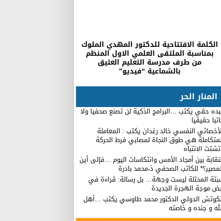
الكلمة الافتتاحية للدكتور المهدي الملوك
بمناسبة الملتقى العلمي الاول المنظم
من طرف مدرسة التعليم العتيق
بالشماعية “فيديو”
المنار الحر
ده حقي يكتب …البرامج الذكية لن تصنع صحفيا ولا
تبا حقيقيا
أخصائي النفسي خالد رغدان يكتب : المعاملة
لمتكاملة هي طوق النجاة لمصابي فرط الحركة
شتت الانتباه
نقابة بين أمجاد الأمس وانتكاسات اليوم …فإلى أين
مصير؟* للكاتب الصحفي ذ،محمد بادرة
بتة المحتلة ليست وجهة… بل رسالة: قراءة في
بض موجة الهجرة الجديدة
لكوتش الدولي الدكتور محمد طاوسي يكتب …أهل
له و جنده و خاصته