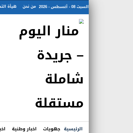
من نحن
هيأة التح
السبت 08 - أغسطس - 2026
الرئيسية
جهويات
اخبار وطنية
اخب