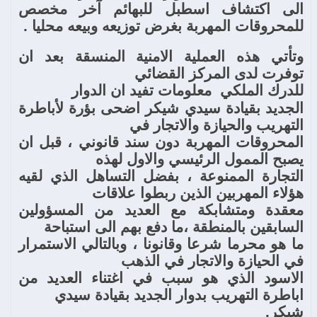
الى اكتشاف اسطبل للبهائم آخر مخصص
للمحروقات المهربة بغرض توزيعه وبيعه محليا .
وتأتي هذه العملية الامنية المنسقة بعد ان
توفرت لدى المركز القضائي
للدرك الملكي
معلومات تفيد ان الدوار
الجديد بقيادة سيدي شيكر اضحى بؤرة لأباطرة
التهريب والحيازة والاتجار في
المحروقات المهربة دون سند قانوني ، قبل ان
يصبح الممول الرئيسي والاول لهذه
التجارة الممنوعة ، بفضل التساهل الذي لقيه
هؤلاء المهربين الذين ربطوا علاقات
معقدة ومتشابكة مع العديد من المسؤولين
السابقين بالمنطقة ،ما دفع بهم الى استباحة
ما هو محرما شرعا وقانونا ، وبالتالي الاستمرار
في الحيازة والاتجار في الذهب
الاسود الذي هو سبب في اغتناء العديد من
اباطرة التهريب بدوار الجديد بقيادة سيدي
شيكر.