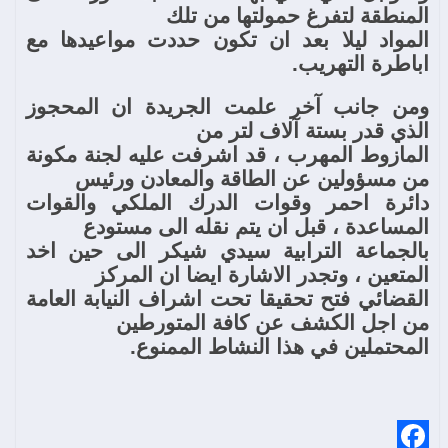
المنطقة لتفرغ حمولتها من تلك
المواد ليلا بعد ان تكون حددت مواعيدها مع
اباطرة التهريب.
ومن جانب آخر علمت الجريدة ان المحجوز
الذي قدر بستة آلاف لتر من
المازوط المهرب ، قد اشرفت عليه لجنة مكونة
من مسؤولين عن الطاقة والمعادن ورئيس
دائرة احمر وقوات الدرك الملكي والقوات
المساعدة ، قبل ان يتم نقله الى مستودع
بالجماعة الترابية سيدي شيكر الى حين اخد
المتعين ، وتجدر الاشارة ايضا ان المركز
القضائي فتح تحقيقا تحت اشراف النيابة العامة
من اجل الكشف عن كافة المتورطين
المحتملين في هذا النشاط الممنوع.