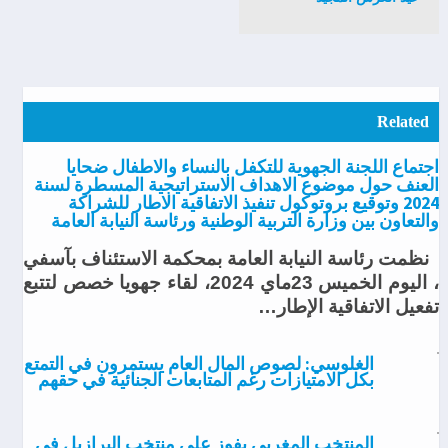
Related
اجتماع اللجنة الجهوية للتكفل بالنساء والاطفال ضحايا
العنف حول موضوع الاهداف الاستراتيجية المسطرة لسنة
2024 وتوقيع بروتوكول تنفيذ الاتفاقية الاطار للشراكة
والتعاون بين وزارة التربية الوطنية ورئاسة النيابة العامة
نظمت رئاسة النيابة العامة بمحكمة الاستئناف بآسفي
، اليوم الخميس 23ماي 2024، لقاء جهويا خصص لتتبع
تفعيل الاتفاقية الإطار…
الغلوسي: لصوص المال العام يستمرون في التمتع
بكل الامتيازات رغم المتابعات الجنائية في حقهم
المنتخب المغربي يفوز على منتخب البرازيل في