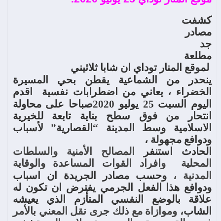
كشفت
مصادر
جد
مطلعة
لموقع
المنار
توداي
ان
شابا
ثلاثيني
ينحدر من الشماعية يقطن بحي المسيرة
الخضراء ،
يعاني
من
اضطرابات
نفسية
اقدم
اليوم
السبت
25
يوليو
2020
صباحا
على
محاولة
انتحار
من
فوق
سطح
بناية
تابعة
للخيرية
الاسلامية
وسط
المدينة
“
القصارية
”
لأسباب
ودوافع
مجهولة
،
الحادث
استنفر
المصالح
الأمنية
والسلطات
المحلية
وافراد
القوات
المساعدة
والوقاية
المدنية
،
وحسب
مصادر
الجريدة
ان
اسباب
ودوافع
هذا
الفعل
الجرمي
يفترض
ان
تكون
له
علاقة
بالوضع
النفسي
المتأزم
الذي
يعيشه
الشاب،
وموازاة
مع
ذلك
جرى
نقل
المعني
بالأمر