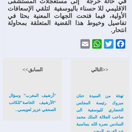
في
حالة
حرجة
إلى
مستعجلات
المستشفى
الاقليمي
للا
حسناء
باليوسفية
لتلقي
الإسعافات
الأولية،
فيما
فتحت
الجهات
المعنية
بحثا
في
تفاصيل
وخيوط
هذا
القضية
المتعلقة
بمحاولة
انتحار
.
WhatsApp
Email
Twitter
Facebook
<<التالي
السابق>>
“أرشيف المغرب” وسؤال
تهنئة من السيدة حنان
“الأرشيف الخاصة”للكاتب
مبروك رئيسة المجلس
الصحفي عزيز لعويسي..
الحضاري لليوسفية الى
صاحب الجلالة الملك محمد
السادس نصره الله بمناسبة
عيد العرش المجيد