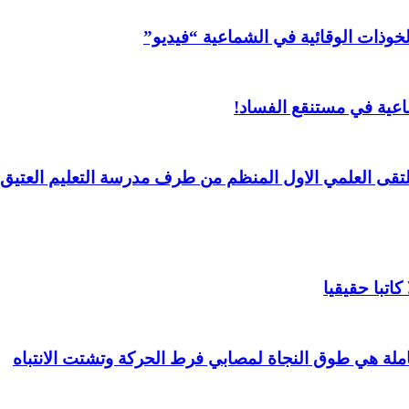
خوذات الوقائية في الشماعية “فيديو”
عية في مستنقع الفساد!
لملتقى العلمي الاول المنظم من طرف مدرسة التعليم العتيق 
اتبا حقيقيا
املة هي طوق النجاة لمصابي فرط الحركة وتشتت الانتباه