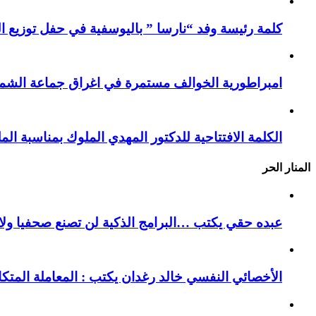
كلمة رئيسة وفد “نارسا ” باليوسفية في حفل توزيع ال
امبراطورية الخوالف مستمرة في اغراق جماعة الشما
الكلمة الافتتاحية للدكتور المهدي الملوك بمناسبة ا
المنار الحر
عبده حقي يكتب …البرامج الذكية لن تصنع صحفيا ولا ك
الأخصائي النفسي خالد رغدان يكتب : المعاملة المتك