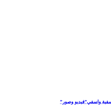
ليوسفية واسفي”فيديو وصور”