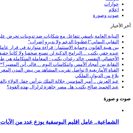
حوارات
اعلام
صوت وصورة
أخر الأخبار
النيابة العامة باسفي تتفاعل مع شكايات ضد تدوينات تحرض عل
النقابي اليماني”اعطيونا الدعم ولا نديرو إضراب”
بين هيبة القانون وحماية الاستثمار: قراءة متوازنة في قرار عام
عبده حقي يكتب …البرامج الذكية لن تصنع صحفيا ولا كاتبا حقيقي
الأخصائي النفسي خالد رغدان يكتب : المعاملة المتكاملة هي طو
النقابة بين أمجاد الأمس وانتكاسات اليوم …فإلى أين المصير؟*
القناة الأمازيغية 8 تواصل تقريب المشاهد من نبض المدن المغربية عبر برنامج “فسحة الصيف”
بلاغ من الديوان الملكي
عيد العرش .. أمير المؤمنين جلالة الملك يترأس حفل الولاء بال
عبد الحميد صالح يكتب: هل مصر جاهزة لزلزال بهذه القوة؟
صوت و صورة
الشماعية.. عامل اقليم اليوسفية يوزع عدد من الآيات