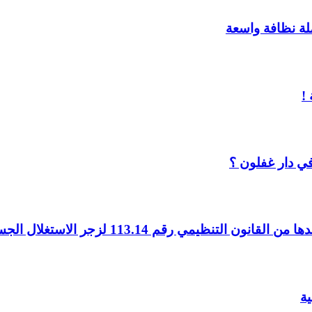
ملة نظافة واسعة
!
ي دار غفلون ؟
ية