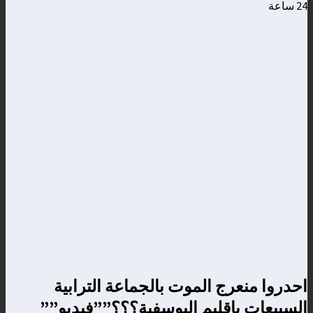
24 ساعة
احدروا منعرج الموت بالجماعة الترابية
السبيعات بإقليم اليوسفية؟؟؟””فيديو””