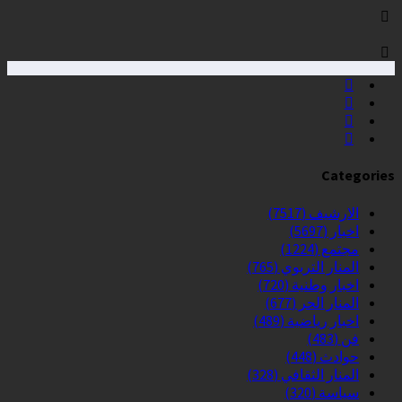
Categories
الارشيف
(7517)
اخبار
(5697)
مجتمع
(1224)
المنار التربوي
(765)
اخبار وطنية
(720)
المنار الحر
(677)
اخبار رياضية
(489)
فن
(483)
حوادث
(448)
المنار الثقافي
(328)
سياسة
(320)