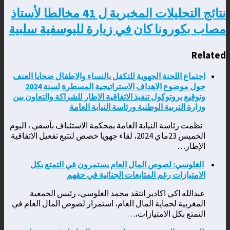
نتائج التحليلات المخبرية ل 41 مخالطا لأستاذ
مصاب بكورونا كان في زيارة لليوسفية سلبية
Related
اجتماع اللجنة الجهوية للتكفل بالنساء والاطفال ضحايا العنف
حول موضوع الاهداف الاستراتيجية المسطرة لسنة 2024
وتوقيع بروتوكول تنفيذ الاتفاقية الاطار للشراكة والتعاون بين
وزارة التربية الوطنية ورئاسة النيابة العامة
نظمت رئاسة النيابة العامة بمحكمة الاستئناف بآسفي ، اليوم
الخميس 23ماي 2024، لقاء جهويا خصص لتتبع تفعيل الاتفاقية
الإطار…
الغلوسي: لصوص المال العام يستمرون في التمتع بكل
الامتيازات رغم المتابعات الجنائية في حقهم
عبدالله اكي اكادير انتقد محمد الغلوسي، رئيس الجمعية
المغربية لحماية المال العام، استمرار لصوص المال العام في
التمتع بكل الامتيازات،…