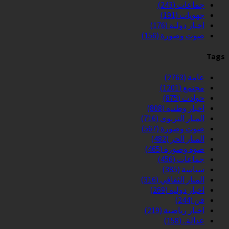
جماعات
(243)
جهويات
(191)
اخبار دولية
(176)
صوت وصورة
(156)
Tags
عامة
(2763)
مجتمع
(1201)
حوادث
(875)
اخبار وطنية
(808)
المنار التربوي
(716)
صوت وصورة
(567)
المنار الحر
(482)
صوة وصورة
(465)
جماعات
(456)
سياسة
(385)
المنار الثقافي
(316)
اخبار دولية
(269)
فن
(244)
اخبار رياضية
(219)
عدالة..
(158)