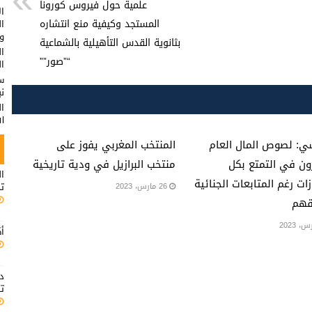
علمية حول فيروس كورونا
ال
المستجد وكيفية منع انتشاره
ا
وت
بثانوية القدس التأهيلية بالشماعية
ال
“”صور””
ال
س
ن
ا
ال
ي: لصوص المال العام
المنتخب المغربي يفوز على
ن في التمتع بكل
منتخب البرازيل في ودية تاريخية
ال
زات رغم المتابعات الجنائية
ت
26 مارس، 2023
هم
أك
د
تت