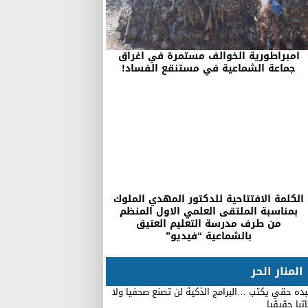
امبراطورية الخوالف مستمرة في اغراق
جماعة الشماعية في مستنقع الفساد!
الكلمة الافتتاحية للدكتور المهدي الملوك
بمناسبة الملتقى العلمي الاول المنظم
من طرف مدرسة التعليم العتيق
بالشماعية “فيديو”
المنار الحر
ده حقي يكتب …البرامج الذكية لن تصنع صحفيا ولا
تبا حقيقيا