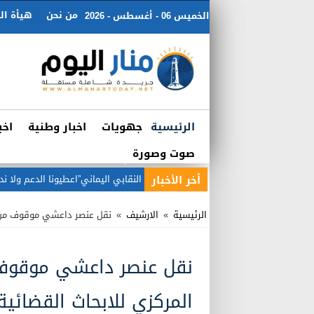
من نحن
هيأة الت
الخميس 06 - أغسطس - 2026
الرئيسية
جهويات
اخبار وطنية
اخب
صوت وصورة
أخر الأخبار
النقابي اليماني”اعطيونا الدعم ولا ند
الرئيسية
»
الارشيف
»
نقل عنصر داعشي موقوف من ال
نقل عنصر داعشي موقوف 
المركزي للابحاث القضائية