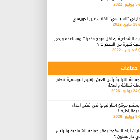
5 يوليو، 2022
وتيني “السياسي” للكاتب عزيز لعويسي
18 مايو، 2022
رك الشماعية يعتقل مروج مخدرات ومساعده ويحجز
ية كبيرة من المخدرات ؟
6 مارس، 2022
جماعات
جماعة الترابية رأس العين بإقليم اليوسفية تنظم
ملة نظافة واسعة
24 يوليو، 2026
ستمر موقع (مناراليوم) في فضح اعداء
ديمقراطية !
9 يوليو، 2026
ايات آيلة للسقوط بمقر جماعة الشماعية والرئيس
ي دار غفلون ؟