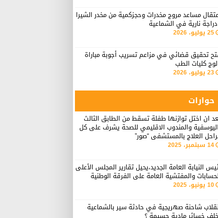
تقال مساعد مروج مخدرات وحجزكمية من مخدر الشيرا
راجة نارية في الشماعية
25 يوليو، 2026
تح تحقيق قضائي في مزاعم تسريب أجوبة مباراة
لوج كليات الطب
23 يوليو، 2026
حوارات
د ان اختل توازنها طفلة تسقط من الطابق الثالث
اليوسفية والمندوب الاقليمي للصحة يشرف على كل
راحل العلاج بالمستشفى “صور”
14 سبتمبر، 2025
يس النيابة العامة الجديد،يحيل تقارير المجلس الأعلى
حسابات والمفتشية العامة على الفرقة الوطنية
10 يونيو، 2025
نقلاب شاحنة صهريجية في حادثة سير بالشماعية
خلف خسائر مادية جسيمة ؟