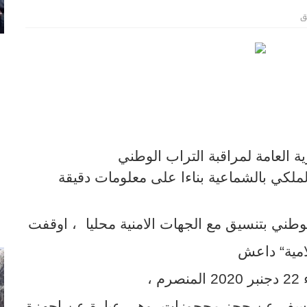
ق
ة العامة لمراقبة التراب الوطني
لملكي بالشماعية بناءا على معلومات دقيقة
الوطني بتنسيق مع الجهات الامنية محليا
، اوقفت
مية
“
داعش
 ،
 اسفر عن حجز محجوزات
وهي عبارة عن اجهزة