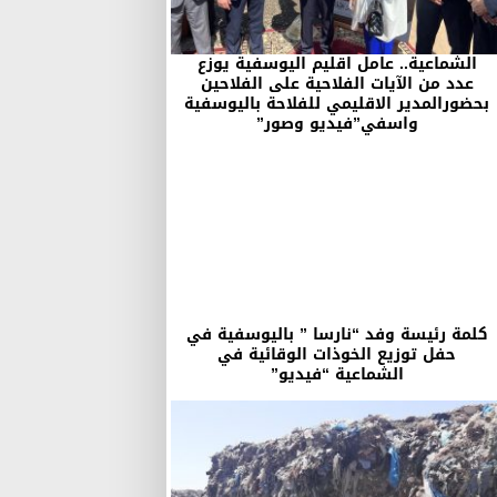
الشماعية.. عامل اقليم اليوسفية يوزع
عدد من الآيات الفلاحية على الفلاحين
بحضورالمدير الاقليمي للفلاحة باليوسفية
واسفي”فيديو وصور”
كلمة رئيسة وفد “نارسا ” باليوسفية في
حفل توزيع الخوذات الوقائية في
الشماعية “فيديو”