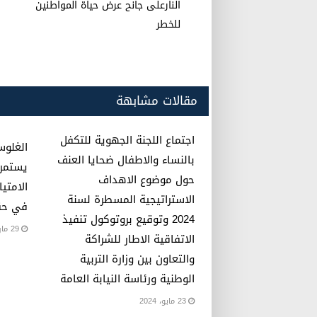
p
o
النارعلى جانح عرض حياة المواطنين
k
للخطر
مقالات مشابهة
اجتماع اللجنة الجهوية للتكفل
الغلوس
بالنساء والاطفال ضحايا العنف
يستمرو
حول موضوع الاهداف
الامتيا
الاستراتيجية المسطرة لسنة
في حق
2024 وتوقيع بروتوكول تنفيذ
29 مارس، 2023
الاتفاقية الاطار للشراكة
والتعاون بين وزارة التربية
الوطنية ورئاسة النيابة العامة
23 مايو، 2024