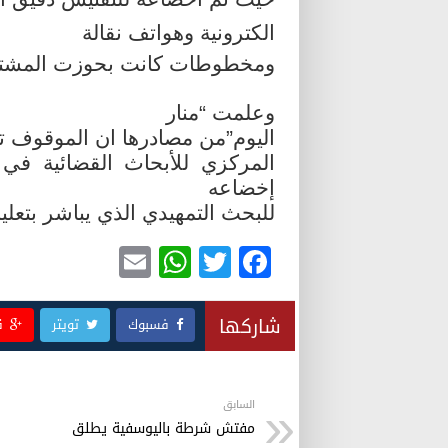
الكترونية وهواتف نقالة
ومخطوطات كانت بحوزت المشتبه
وعلمت “منار
اليوم”من مصادرها ان الموقوف ت
المركزي للأبحاث القضائية في ا
إخضاعه
للبحث التمهيدي الذي يباشر بتعلي
E
W
T
F
m
h
wi
a
ail
at
tt
c
شاركها
فسبوك
تويتر
ق
s
er
e
A
b
p
o
السابق
مفتش شرطة باليوسفية يطلق