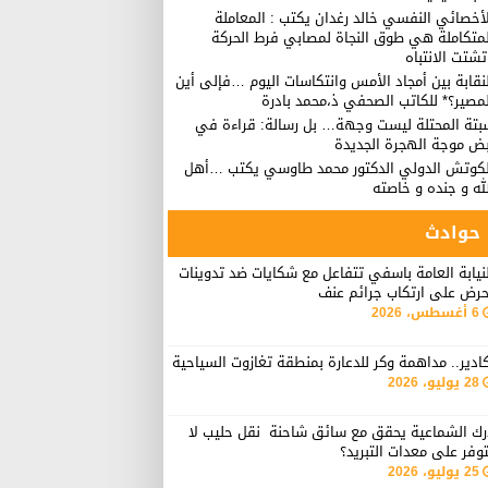
أخصائي النفسي خالد رغدان يكتب : المعاملة
لمتكاملة هي طوق النجاة لمصابي فرط الحركة
شتت الانتباه
نقابة بين أمجاد الأمس وانتكاسات اليوم …فإلى أين
مصير؟* للكاتب الصحفي ذ،محمد بادرة
بتة المحتلة ليست وجهة… بل رسالة: قراءة في
بض موجة الهجرة الجديدة
لكوتش الدولي الدكتور محمد طاوسي يكتب …أهل
له و جنده و خاصته
حوادث
نيابة العامة باسفي تتفاعل مع شكايات ضد تدوينات
حرض على ارتكاب جرائم عنف
6 أغسطس، 2026
ادير.. مداهمة وكر للدعارة بمنطقة تغازوت السياحية
28 يوليو، 2026
رك الشماعية يحقق مع سائق شاحنة نقل حليب لا
وفر على معدات التبريد؟
25 يوليو، 2026