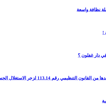
ملة نظافة واسعة
!
ي دار غفلون ؟
ية