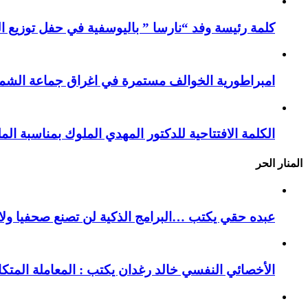
كلمة رئيسة وفد “نارسا ” باليوسفية في حفل توزيع ال
امبراطورية الخوالف مستمرة في اغراق جماعة الشما
الكلمة الافتتاحية للدكتور المهدي الملوك بمناسبة ا
المنار الحر
عبده حقي يكتب …البرامج الذكية لن تصنع صحفيا ولا ك
الأخصائي النفسي خالد رغدان يكتب : المعاملة المتك