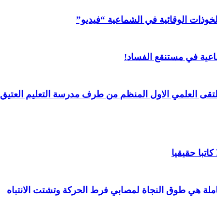
خوذات الوقائية في الشماعية “فيديو”
عية في مستنقع الفساد!
لملتقى العلمي الاول المنظم من طرف مدرسة التعليم العتيق 
اتبا حقيقيا
املة هي طوق النجاة لمصابي فرط الحركة وتشتت الانتباه