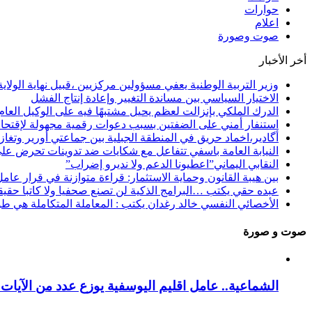
حوارات
اعلام
صوت وصورة
أخر الأخبار
وزير التربية الوطنية يعفي مسؤولين مركزيين ،قبيل نهاية الولاية 
الاختيار السياسي بين مساندة التغيير وإعادة إنتاج الفشل
الدرك الملكي بإنزالت لعظم يحيل مشتبهًا فيه على الوكيل العا
استنفار أمني على الضفتين بسبب دعوات رقمية مجهولة لإقتحام سبتة
أگادير،اخماد حريق في المنطقة الجبلية بين جماعتي أورير وتغا
النيابة العامة باسفي تتفاعل مع شكايات ضد تدوينات تحرض عل
النقابي اليماني”اعطيونا الدعم ولا نديرو إضراب”
بين هيبة القانون وحماية الاستثمار: قراءة متوازنة في قرار عام
عبده حقي يكتب …البرامج الذكية لن تصنع صحفيا ولا كاتبا حقيقي
الأخصائي النفسي خالد رغدان يكتب : المعاملة المتكاملة هي طو
صوت و صورة
الشماعية.. عامل اقليم اليوسفية يوزع عدد من الآيات