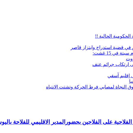
الحكومية الحالية !!
م في قضية استدراج وابتزاز قاصر
 في 15 غشت:
زوت
ى ارتكاب جرائم عنف
ل إقليم آسفي
ا
ق النجاة لمصابي فرط الحركة وتشتت الانتباه
 الفلاحية على الفلاحين بحضورالمدير الاقليمي للفلاحة با