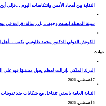
النقابة بين أمجاد الأمس وانتكاسات اليوم …فإلى أي
سبتة المحتلة ليست وجهة… بل رسالة: قراءة في نبض
الكوتش الدولي الدكتور محمد طاوسي يكتب …أهل الل
حوادث
الدرك الملكي بإنزالت لعظم يحيل مشتبهًا فيه على ال
7 أغسطس، 2026
النيابة العامة باسفي تتفاعل مع شكايات ضد تدوينا
6 أغسطس، 2026