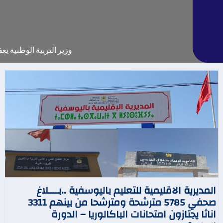
وزير التربية الوطنية يعفي م
المديرية الاقليمية للتعليم باليوسفية ..بــــلاغ
صحفي 5785 مترشحة ومترشحا من بينهم 3311
اناثا يجتازون امتحانات الباكالوريا – الدورة