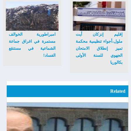
إقليم إنزكان أيت
امبراطورية الخوالف
ملول،أجواء تنظيمية محكمة
مستمرة في اغراق جماعة
تميز إنطلاق الامتحان
الشماعية في مستنقع
الجهوي للسنة الأولى
الفساد!
بكالوريا
Related