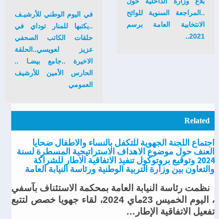
بلاغ وزارة الداخلية حول
..المراجعة السنوية للوائح
في اليوم الوطني للأرشيـف
الانتخابية العامة برسم
..يكتبها للمنار توداي في
2021..
حلقات الكاتب الصحفي
عزيز لعويسي..الحلقة
الاخيرة ..جامع بيضـا ..
الحارس الأمين للأرشيف
العمومي
Related
اجتماع اللجنة الجهوية للتكفل بالنساء والاطفال ضحايا
العنف حول موضوع الاهداف الاستراتيجية المسطرة لسنة
2024 وتوقيع بروتوكول تنفيذ الاتفاقية الاطار للشراكة
والتعاون بين وزارة التربية الوطنية ورئاسة النيابة العامة
نظمت رئاسة النيابة العامة بمحكمة الاستئناف بآسفي
، اليوم الخميس 23ماي 2024، لقاء جهويا خصص لتتبع
تفعيل الاتفاقية الإطار…