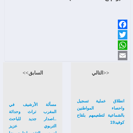
Facebook
Twitter
WhatsApp
Email
<<التالي
السابق>>
انطلاق عملية تسجيل
مسألة الأرشيف في
واحصاء المواطنين
المغرب تراث وحداثة
بالشماعية لتطعيمهم بلقاح
..اصدار جديد للباحث
كوفيد19
التربوي عزيز
لعويسي..التقديم لجامع بيضا