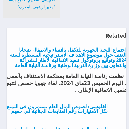
/مدير ارشيف المغرب/.
Related
اجتماع اللجنة الجهوية للتكفل بالنساء والاطفال ضحايا
العنف حول موضوع الاهداف الاستراتيجية المسطرة لسنة
2024 وتوقيع بروتوكول تنفيذ الاتفاقية الاطار للشراكة
والتعاون بين وزارة التربية الوطنية ورئاسة النيابة العامة
نظمت رئاسة النيابة العامة بمحكمة الاستئناف بآسفي
، اليوم الخميس 23ماي 2024، لقاء جهويا خصص لتتبع
تفعيل الاتفاقية الإطار…
الغلوسي: لصوص المال العام يستمرون في التمتع
بكل الامتيازات رغم المتابعات الجنائية في حقهم