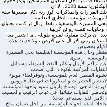
الامتحانات من اجل استقبال المترشحين و(ة) لاجتياز
البكالوريا لسنة 2020، الا ان
تلك القرارات والمذكرات الوزارية ،كان مصيرها سلة
المهملات بمؤسسة البخاري التعليمية
بحي المسيرة باليوسفية ، نقط ازبال تراكمت بجنباتها
، وحاويات تنفث روائح كريهة ،
بعد ان تركت مملوئة لفترة طويلة ، ما اضطر معه
السكان رمي الازبال على الارض ،
ولا حديث هذه
الأيام بخصوص
منظر وحال هذه المؤسسة التعليمية بحي المسيرة
باليوسفية ، سوى
عن تراكم الأزبال وتكاثر النقط السوداء وسوائل
النفايات المزكمة للانوف، التي أضحت
تشوه المنظر العام للمؤسسة، وتوفرفضاء موبوء
لانتشار الحشرات والميكروبات في ظل فيروس
كورونا التاجي
.
اوساخ وازبال تسود واجهة المؤسسة
وتحاصر النفايات جنباتها في غياب الرقيب والحسيب
، الامر الذي يستدعي تدخلا
عاجلا لتنقية اجواء المؤسسة من اجل ضمان مناخ