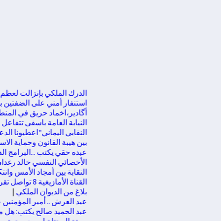
الدرك الملكي بإنزالت لعظم يحي
استنفار أمني على الضفتين بسبب د
أگادير،اخماد حريق في المنطقة 
النيابة العامة باسفي تتفاعل 
النقابي اليماني"اعطيونا الدعم 
بين هيبة القانون وحماية الاستث
عبده حقي يكتب ...البرامج الذكية
الأخصائي النفسي خالد رغدان يك
النقابة بين أمجاد الأمس وانتك
القناة الأمازيغية 8 تواصل تقريب المشاهد من نبض المدن المغربية عبر برنامج "فسحة الصيف"
بلاغ من الديوان الملكي
|
عيد العرش .. أمير المؤمنين جلا
عبد الحميد صالح يكتب: هل مصر 
سبتة المحتلة ليست وجهة… بل ر