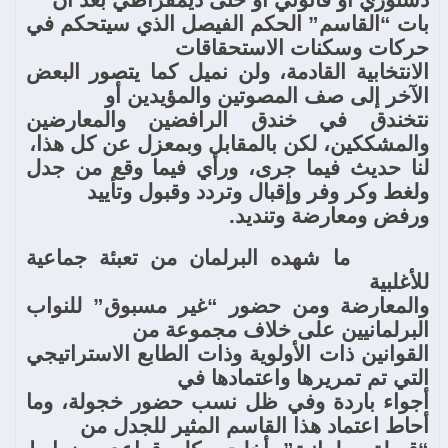
بات “القاسم” الحكم الفيصل الذي سيتحكم في
حركات وسكنات الاستحقاقات
الانتخابية القادمة، ولن نميل كما يتصور البعض
الآخر إلى صف المصوتين والمؤيدين أو
نتخندق في خندق الرافضين والمعارضين
والمشككين، لكن بالمقابل وبمعزل عن كل هذا،
لنا حديث فيما جرى، ورأي فيما وقع من جدل
ولغط وكر وفر وإقبال وتردد وقبول وتأييد
ورفض ومعارضة وتنديد.
ما شهده البرلمان من تعبئة جماعية
للأغلبية
والمعارضة ومن حضور “غير مسبوق” للنواب
البرلمانيين على خلاف مجموعة من
القوانين ذات الأولوية وذات الطابع الاستراتيجي
التي تم تمريرها واعتمادها في
أجواء باردة وفي ظل نسب حضور خجولة، وما
أحاط اعتماد هذا القاسم المثير للجدل من