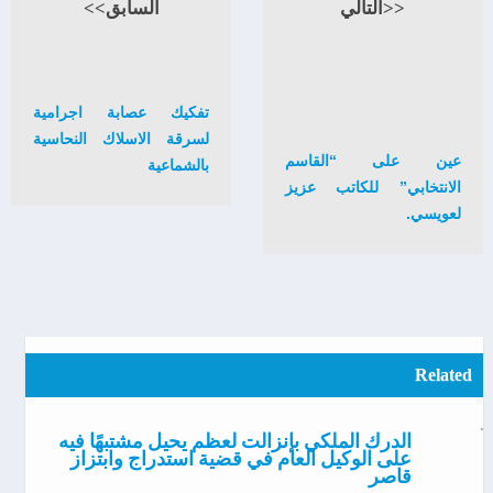
<<التالي
السابق>>
تفكيك عصابة اجرامية
لسرقة الاسلاك النحاسية
عين على “القاسم
بالشماعية
الانتخابي” للكاتب عزيز
لعويسي.
Related
الدرك الملكي بإنزالت لعظم يحيل مشتبهًا فيه
على الوكيل العام في قضية استدراج وابتزاز
قاصر