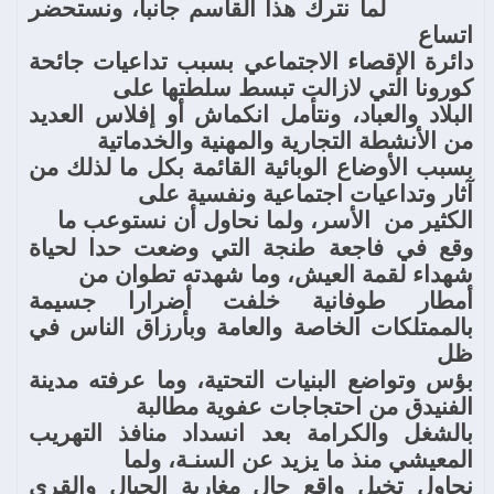
لما نترك هذا القاسم جانبا، ونستحضر
اتساع
دائرة الإقصاء الاجتماعي بسبب تداعيات جائحة
كورونا التي لازالت تبسط سلطتها على
البلاد والعباد، ونتأمل انكماش أو إفلاس العديد
من الأنشطة التجارية والمهنية والخدماتية
بسبب الأوضاع الوبائية القائمة بكل ما لذلك من
آثار وتداعيات اجتماعية ونفسية على
الكثير من
الأسر، ولما نحاول أن نستوعب ما
وقع في فاجعة طنجة التي وضعت حدا لحياة
شهداء لقمة العيش، وما شهدته تطوان من
أمطار طوفانية خلفت أضرارا جسيمة
بالممتلكات الخاصة والعامة وبأرزاق الناس في
ظل
بؤس وتواضع البنيات التحتية، وما عرفته مدينة
الفنيدق من احتجاجات عفوية مطالبة
بالشغل والكرامة بعد انسداد منافذ التهريب
المعيشي منذ ما يزيد عن السنـة، ولما
نحاول تخيل واقع حال مغاربة الجبال والقرى