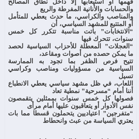
فهمها أو استيعابها إلا داخل نطاق المصالح
والحسابات والأنانية المفرطة والريع
والمناصب والكراسي، ما حدث يعطي للمتأمل
أو المتتبع للمشهد السياسي، أن
“الانتخابات” باتت مناسبة تتكرر كل خمس
سنوات، تتحرك فيها
“العجلات” المعطلة للأحزاب السياسية لحصد
ما يمكن حصده من أصوات ومقاعد،
تتيح فرص الظفر بما تجود به الممارسة
السياسية من مسؤوليات ومناصب وكراسي
تسيل
اللعاب، في ظل مشهد سياسي يعطي الانطباع
أننا أمام “مسرحية” نمطية تعاد
فصولها كل خمس سنوات بممثلين يتقمصون
نفس الأدوار أو يتعاقبون عليها أمام مرأى
“متفرجين” اعتياديين يتحملون قسطا مما بات
يعتري السياسة من عبث وانحطاط
.