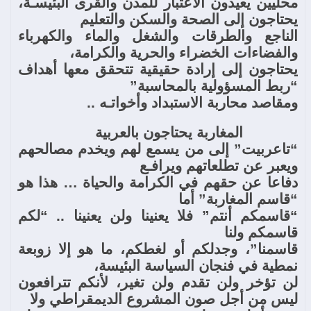
محليين يعيدون الاعتبار للمدن والقرى البئيسـة،
يحتاجون إلى الصحة والسكن والتعليم
الناجع والطرقات والشغل والماء والكهرباء
والفضاءات الخضراء والحرية والكرامة،
يحتاجون إلى إرادة حقيقية تتحقق معها أهداف
“ربط المسؤولية بالمحاسبة”
ومقاصد محاربة الاستبداد وأخواتـه ..
المغاربة يحتاجون بالعربية
“تاعربيت” إلى من يسمع لهم ويخدم مصالحهم
ويعبر عن تطلعاتهم ويرافـع
دفاعا عن حقهم في الكرامة والحياة … هذا هو
“قاسم المغاربة” أما
“قاسمكم أنتم” فلا يعنينا ولن يعنينا .. “لكم
قاسمكم ولنا
قاسمنا”، وجدلكم أو لغطكم، ما هو إلا زوبعة
نمطية في فنجان السياسة البئيسة،
لن تؤخر ولن تقدم ولن تغير، لأنكم تترافعون
ليس من أجل صون المشروع الديمقراطي ولا