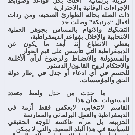
“قربلة برلمانية” أخلت بكل قواعد وضوابط
الإجراءات الوقائية والاحترازية
ذات الصلة بحالة الطوارئ الصحية، ومن ردات
أفعال “مرتبكة” وصلت حد
التشكيك والاتهام بالمساس بجوهر العملية
الانتخابية والإخلال بقواعد الديمقراطية،
يعطي الانطباع أننا أبعد ما يكون عن
الديمقراطية التي تتأسس على قيم الحوار
والمسؤولية والانضباط والرضوخ لرأي الأغلبية
والاحتكام لروح القانون/ الدستور
للحسم في أي ادعاء أو جدل في إطار دولة
الحق والمؤسسات.
ما حدث من جدل ولغط متعدد
المستويات بشأن هذا
القاسم الانتخابي، لايعكس فقط أزمة في
الديمقراطية والعمل البرلماني والممارسة
الحزبية، بل مرآة عاكسة للوجه الحقيقي
للسياسة في هذا البلد السعيد، والتي لا يمكن