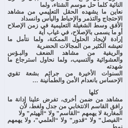
النائية كلما حل موسم الشتاء، ولما
نعاين ما يشهده الحقل التعليمي من مشاهد
الاحتجاج والتذمر والإحباط واليأس وانسداد
الأفق وسط الشغيلة التعليمية في زمن الإصلاح
أو ما يسمى بالإصلاح، في غياب أية
إرادة لإيجاد الحلول الممكنة، ولما نتأمل ما
تعيشه الكثير من المجالات الحضرية
والريفية من مشاهد الضعف والبـؤس
والعشوائية والتسيب، ولما نحاول استرجاع ما
شهدته
السنوات الأخيرة من جرائم بشعة تقوي
الإحساس بانعدام الأمن والطمأنينة …
كلها
مشاهد من ضمن أخرى، تفرض علينا إدانة ما
رافق القاسم الانتخابي من جدل ولغط، لأن
المغاربة لا يهمهم “القاسم” ولا “الهيثم” ولا
“الفيصل” ولا “قدور” ولا “العلمي”، ولا يهمهم
نمط