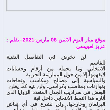
موقع منار اليوم الاثنين 08 مارس 2021- بقلم :
عزيز لعويسي
لن نخوض في التفاصيل التقنية
للقاسم
الانتخابي وما يحمله من أرقام وحسابات
لايفهمها إلا من حول الممارسة الحزبية
والسياسية إلى مصالح ومكاسب ونجاحات
وتوازنات ومناصب وكراسي، ولن نتيه كما يظن
البعض في سراديب الجدل المتعدد الزوايا الذي
أثاره هذا النمط الانتخابي داخل قبة
البرلمان وخارجها، ولن نشرع في أي نقاش
دستوري أو قانوني أو حتى ديمقراطي بعد أن