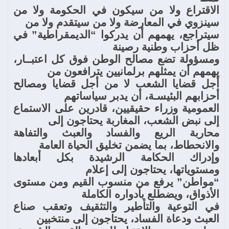
الاقتراع ولا من سيكون في الحكومة ولا من
سينزوي في المعارضة ولا من سيتقدم ولا من
سيتراجع، يهمهم أن يدركوا “الديمقراطية” في
ظل أحزاب وطنية رصينة
ومسؤولة تضع مصالح الوطن فوق كل اعتبــار،
يهمهم أن يمثلهم برلمانيين يترافعون من
أجل قضايا الشعب لا من أجل قضايا ومصالح
أحزابهم البئيسـة، أن يدبر سياساتهم
العمومية وزراء حقيقيين، قادرين على الاستماع
إلى نبض الشعب، المغاربة يحتاجون إلى
محاربة الريع والفساد والعبث والتفاهة
والانحطاط، بما يضمن تخليق الحياة العامة
وإدراك الحكامة الرشيدة بكل أبعادها
ومستوياتها، يحتاجون إلى إعلام
“مواطن” يرفع من منسوب القيم ومن مستوى
الأذواق، ويضطلع بأدواره الكاملة
في التوعية والتأطير والتثقيف وتعقب صناع
العبث ودعاة الفساد، يحتاجون إلى منتخبين