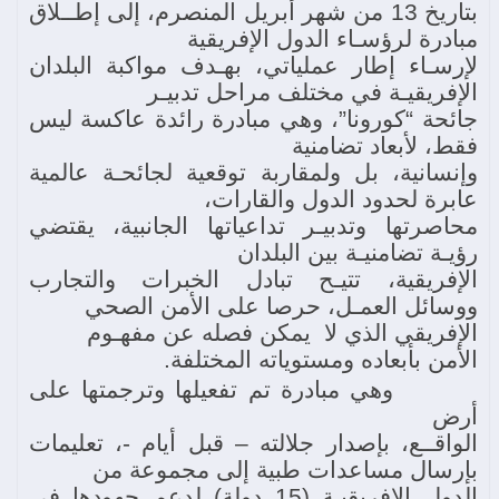
بتاريخ 13 من شهر أبريل المنصرم، إلى إطــلاق
مبادرة لرؤسـاء الدول الإفريقية
لإرسـاء إطار عملياتي، بهـدف مواكبة البلدان
الإفريقيـة في مختلف مراحل تدبيـر
جائحة “كورونا”، وهي مبادرة رائدة عاكسة ليس
فقط، لأبعاد تضامنية
وإنسانية، بل ولمقاربة توقعية لجائحـة عالمية
عابرة لحدود الدول والقارات،
محاصرتها وتدبيـر تداعياتها الجانبية، يقتضي
رؤيـة تضامنيـة بين البلدان
الإفريقية، تتيـح تبادل الخبرات والتجارب
ووسائل العمـل، حرصا على الأمن الصحي
الإفريقي الذي لا يمكن فصله عن مفهـوم
الأمن بأبعاده ومستوياته المختلفة.
وهي مبادرة تم تفعيلها وترجمتها على
أرض
الواقــع، بإصدار جلالته – قبل أيام -، تعليمات
بإرسال مساعدات طبية إلى مجموعة من
الدول الإفريقيـة (15 دولة) لدعم جهودها في