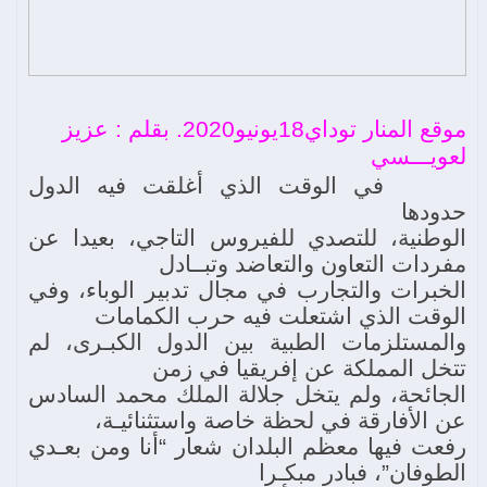
موقع المنار توداي18يونيو2020. بقلم : عزيز
لعويـــسي
في الوقت الذي أغلقت فيه الدول
حدودها
الوطنية، للتصدي للفيروس التاجي، بعيدا عن
مفردات التعاون والتعاضد وتبــادل
الخبرات والتجارب في مجال تدبير الوباء، وفي
الوقت الذي اشتعلت فيه حرب الكمامات
والمستلزمات الطبية بين الدول الكبـرى، لم
تتخل المملكة عن إفريقيا في زمن
الجائحة، ولم يتخل جلالة الملك محمد السادس
عن الأفارقة في لحظة خاصة واستثنائيـة،
رفعت فيها معظم البلدان شعار “أنا ومن بعـدي
الطوفان”، فبادر مبكـرا