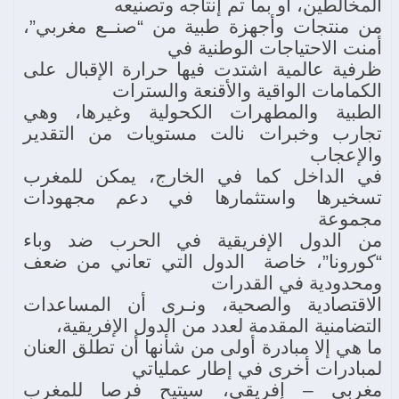
المخالطين، أو بما تم إنتاجه وتصنيعه
من منتجات وأجهزة طبية من “صنــع مغربي”،
أمنت الاحتياجات الوطنية في
ظرفية عالمية اشتدت فيها حرارة الإقبال على
الكمامات الواقية والأقنعة والسترات
الطبية والمطهرات الكحولية وغيرها، وهي
تجارب وخبرات نالت مستويات من التقدير
والإعجاب
في الداخل كما في الخارج، يمكن للمغرب
تسخيرها واستثمارها في دعم مجهودات
مجموعة
من الدول الإفريقية في الحرب ضد وباء
“كورونا”، خاصة الدول التي تعاني من ضعف
ومحدودية في القدرات
الاقتصادية والصحية، ونـرى أن المساعدات
التضامنية المقدمة لعدد من الدول الإفريقية،
ما هي إلا مبادرة أولى من شأنها أن تطلق العنان
لمبادرات أخرى في إطار عملياتي
مغربي – إفريقي، سيتيح فرصا للمغرب