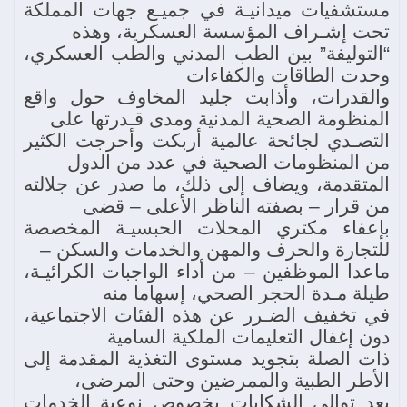
مستشفيات ميدانيـة في جميـع جهات المملكة
تحت إشـراف المؤسسة العسكرية، وهذه
“التوليفة” بين الطب المدني والطب العسكري،
وحدت الطاقات والكفاءات
والقدرات، وأذابت جليد المخاوف حول واقع
المنظومة الصحية المدنية ومدى قـدرتها على
التصـدي لجائحة عالمية أربكت وأحرجت الكثير
من المنظومات الصحية في عدد من الدول
المتقدمة، ويضاف إلى ذلك، ما صدر عن جلالته
من قرار – بصفته الناظر الأعلى – قضى
بإعفاء مكتري المحلات الحبسيـة المخصصة
للتجارة والحرف والمهن والخدمات والسكن –
ماعدا الموظفين – من أداء الواجبات الكرائيـة،
طيلة مـدة الحجر الصحي، إسهاما منه
في تخفيف الضـرر عن هذه الفئات الاجتماعية،
دون إغفال التعليمات الملكية السامية
ذات الصلة بتجويد مستوى التغذية المقدمة إلى
الأطر الطبية والممرضين وحتى المرضى،
بعد توالي الشكايات بخصوص نوعية الخدمات