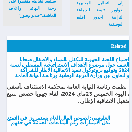
يستعيد نشاطه مقتصرا على
إلى التحاليل المخبرية
رحبة البهائم واعلاف
بدواوير تابعة للجماعة
الماشية.”فيديو وصور”
الترابية اجدور اقليم
اليوسفية
Related
اجتماع اللجنة الجهوية للتكفل بالنساء والاطفال ضحايا
العنف حول موضوع الاهداف الاستراتيجية المسطرة لسنة
2024 وتوقيع بروتوكول تنفيذ الاتفاقية الاطار للشراكة
والتعاون بين وزارة التربية الوطنية ورئاسة النيابة العامة
نظمت رئاسة النيابة العامة بمحكمة الاستئناف بآسفي
، اليوم الخميس 23ماي 2024، لقاء جهويا خصص لتتبع
تفعيل الاتفاقية الإطار…
الغلوسي: لصوص المال العام يستمرون في التمتع
بكل الامتيازات رغم المتابعات الجنائية في حقهم