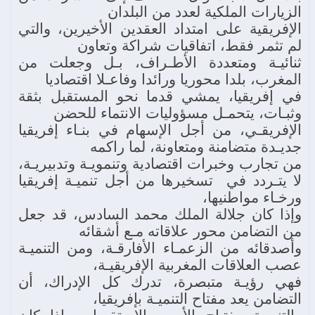
الزيارات الملكية لعدد من البلدان
الإفريقية على امتداد العقدين الأخيرين، والتي
لم تثمر فقط، اتفاقيات شراكة وتعاون
ثنائيـة ومتعددة الأطـراف، بـل وجعلت من
المغرب، بلدا محوريا ورائدا وفاعـلا اقتصاديا
في إفريقيا، يمشي قدما نحو المستقبل بثقة
وثبـات، يتحمـل مسؤوليات الانتماء للحضن
الإفريقـي، من أجل الإسهام في بنـاء إفريقيا
جديـدة متضامنة ومتعاونة، لما راكمه
من تجارب وخبرات اقتصادية وتنمويـة وتدبيريـة،
لا يتـردد في تسخيرها من أجل تنميـة إفريقيا
ورخـاء مواطنيها،
وإذا كان جلالة الملك محمد السادس، قد جعل
من التضامن محور علاقاته مـع أشقائه
وأصدقائه من الزعمـاء الأفارقـة، ومن التنميـة
عصب العلاقات المغربية الإفريقيـة،
فهي رؤيـة متبصرة، تدرك كل الإدراك، أن
التضامن يعد مفتاح التنميـة بإفريقيا،