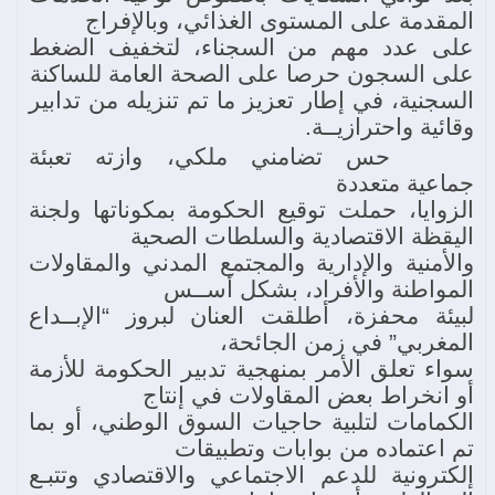
المقدمة على المستوى الغذائي، وبالإفراج
على عدد مهم من السجناء، لتخفيف الضغط
على السجون حرصا على الصحة العامة للساكنة
السجنية، في إطار تعزيز ما تم تنزيله من تدابير
وقائية واحترازيــة.
حس تضامني ملكي، وازته تعبئة
جماعية متعددة
الزوايا، حملت توقيع الحكومة بمكوناتها ولجنة
اليقظة الاقتصادية والسلطات الصحية
والأمنية والإدارية والمجتمع المدني والمقاولات
المواطنة والأفراد، بشكل أســس
لبيئة محفزة، أطلقت العنان لبروز “الإبــداع
المغربي” في زمن الجائحة،
سواء تعلق الأمر بمنهجية تدبير الحكومة للأزمة
أو انخراط بعض المقاولات في إنتاج
الكمامات لتلبية حاجيات السوق الوطني، أو بما
تم اعتماده من بوابات وتطبيقات
إلكترونية للدعم الاجتماعي والاقتصادي وتتبـع