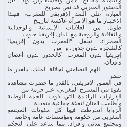
والتنميـة مفتـاح الأمن والاستقـرار، وإذا كان
الدستور المغربي قد نص بصريح
العبارة على البعد الإفريقي للمغرب، فهـذا
الاختيـار ما هو إلا مرآة عاكسة لتاريـخ
طويل من العلاقات الإنسانية والوجدانية
والثقافية والروحية مع بلدان إفريقيا جنوب
الصحراء، تجعل “المغرب بدون إفريقيا”
كالشجرة بدون جدور، و “من
إفريقيا بدون المغرب” كالجدور بدون أغصان
وأوراق.
الهم التضامني لجلالة الملك، بالقدر ما
حضر
في العمق الإفريقي، بالقدر ما حضرت مشاهده
بقوة في المسرح المغربي، عبر حزمة من
القرارات الرائـدة التي قوت اللحمة الوطنية
وأطلقت العنان لتعبئة جماعية متعددة
الزوايا انخرطت فيها كل مكونات المجتمع
المغربي من حكومة ومؤسسات عامة وخاصة
ومجتمع مدني وأفراد، مما ساعد على التحكم