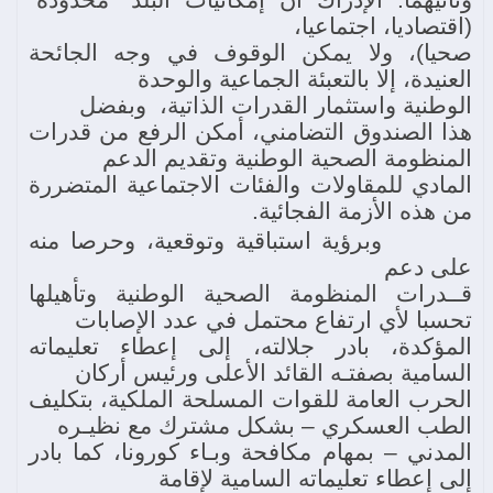
(اقتصاديا، اجتماعيا،
صحيا)، ولا يمكن الوقوف في وجه الجائحة
العنيدة، إلا بالتعبئة الجماعية والوحدة
الوطنية واستثمار القدرات الذاتية، وبفضل
هذا الصندوق التضامني، أمكن الرفع من قدرات
المنظومة الصحية الوطنية وتقديم الدعم
المادي للمقاولات والفئات الاجتماعية المتضررة
من هذه الأزمة الفجائية.
وبرؤية استباقية وتوقعية، وحرصا منه
على دعم
قــدرات المنظومة الصحية الوطنية وتأهيلها
تحسبا لأي ارتفاع محتمل في عدد الإصابات
المؤكدة، بادر جلالته، إلى إعطاء تعليماته
السامية بصفتـه القائد الأعلى ورئيس أركان
الحرب العامة للقوات المسلحة الملكية، بتكليف
الطب العسكري – بشكل مشترك مع نظيـره
المدني – بمهام مكافحة وبـاء كورونا، كما بادر
إلى إعطاء تعليماته السامية لإقامة