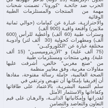
الحرب ضد جائحـة “كورونا”، تضمنت شحنات
مهمة من المنتجات والمستلزمات الطبية
الوقائية
والاحترازيـة، عبـارة عن كمامات (حوالي ثمانية
ملايين) وأقنعة واقيـة (900 ألف)
وسترات طبية (60 ألف) وأغطية للرأس (600
ألف) ومطهرات كحولية (30 ألف لتر) وأدويـة
مختلفة عبارة عن “الكلوروكيــن”
(75 ألف علبة) و ”الأزيتروميسيـن” (15 ألف
علبة)، وهي منتجات ومستلزمات طبية
من “صنع مغربي” خالص، أشرفت عليها
مقاولات مغربية، وفق معايير منظمة
الصحة العالمية، حاملة رسالة مفتوحة، مفادها
أن إفريقيا بإمكانها أن تنهـض وترتقي في
سلم التنمية البشريـة، بالاعتماد على طاقاتها
وكفاءاتها والاستثمار الأمثل
لقدراتها وإمكانياتها الذاتيــة، والرهـان على قيم
التعاون والتعاضد والتضامن