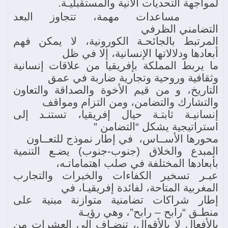
لمواجهة التحديات الآنية والمستقبليـة.
مساعدات مهمة، تتجاوز البعد
التضامني الظرفي
المرتبط بالجائحـة الكورونية، لا يمكن فهم
أبعادها ودلالاتها الإنسانية، إلا في ظل
ما يربط المملكة بإفريقيا من علاقات إنسانية
وثقافية وروحية وتجارية ضاربة في عمق
التاريخ، و من قيم الأخوة والصداقة والتعاون
والتشارك والتضامن، ومن التزام ومواقف
إنسانيـة ثابتـة حيال إفريقيا، تستنـد إلى
استراتيجية يشكل “التضامن ”
محورها الأســاس، في إطار نموذج للتعــاون
المبدع والخلاق (جنوب-جنوب) يضـع التنمية
بأبعادها المختلفة في صلب اهتماماتـه،
عبـر تسخير الكفاءات والخبرات والتجارب
المغربية المتاحة، لفائدة إفريقيـا، في
إطار شراكات تضامنية متوازنة مبنية على
منطـق “رابح – رابح”، وهي رؤيـة
بالأفعال لا بالأقوال، تنضـاف إلى العشرات من