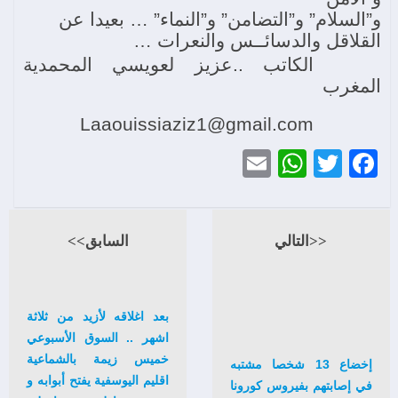
و”السلام” و”التضامن” و”النماء” … بعيدا عن
القلاقل والدسائــس والنعرات …
الكاتب ..عزيز لعويسي المحمدية
المغرب
Laaouissiaziz1@gmail.com
WhatsApp
Email
Twitter
Facebook
<<التالي
السابق>>
بعد اغلاقه لأزيد من ثلاثة
اشهر .. السوق الأسبوعي
خميس زيمة بالشماعية
إخضاع 13 شخصا مشتبه
اقليم اليوسفية يفتح أبوابه و
في إصابتهم بفيروس كورونا