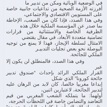
في الوضعية الوبائية ومكن من تدبير ما
أفرزته الأزمة الصحية من تداعيات جانبية خاصة
على المستويين الاقتصادي والاجتماعي،
وفي هذا الصدد، فإذا كان من الصعب، الإحاطة
بما صدر عن المؤسسة الملكية خلال هذه
الظرفية الخاصة والاستثنائية من قرارات
تضامنية متعددة الأبعاد، في مقال يقتضي
الامتثال لسلطة الإيجاز، فهذا لا يمنع من توجيه
البوصلة نحو بعض تجليات التدبيـر
الملكي للجائحة.
وفي هذا الصدد، فالمنطلق لن يكون إلا
عبر
القرار الملكي الرائد بإحداث “صندوق تدبير
جائحة كورونا” الذي شكل
إبداعا مغربيا خالصا، كان لابد من الرهان عليه
لتدبير الجائحة، لاعتبارين اثنين،
أولهما: ما يتملكه الشعب المغربي من قيم
التعاضد والتضامن خاصة في اللحظات الحرجة،
وثانيهما: الإدراك أن إمكانيات البلد “محدودة”