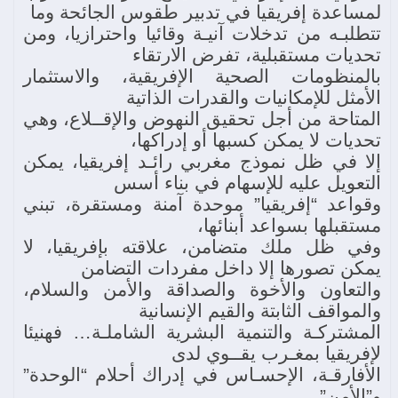
لمساعدة إفريقيا في تدبير طقوس الجائحة وما
تتطلبـه من تدخلات آنيـة وقائيا واحترازيا، ومن
تحديات مستقبلية، تفرض الارتقاء
بالمنظومات الصحية الإفريقية، والاستثمار
الأمثل للإمكانيات والقدرات الذاتية
المتاحة من أجل تحقيق النهوض والإقــلاع، وهي
تحديات لا يمكن كسبها أو إدراكها،
إلا في ظل نموذج مغربي رائـد إفريقيا، يمكن
التعويل عليه للإسهام في بناء أسس
وقواعد “إفريقيا” موحدة آمنة ومستقرة، تبني
مستقبلها بسواعد أبنائها،
وفي ظل ملك متضامن، علاقته بإفريقيا، لا
يمكن تصورها إلا داخل مفردات التضامن
والتعاون والأخوة والصداقة والأمن والسلام،
والمواقف الثابتة والقيم الإنسانية
المشتركـة والتنمية البشرية الشاملـة… فهنيئا
لإفريقيا بمغـرب يقــوي لدى
الأفارقـة، الإحسـاس في إدراك أحلام “الوحدة”
و”الأمن”