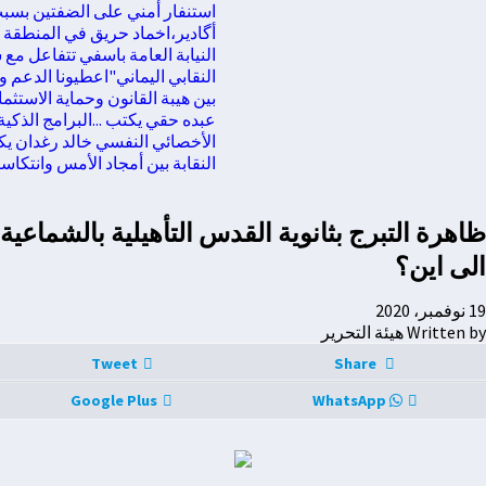
استنفار أمني على الضفتين بسبب دعوات
أگادير،اخماد حريق في المنطقة الجب
النيابة العامة باسفي تتفاعل مع 
النقابي اليماني"اعطيونا الدعم ولا 
بين هيبة القانون وحماية الاستثمار:
عبده حقي يكتب ...البرامج الذكية لن 
الأخصائي النفسي خالد رغدان يكتب :
النقابة بين أمجاد الأمس وانتكاسات
ظاهرة التبرج بثانوية القدس التأهيلية بالشماعية
الى اين؟
19 نوفمبر، 2020
Written by هيئة التحرير
Tweet
Share
Google Plus
WhatsApp