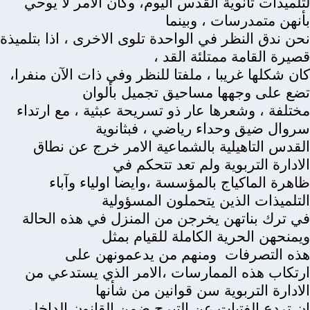
لتلميذات ثانوية القدس اليوم، وكأن الامر لا يوحي
بأنهن متمدرسات ، وبينما
نحن ندق النظر في الواحدة تلوى الاخرى ، اذا بتلميذة
قصيرة القامة ممتلئة القد ،
كان شكلها غريبا ، ملفتا للنظر وفي ذات الآن منفرا،
تضع على وجهها مساحيق تجميل بألوان
مختلفة ، وشعرها عار ذو تسريحة عبثية ، مع ارتداء
سروال ضيق وحداء رياضي ، فبثانوية
القدس التاهيلية بالشماعية الامر خرج عن نطاق
الادارة التربوية ولم تعد تتحكم في
ظاهرة الماكياج بالمؤسسة ،وايضا اولياء وآباء
التلميذات الذين يتحملون المسؤولية
في ترك بناتهن يخرجن من المنزل في هذه الحالة
ويمنحهن الحرية الكاملة للقيام بمثل
هذه التصرفات
ومنهم من يدعمونهن على
ارتكاب هذه الممارسات ،الامر الذي يستدعي من
الادارة التربوية سن قوانين من شأنها
ان تردع الفتيات عن التبرج ضمن القانون الداخلي