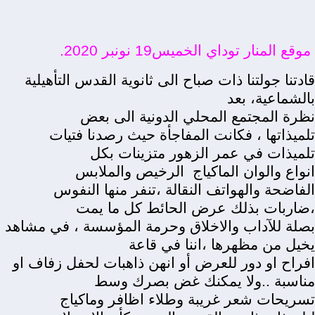
موقع المنار توداي الخميس19 نونبر 2020.
قادتنا جولتنا ذات صباح الى ثانوية القدس التأهيلية
بالشماعية، بعد
نظرة المجتمع المحلي
الدونية الى بعض
تلميذاتها ، فكانت المفاجأة حيث رصدنا فتيات
تلميذات في عمر الزهور متزينات بكل
انواع والوان الماكياج
الرخيص والملابس
الفاضحة والهواتف النقالة ،تنفر منها النفوس
،ضاربات بذلك عرض الحائط كل ما يمت
بصلة للآداب والاخلاق وحرمة المؤسسة ، في مشاهد
يخيل من مظهرها ،اننا في قاعة
افراح او دور للعرض أو انهن ذاهبات لحفل زفاف او
مناسبة ..ولا يمكنك غض بصرك وسط
تسريحات شعر غريبة وطلاء اظافر وماكياج