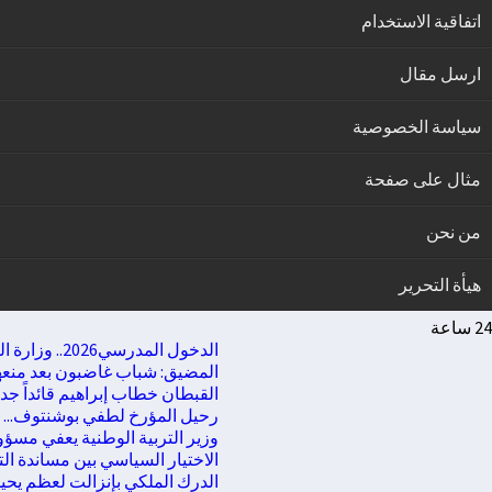
اتفاقية الاستخدام
ارسل مقال
سياسة الخصوصية
مثال على صفحة
من نحن
هيأة التحرير
24 ساعة
الدخول المدرسي2026.. وزارة التربية الوطنية تعلن موعد التحاق إلتلاميذ والأطرالإدارية والتربوية
المضيق: شباب غاضبون بعد منعهم 
القبطان خطاب إبراهيم قائداً جديدا ل
رحيل المؤرخ لطفي بوشنتوف... مسا
وزير التربية الوطنية يعفي مسؤولين م
الاختيار السياسي بين مساندة التغيي
الدرك الملكي بإنزالت لعظم يحيل مش