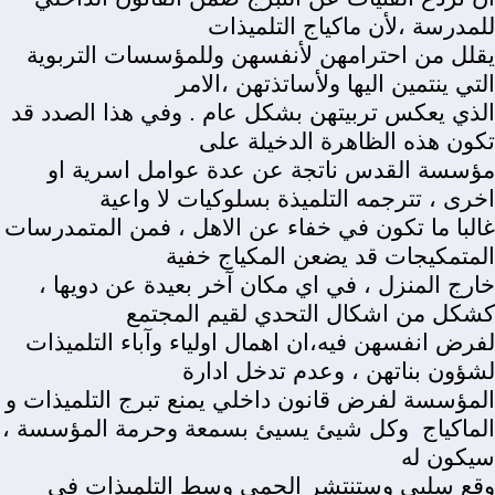
للمدرسة ،لأن ماكياج التلميذات
يقلل من احترامهن لأنفسهن وللمؤسسات التربوية
التي ينتمين اليها ولأساتذتهن ،الامر
الذي يعكس تربيتهن بشكل عام . وفي هذا الصدد قد
تكون هذه الظاهرة الدخيلة على
مؤسسة القدس ناتجة عن عدة عوامل اسرية او
اخرى ، تترجمه التلميذة بسلوكيات لا واعية
غالبا ما تكون في خفاء عن الاهل ، فمن المتمدرسات
المتمكيجات قد يضعن المكياج خفية
خارج المنزل ، في اي مكان آخر بعيدة عن دويها ،
كشكل من اشكال التحدي لقيم المجتمع
لفرض انفسهن فيه،ان اهمال اولياء وآباء التلميذات
لشؤون بناتهن ، وعدم تدخل ادارة
المؤسسة لفرض قانون داخلي يمنع تبرج التلميذات و
الماكياج
وكل شيئ يسيئ بسمعة وحرمة المؤسسة ،
سيكون له
وقع سلبي وستنتشر الحمى وسط التلميذات في