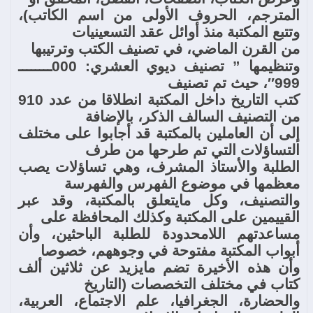
المترجم، الحروف الأولى من اسم الكاتب)،
وتتبع المكتبة منذ أوائل عقد التسعينيات
من القرن الماضي، في تصنيف الكتب وترتيبها
وتنظيمها ” تصنيف ديوي العشري: 000ــــــــ
999″، حيث تم تصنيف
كتب التاريخ داخل المكتبة انطلاقا من عدد 910
من التصنيف السالف الذكر، بالإضافة
إلى أن العاملين بالمكتبة قد أجابوا على مختلف
التساؤلات التي تم طرحها من طرف
الطلبة والأستاذ المشرف، وهي تساؤلات يصب
معظمها في موضوع الفهرس والفهرسة
والتصنيف، وكل مايتعلق بالمكتبة، وقد عبر
القييمين على المكتبة وكذلك المحافظة على
مساعدتهم اللامحدودة للطلبة الباحثين، وأن
أبواب المكتبة مفتوحة في وجوههم، خصوصا
وأن هذه الأخيرة تضم مايزيد عن ثلاثين ألف
كتاب في مختلف التخصصات (التاريخ
والحضارة، الجغرافيا، علم الاجتماع، العربية،