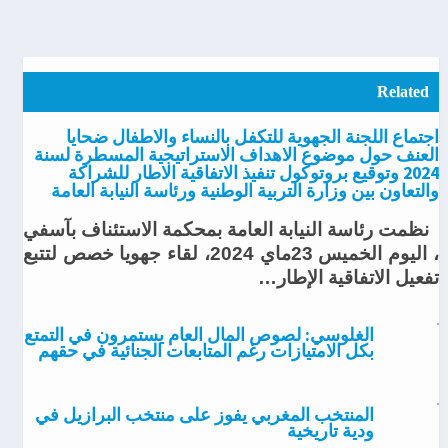
Related
اجتماع اللجنة الجهوية للتكفل بالنساء والاطفال ضحايا
العنف حول موضوع الاهداف الاستراتيجية المسطرة لسنة
2024 وتوقيع بروتوكول تنفيذ الاتفاقية الاطار للشراكة
والتعاون بين وزارة التربية الوطنية ورئاسة النيابة العامة
نظمت رئاسة النيابة العامة بمحكمة الاستئناف بآسفي
، اليوم الخميس 23ماي 2024، لقاء جهويا خصص لتتبع
تفعيل الاتفاقية الإطار…
الغلوسي: لصوص المال العام يستمرون في التمتع
بكل الامتيازات رغم المتابعات الجنائية في حقهم
المنتخب المغربي يفوز على منتخب البرازيل في
ودية تاريخية