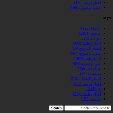
اخبار دولية
(176)
صوت وصورة
(156)
Tags
عامة
(2763)
مجتمع
(1201)
حوادث
(875)
اخبار وطنية
(808)
المنار التربوي
(716)
صوت وصورة
(567)
المنار الحر
(482)
صوة وصورة
(465)
جماعات
(456)
سياسة
(385)
المنار الثقافي
(316)
اخبار دولية
(269)
فن
(244)
اخبار رياضية
(219)
عدالة..
(158)
Search