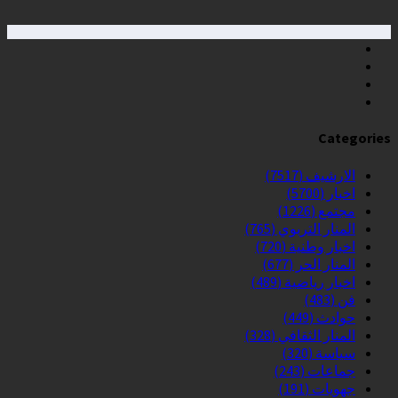
Categories
الارشيف
(7517)
اخبار
(5700)
مجتمع
(1226)
المنار التربوي
(765)
اخبار وطنية
(720)
المنار الحر
(677)
اخبار رياضية
(489)
فن
(483)
حوادث
(449)
المنار الثقافي
(328)
سياسة
(320)
جماعات
(243)
جهويات
(191)