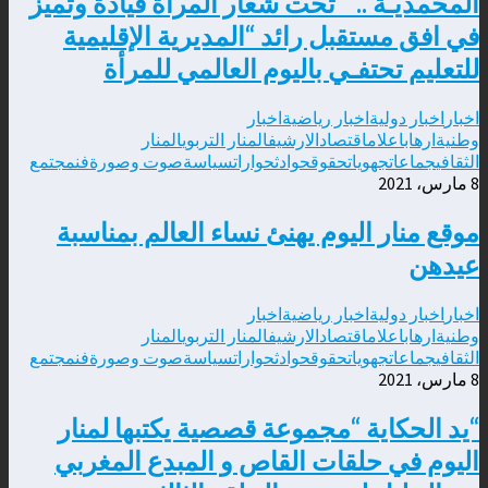
المحمديـة .. ” تحت شعار المراة قيادة وتميز
في افق مستقبل رائد “المديرية الإقليمية
للتعليم تحتفـي باليوم العالمي للمرأة
اخبار
اخبار دولية
اخبار رياضية
اخبار
وطنية
ارهاب
اعلام
اقتصاد
الارشيف
المنار التربوي
المنار
الثقافي
جماعات
جهويات
حقوق
حوادث
حوارات
سياسة
صوت وصورة
فن
مجتمع
8 مارس، 2021
موقع منار اليوم يهنئ نساء العالم بمناسبة
عيدهن
اخبار
اخبار دولية
اخبار رياضية
اخبار
وطنية
ارهاب
اعلام
اقتصاد
الارشيف
المنار التربوي
المنار
الثقافي
جماعات
جهويات
حقوق
حوادث
حوارات
سياسة
صوت وصورة
فن
مجتمع
8 مارس، 2021
“يد الحكاية “مجموعة قصصية يكتبها لمنار
اليوم في حلقات القاص و المبدع المغربي