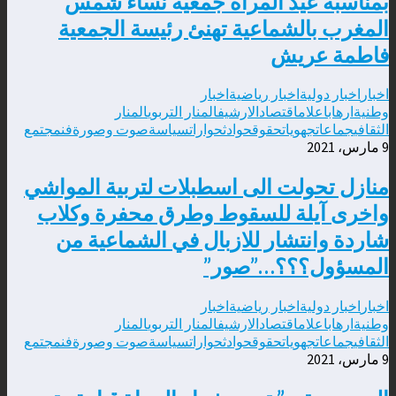
بمناسبة عيد المرأة جمعية نساء شمس
المغرب بالشماعية تهنئ رئيسة الجمعية
فاطمة عريش
اخبار
اخبار دولية
اخبار رياضية
اخبار
وطنية
ارهاب
اعلام
اقتصاد
الارشيف
المنار التربوي
المنار
الثقافي
جماعات
جهويات
حقوق
حوادث
حوارات
سياسة
صوت وصورة
فن
مجتمع
9 مارس، 2021
منازل تحولت الى اسطبلات لتربية المواشي
واخرى آيلة للسقوط وطرق محفرة وكلاب
شاردة وانتشار للازبال في الشماعية من
المسؤول؟؟؟…”صور”
اخبار
اخبار دولية
اخبار رياضية
اخبار
وطنية
ارهاب
اعلام
اقتصاد
الارشيف
المنار التربوي
المنار
الثقافي
جماعات
جهويات
حقوق
حوادث
حوارات
سياسة
صوت وصورة
فن
مجتمع
9 مارس، 2021