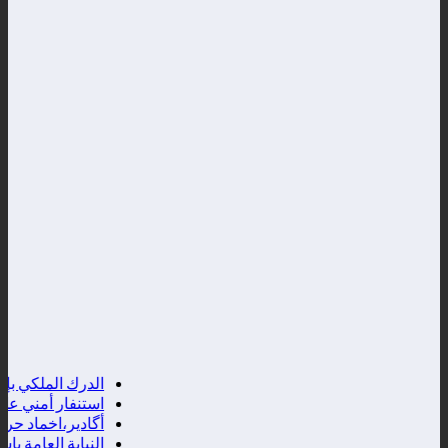
الدرك الملكي بإنزا
استنفار أمني على ال
أگادير،اخماد حريق 
النيابة العامة باس