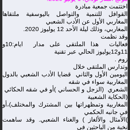
اختتمت جمعية مبادرة
القوافل للتنمية والتواصل باليوسفية ملتقاها
المغاربي الأول عن الأدب الشعبي
المغاربي، وذلك ليلة الأحد 12 يوليوز 2020
.
وقد نظمت
فعاليات هذا الملتقى على مدار ايام:10و
11و12يوليوز الحالي عبر تقنية
زوم
.
وتدارس الملتقى خلال
اليومين الأول والثاني قضايا الأدب الشعبي بالدول
المغاربية سواء في شقه
الشعري (الزجل و الحساني )أو في شقه الحكائي
(الحكاية الشعبية
المغاربية وتمظهراتها بين المشترك والمختلف)،أو
في جانبه الحكمي
(
الأمثال والألغاز ) والغناء الشعبي. وقد ساهمت
نخبة من الباحثين في