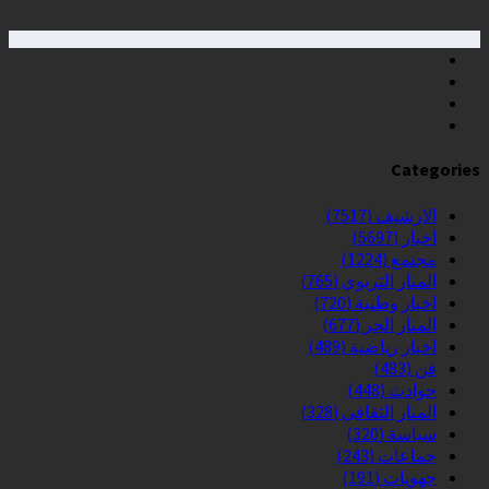
Categories
الارشيف
(7517)
اخبار
(5697)
مجتمع
(1224)
المنار التربوي
(765)
اخبار وطنية
(720)
المنار الحر
(677)
اخبار رياضية
(489)
فن
(483)
حوادث
(448)
المنار الثقافي
(328)
سياسة
(320)
جماعات
(243)
جهويات
(191)