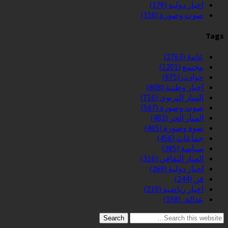
اخبار دولية
(176)
صوت وصورة
(156)
Tags
عامة
(2763)
مجتمع
(1201)
حوادث
(875)
اخبار وطنية
(808)
المنار التربوي
(716)
صوت وصورة
(567)
المنار الحر
(482)
صوة وصورة
(465)
جماعات
(456)
سياسة
(385)
المنار الثقافي
(316)
اخبار دولية
(269)
فن
(244)
اخبار رياضية
(219)
عدالة..
(158)
Search