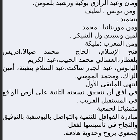
ومان وعبد الرازق بوكبة ورشيد بلمومن
.
ومن تونس : لطيف
بنحميد
.
ومن موريتانيا : محمد
لمين وسيدي ول الشيكر
.
ومن المغرب :مليكة
فتح الإسلام، الحاج محمد صبالا،ادريس
بلعطار،العسالي محمد الحبيب،عبد الكريم
اليانوس، عبد الجبار ساكت،عبد السلام بنفينة، أمين
الزاك، ومحمد المومني
.
انتهى الملتقى الأول
في أفق أن تتحقق نسخته الثانية على أرض الواقع
في المستقبل القريب
.
متمنياتنا لجمعية
مبادرة القوافل للتنمية والتواصل باليوسفية بالتوفيق
والنجاح في تأسيسها لفعل
جمعوي بروح وحدوية هادفة
.