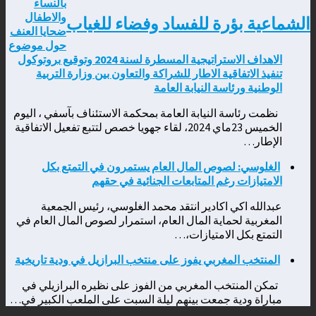
بالنساء
والاطفال
الشماعية بؤرة للفساد وفضاء للغياب
ضحايا العنف
حول موضوع
الاهداف الاستراتيجية المسطرة لسنة 2024 وتوقيع بروتوكول
تنفيذ الاتفاقية الاطار للشراكة والتعاون بين وزارة التربية
الوطنية ورئاسة النيابة العامة
نظمت رئاسة النيابة العامة بمحكمة الاستئناف بآسفي ، اليوم
الخميس 23ماي 2024، لقاء جهويا خصص لتتبع تفعيل الاتفاقية
الإطار…
الغلوسي: لصوص المال العام يستمرون في التمتع بكل
الامتيازات رغم المتابعات الجنائية في حقهم
عبدالله اكي اكادير انتقد محمد الغلوسي، رئيس الجمعية
المغربية لحماية المال العام، استمرار لصوص المال العام في
التمتع بكل الامتيازات،…
المنتخب المغربي يفوز على منتخب البرازيل في ودية تاريخية
تمكن المنتخب المغربي من الفوز على نظيره البرازيلي في
مباراة ودية جمعت بينهم ليلة السبت على الملعب الكبير في…