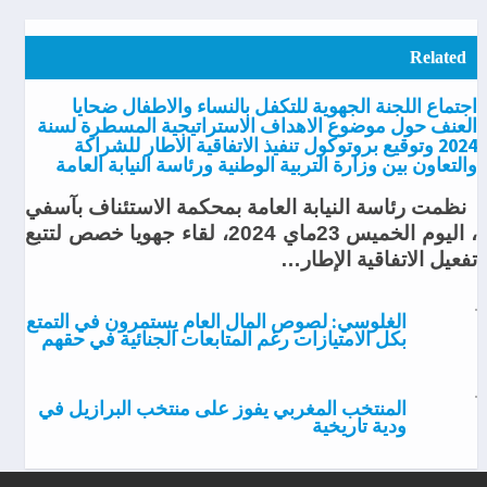
Related
اجتماع اللجنة الجهوية للتكفل بالنساء والاطفال ضحايا
العنف حول موضوع الاهداف الاستراتيجية المسطرة لسنة
2024 وتوقيع بروتوكول تنفيذ الاتفاقية الاطار للشراكة
والتعاون بين وزارة التربية الوطنية ورئاسة النيابة العامة
نظمت رئاسة النيابة العامة بمحكمة الاستئناف بآسفي
، اليوم الخميس 23ماي 2024، لقاء جهويا خصص لتتبع
تفعيل الاتفاقية الإطار…
الغلوسي: لصوص المال العام يستمرون في التمتع
بكل الامتيازات رغم المتابعات الجنائية في حقهم
المنتخب المغربي يفوز على منتخب البرازيل في
ودية تاريخية