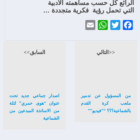
الرائع كل حسب مساهمته الادبية
التي تحمل رؤية
فكرية متجددة …
WhatsApp
Email
Twitter
Facebook
<<التالي
السابق>>
من المسؤول عن تدمير
اصدار جماعي جديد تحت
ملعب كرة القدم
عنوان “هوى حمري” لثلة
بالشماعية؟؟؟ “”فيديو””
من الاساتذة المبدعين من
الشماعية